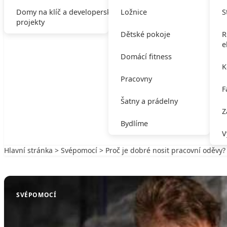
Domy na klíč a developerské
Ložnice
S
projekty
Dětské pokoje
R
e
Domácí fitness
K
Pracovny
F
Šatny a prádelny
Z
Bydlíme
V
Hlavní stránka
>
Svépomocí
> Proč je dobré nosit pracovní oděvy?
Zpět na Svépomocí
SVÉPOMOCÍ