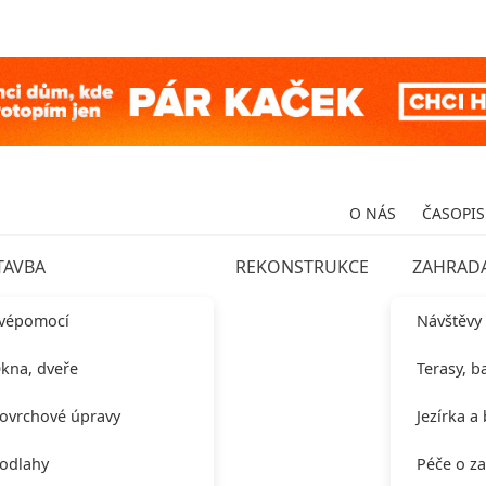
O NÁS
ČASOPIS
TAVBA
REKONSTRUKCE
ZAHRAD
vépomocí
Návštěvy
kna, dveře
Terasy, b
ovrchové úpravy
Jezírka a
odlahy
Péče o z