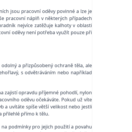
ních jsou pracovní oděvy povinné a lze je
še pracovní náplň v některých případech
hradník nejvíce zatěžuje kalhoty v oblasti
covní oděvy
není potřeba využít pouze při
m odolný a přizpůsobený ochraně těla, ale
nehořlavý, s odvětráváním nebo například
na zajistí opravdu příjemné pohodlí, nylon
racovního oděvu očekáváte. Pokud už víte
 a uvítáte spíše větší velikost nebo jestli
 přilehlé přímo k tělu.
 na podmínky pro jejich použití a povahu