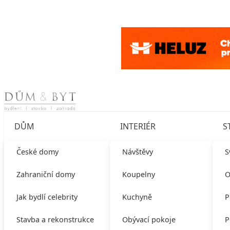
Skip to content
DŮM
INTERIÉR
S
České domy
Návštěvy
S
Zahraniční domy
Koupelny
O
Jak bydlí celebrity
Kuchyně
P
Stavba a rekonstrukce
Obývací pokoje
P