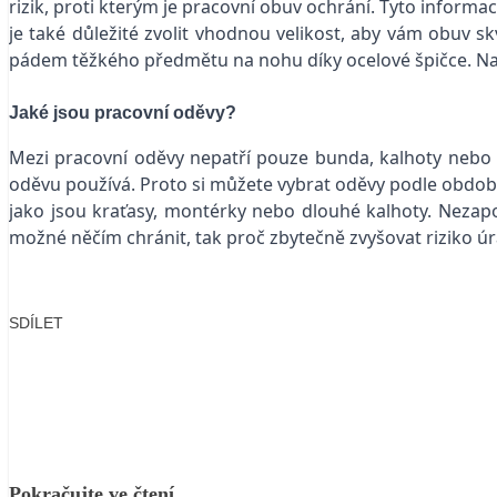
rizik, proti kterým je pracovní obuv ochrání. Tyto infor
je také důležité zvolit vhodnou velikost, aby vám obuv skv
pádem těžkého předmětu na nohu díky ocelové špičce. Naví
Jaké jsou pracovní oděvy?
Mezi pracovní oděvy nepatří pouze bunda, kalhoty nebo 
oděvu používá. Proto si můžete vybrat oděvy podle obdob
jako jsou kraťasy, montérky nebo dlouhé kalhoty. Nezapom
možné něčím chránit, tak proč zbytečně zvyšovat riziko ú
SDÍLET
Facebook
X
LinkedIn
Email
Pokračujte ve čtení