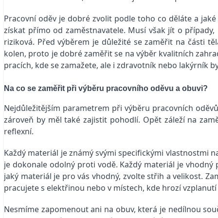
Pracovní oděv je dobré zvolit podle toho co děláte a jaké
získat přímo od zaměstnavatele. Musí však jít o případ
riziková. Před výběrem je důležité se zaměřit na části těl
kolen, proto je dobré zaměřit se na výběr kvalitních zah
pracích, kde se zamažete, ale i zdravotník nebo lakýrník b
Na co se zaměřit při výběru pracovního oděvu a obuvi?
Nejdůležitějším parametrem při výběru pracovních oděvů j
zároveň by měl také zajistit pohodlí. Opět záleží na za
reflexní.
Každý materiál je známý svými specifickými vlastnostmi na
je dokonale odolný proti vodě.
Každý materiál je vhodný 
jaký materiál je pro vás vhodný, zvolte střih a velikost. Za
pracujete s elektřinou nebo v místech, kde hrozí vzplanutí
Nesmíme zapomenout ani na obuv, která je nedílnou so