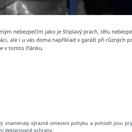
ůzným nebezpečím jako je štiplavý prach, tělu nebezpe
i, ale i u vás doma například v garáži při různých pr
me v tomto článku.
y znamenaly výrazné omezení pohybu a pohodlí jsou pry
ání deklarované ochrany.