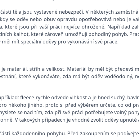
 části těla jsou vystavené nebezpečí. V některých zaměstná
y, kdy se oděv nebo obuv opravdu opotřebovává nebo je va
a, které jsou při vaší práci nejvíce ohrožené. Například za
radních kalhot, které zároveň umožňují pohodlný pohyb.
Pra
y měl mít speciální oděvy pro vykonávání své práce.
e materiál, střih a velikost. Materiál by měl být předevší
městnání, které vykonáváte, zda má být oděv voděodolný, 
příklad: fleece rychle odvede vlhkost a je hned suchý, bavl
pro někoho jiného, proto si před výběrem určete, co od p
myslete se nad tím, zda při své práci potřebujete volný pohyb
 ohně. V takových případech je vhodné zvolit oděvy upnuté a
učástí každodenního pohybu.
Před zakoupením se podívejte