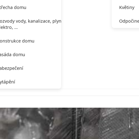
třecha domu
Květiny
ozvody vody, kanalizace, plynu,
Odpočine
lektro, …
onstrukce domu
asáda domu
abezpečení
ytápění