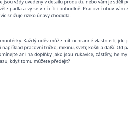
mace jsou vždy uvedeny v detailu produktu nebo vám je sděl
ěle padla a vy se v ní cítili pohodlně.
Pracovní obuv
vám za
c snižuje riziko únavy chodidla.
montérky. Každý oděv může mít ochranné vlastnosti, jde př
í například
pracovní tričko
, mikinu, svetr, košili a další. 
ínejte ani na doplňky jako jsou rukavice, zástěry, helmy 
razu, když tomu můžete předejít?