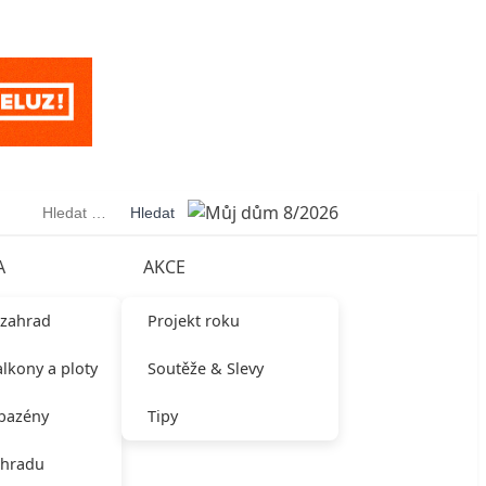
Vyhledávání
A
AKCE
 zahrad
Projekt roku
alkony a ploty
Soutěže & Slevy
 bazény
Tipy
ahradu