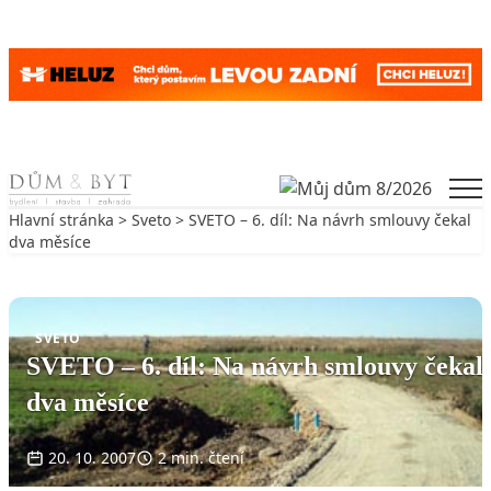
Skip to content
Men
Hlavní stránka
>
Sveto
> SVETO – 6. díl: Na návrh smlouvy čekal
dva měsíce
Zpět na Sveto
SVETO
SVETO – 6. díl: Na návrh smlouvy čekal
dva měsíce
20. 10. 2007
2 min. čtení