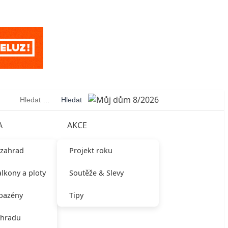
Vyhledávání
A
AKCE
 zahrad
Projekt roku
alkony a ploty
Soutěže & Slevy
 bazény
Tipy
ahradu