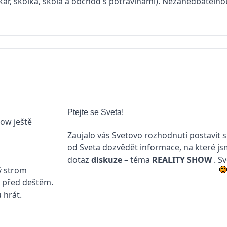
lékař, školka, škola a obchod s potravinami). Nezanedbatelno
Ptejte se Sveta!
how ještě
Zaujalo vás Svetovo rozhodnutí postavit 
od Sveta dozvědět informace, na které js
dotaz
diskuze
– téma
REALITY SHOW
. S
ý strom
i před deštěm.
 hrát.
)