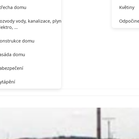
třecha domu
Květiny
ozvody vody, kanalizace, plynu,
Odpočine
lektro, …
onstrukce domu
asáda domu
abezpečení
ytápění