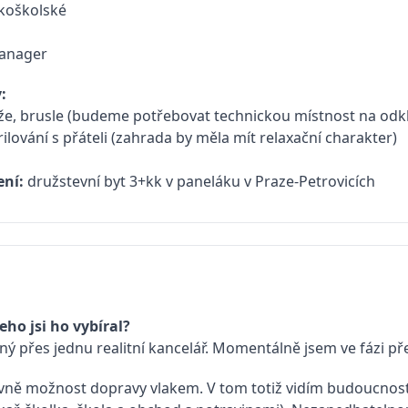
koškolské
anager
:
lyže, brusle (budeme potřebovat technickou místnost na odk
rilování s přáteli (zahrada by měla mít relaxační charakter)
ení:
družstevní byt 3+kk v paneláku v Praze-Petrovicích
eho jsi ho vybíral?
ný přes jednu realitní kancelář. Momentálně jsem ve fázi p
vně možnost dopravy vlakem. V tom totiž vidím budoucnost