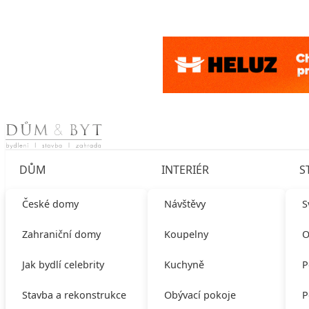
Skip to content
DŮM
INTERIÉR
S
České domy
Návštěvy
S
Zahraniční domy
Koupelny
O
Jak bydlí celebrity
Kuchyně
P
Stavba a rekonstrukce
Obývací pokoje
P