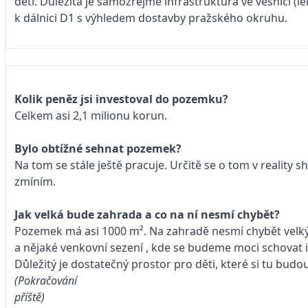
dětí. Důležitá je samozřejmě infrastruktura ve vesnici (
k dálnici D1 s výhledem dostavby pražského okruhu.
Kolik peněz jsi investoval do pozemku?
Celkem asi 2,1 milionu korun.
Bylo obtížné sehnat pozemek?
Na tom se stále ještě pracuje. Určitě se o tom v reality s
zmíním.
Jak velká bude zahrada a co na ní nesmí chybět?
Pozemek má asi 1000 m². Na zahradě nesmí chybět velk
a nějaké venkovní sezení , kde se budeme moci schovat 
Důležitý je dostatečný prostor pro děti, které si tu budou
(Pokračování
příště