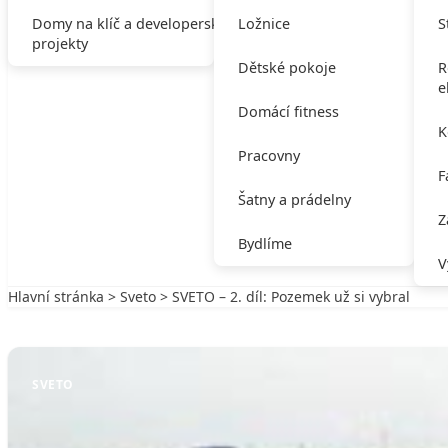
Domy na klíč a developerské
Ložnice
S
projekty
Dětské pokoje
R
e
Domácí fitness
K
Pracovny
F
Šatny a prádelny
Z
Bydlíme
V
Hlavní stránka
>
Sveto
> SVETO – 2. díl: Pozemek už si vybral
Zpět na Sveto
SVETO