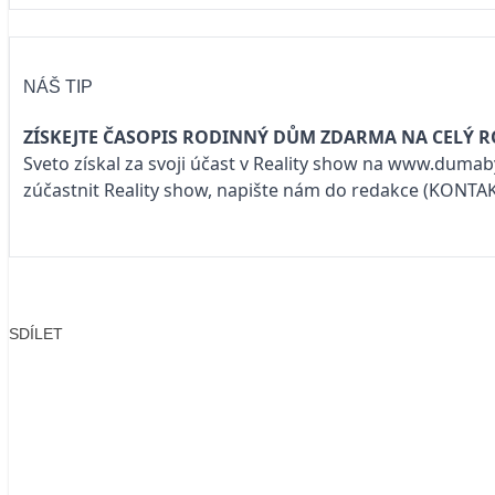
NÁŠ TIP
ZÍSKEJTE ČASOPIS RODINNÝ DŮM ZDARMA NA CELÝ R
Sveto získal za svoji účast v Reality show na
www.dumaby
zúčastnit Reality show, napište nám do redakce
(KONTA
SDÍLET
Facebook
X
LinkedIn
Email