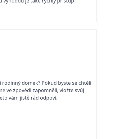
u výhodou je také rychlý přístup
si rodinný domek? Pokud byste se chtěli
me ve zpovědi zapomněli, vložte svůj
veto vám jistě rád odpoví.