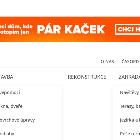
O NÁS
ČASOPIS
TAVBA
REKONSTRUKCE
ZAHRAD
vépomocí
Návštěvy
kna, dveře
Terasy, b
ovrchové úpravy
Jezírka a
odlahy
Péče o z