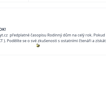
OK!
t.cz
předplatné časopisu
Rodinný dům
na celý rok. Pokud 
KT
). Podělíte se o své zkušenosti s ostatními čtenáři a získ