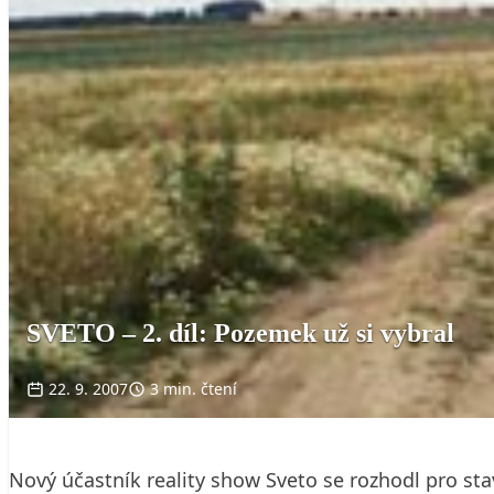
SVETO – 2. díl: Pozemek už si vybral
22. 9. 2007
3 min. čtení
Nový účastník reality show Sveto se rozhodl pro s