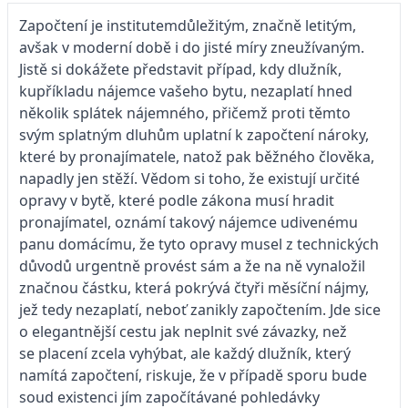
Započtení
je institutemdůležitým, značně letitým,
avšak v moderní době i do jisté míry zneužívaným.
Jistě si dokážete představit případ, kdy dlužník,
kupříkladu nájemce vašeho bytu, nezaplatí hned
několik splátek nájemného, přičemž proti těmto
svým splatným dluhům uplatní k započtení nároky,
které by pronajímatele, natož pak běžného člověka,
napadly jen stěží. Vědom si toho, že existují určité
opravy v bytě, které podle zákona musí hradit
pronajímatel, oznámí takový nájemce udivenému
panu domácímu, že tyto opravy musel z technických
důvodů urgentně provést sám a že na ně vynaložil
značnou částku, která pokrývá čtyři měsíční nájmy,
jež tedy nezaplatí, neboť zanikly započtením. Jde sice
o elegantnější cestu jak neplnit své závazky, než
se placení zcela vyhýbat, ale každý dlužník, který
namítá započtení, riskuje, že v případě sporu bude
soud existenci jím započítávané pohledávky