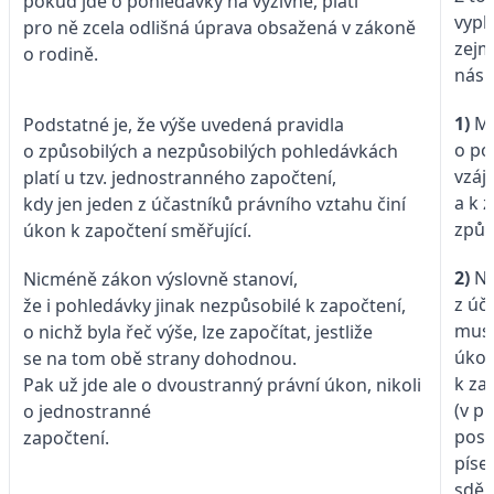
pokud jde o pohledávky na výživné, platí
vypl
pro ně zcela odlišná úprava obsažená v zákoně
zej
o rodině.
násle
1)
Mu
Podstatné je, že výše uvedená pravidla
o po
o způsobilých a nezpůsobilých pohledávkách
vzáj
platí u tzv. jednostranného započtení,
a k 
kdy jen jeden z účastníků právního vztahu činí
způs
úkon k započtení směřující.
2)
Ně
Nicméně zákon výslovně stanoví,
z úč
že i pohledávky jinak nezpůsobilé k započtení,
musí
o nichž byla řeč výše, lze započítat, jestliže
úkon
se na tom obě strany dohodnou.
k za
Pak už jde ale o dvoustranný právní úkon, nikoli
(v p
o jednostranné
post
započtení.
pís
sděl