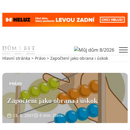
Skip to content
Men
Hlavní stránka
>
Právo
> Započtení jako obrana i úskok
Zpět na Právo
PRÁVO
Započtení jako obrana i úskok
23. 9. 2007
6 min. čtení