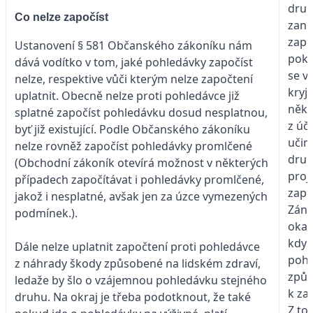
druh
Co nelze započíst
zani
zapo
Ustanovení § 581 Občanského zákoníku nám
pok
dává vodítko v tom, jaké pohledávky započíst
se v
nelze, respektive vůči kterým ne­lze započtení
kryjí
uplatnit. Obecně nelze proti pohledávce již
někt
splatné započíst pohledávku dosud nesplatnou,
z úč
byť již existující. Podle Občanského zákoníku
učiní
nelze rovněž započíst pohledávky promlčené
dru
(Obchodní zákoník otevírá možnost v některých
proj
případech započítávat i pohledávky promlčené,
zapo
jakož i nesplatné, avšak jen za úzce vymezených
Záni
podmínek.).
oka
kdy 
Dále nelze uplatnit započtení proti pohledávce
pohl
z náhrady škody způsobené na lidském zdraví,
způs
ledaže by šlo o vzájemnou pohledávku stejného
k za
druhu. Na okraj je třeba podotknout, že také
Z to