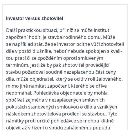
Investor versus zhotovitel
Další praktickou situací, při níž se může institut
započtení hodit, je stavba rodinného domu. Může
se například stát, že se investor ocitne vůči zhotoviteli
díla v pozici dlužníka, neboť nebude spokojen s kvali­
tou prací či se zpožděním oproti smluveným
termínům. Jestliže by pak zhotovitel provádějící
stavbu požadoval soudně nezaplacenou část ceny
díla, může objednatel, který se ocitl v roli žalovaného,
mimo jiné namítat započtení, kterého se dříve
nedomáhal. Pohledávka objednatele by mohla
spočívat zejména v nezaplacených smluvních
pokutách stanovených smlouvou o dílo a vzniklých
následkem zhotovitelova prodlení se stavbou. Tyto
námitky proti určité pohledávce se mohou klidně
objevit až v řízení u soudu zahájeném z popudu