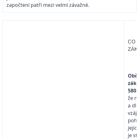
započtení patří mezi velmi závažné.
CO 
ZÁK
Obč
záko
580
že ma
a dl
vzáj
pohl
jejic
je s