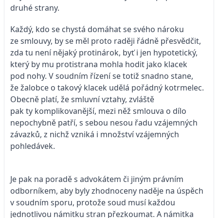
druhé strany.
Každý, kdo se chystá domáhat se svého nároku
ze smlouvy, by se měl proto raději řádně přesvědčit,
zda tu není nějaký protinárok, byť i jen hypotetický,
který by mu protistrana mohla hodit jako klacek
pod nohy. V soudním řízení se totiž snadno stane,
že žalobce o takový klacek udělá pořádný kotrmelec.
Obecně platí, že smluvní vztahy, zvláště
pak ty komplikovanější, mezi něž smlouva o dílo
nepochybně patří, s sebou nesou řadu vzájemných
závazků, z nichž vzniká i množství vzájemných
pohledávek.
Je pak na poradě s advokátem či jiným právním
odborníkem, aby byly zhodnoceny naděje na úspěch
v soudním sporu, protože soud musí každou
jednotlivou námitku stran přezkoumat. A námitka