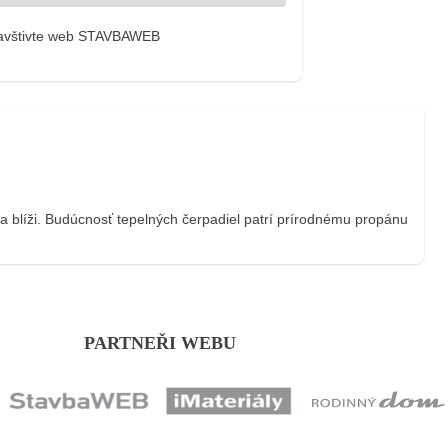
avštivte web STAVBAWEB
a blíži. Budúcnosť tepelných čerpadiel patrí prírodnému propánu
PARTNEŘI WEBU