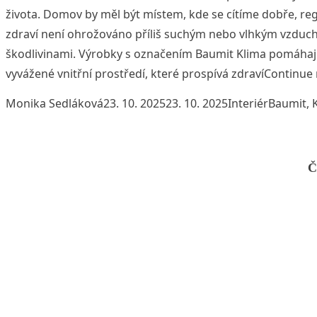
života. Domov by měl být místem, kde se cítíme dobře, re
zdraví není ohrožováno příliš suchým nebo vlhkým vzduch
škodlivinami. Výrobky s označením Baumit Klima pomáhají
vyvážené vnitřní prostředí, které prospívá zdraví
Continue 
Posted by
Posted in
Tags:
Monika Sedláková
23. 10. 2025
23. 10. 2025
Interiér
Baumit
,
Č