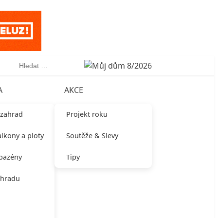
Vyhledávání
A
AKCE
 zahrad
Projekt roku
alkony a ploty
Soutěže & Slevy
 bazény
Tipy
ahradu