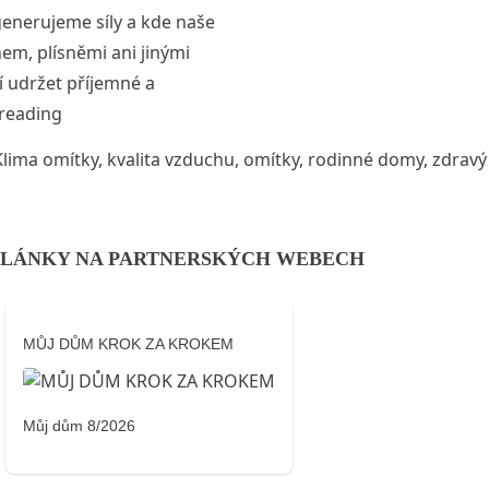
generujeme síly a kde naše
em, plísněmi ani jinými
 udržet příjemné a
„Zdravý vzduch v interiéru začíná u Klima omítek“
reading
Klima omítky
,
kvalita vzduchu
,
omítky
,
rodinné domy
,
zdravý
LÁNKY NA PARTNERSKÝCH WEBECH
MŮJ DŮM KROK ZA KROKEM
Můj dům 8/2026