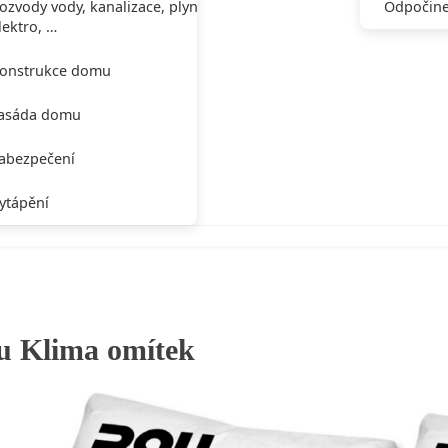
ozvody vody, kanalizace, plynu,
Odpočine
lektro, …
onstrukce domu
asáda domu
abezpečení
ytápění
 u Klima omítek