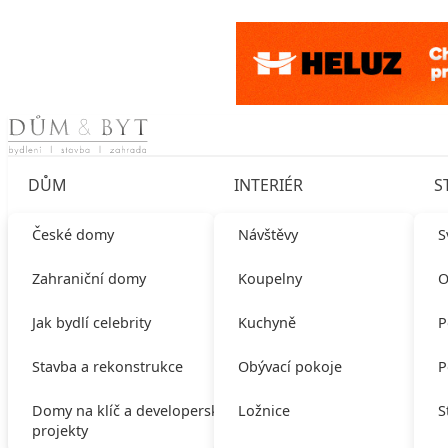
Skip to content
DŮM
INTERIÉR
S
České domy
Návštěvy
S
Zahraniční domy
Koupelny
O
Jak bydlí celebrity
Kuchyně
P
Stavba a rekonstrukce
Obývací pokoje
P
Domy na klíč a developerské
Ložnice
S
projekty