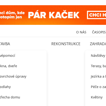
O NÁS
ČASOPIS
TAVBA
REKONSTRUKCE
ZAHRAD
vépomocí
Návštěvy
kna, dveře
Terasy, b
ovrchové úpravy
Jezírka a
odlahy
Péče o z
třecha domu
Květiny