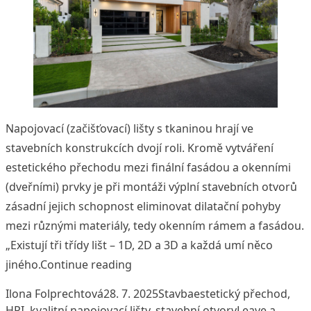
Napojovací (začišťovací) lišty s tkaninou hrají ve
stavebních konstrukcích dvojí roli. Kromě vytváření
estetického přechodu mezi finální fasádou a okenními
(dveřními) prvky je při montáži výplní stavebních otvorů
zásadní jejich schopnost eliminovat dilatační pohyby
mezi různými materiály, tedy okenním rámem a fasádou.
„Existují tři třídy lišt – 1D, 2D a 3D a každá umí něco
„O kvalitních napojovacích lištách
jiného.
Continue reading
Posted by
Posted in
Tags:
Ilona Folprechtová
28. 7. 2025
Stavba
estetický přechod
,
HPI
,
kvalitní napojovací lišty
,
stavební otvory
Leave a