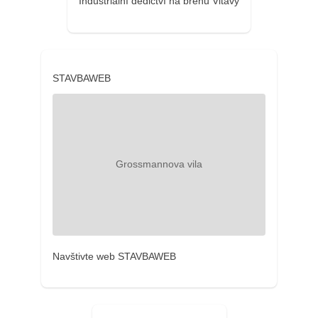
Industriální dědictví na břehu Vltavy
STAVBAWEB
Navštivte web STAVBAWEB