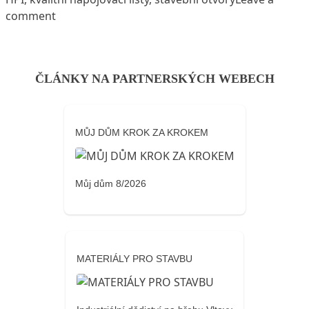
on O kvalitních napojovacích lištách nebudete vě
comment
ČLÁNKY NA PARTNERSKÝCH WEBECH
MŮJ DŮM KROK ZA KROKEM
Můj dům 8/2026
MATERIÁLY PRO STAVBU