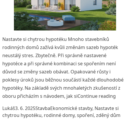
Nastavte si chytrou hypotéku Mnoho stavebníků
rodinných domů zažívá kvůli změnám sazeb hypoték
neustálý stres. Zbytečně. Při správně nastavené
hypotéce a při správné kombinaci se spořením není
důvod se změny sazeb obávat. Opakované růsty i
poklesy úroků jsou běžnou součástí každé dlouhodobé
hypotéky. Na základě svých mnohaletých zkušeností z
„Staví
oboru přicházím s návodem, jak si
Continue reading
Posted by
Posted in
Tags:
Lukáš
3. 6. 2025
Stavba
Ekonomické stavby
,
Nastavte si
chytrou hypotéku
,
rodinné domy
,
spoření
,
zděný dům