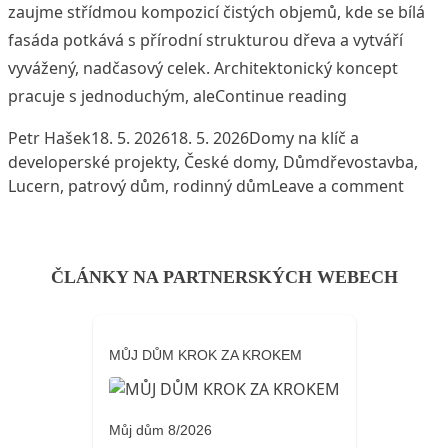
zaujme střídmou kompozicí čistých objemů, kde se bílá
fasáda potkává s přírodní strukturou dřeva a vytváří
vyvážený, nadčasový celek. Architektonický koncept
„Moderní byd
pracuje s jednoduchým, ale
Continue reading
Posted by
Posted in
Petr Hašek
18. 5. 2026
18. 5. 2026
Domy na klíč a
Tags:
developerské projekty
,
České domy
,
Dům
dřevostavba
,
on Mo
Lucern
,
patrový dům
,
rodinný dům
Leave a comment
ČLÁNKY NA PARTNERSKÝCH WEBECH
MŮJ DŮM KROK ZA KROKEM
Můj dům 8/2026