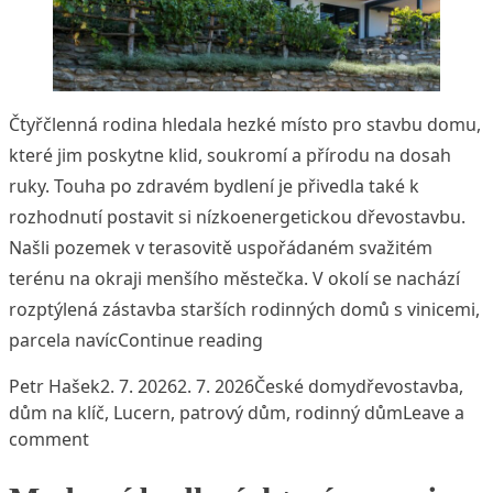
Čtyřčlenná rodina hledala hezké místo pro stavbu domu,
které jim poskytne klid, soukromí a přírodu na dosah
ruky. Touha po zdravém bydlení je přivedla také k
rozhodnutí postavit si nízkoenergetickou dřevostavbu.
Našli pozemek v terasovitě uspořádaném svažitém
terénu na okraji menšího městečka. V okolí se nachází
rozptýlená zástavba starších rodinných domů s vinicemi,
„Dřevostavba na vinici“
parcela navíc
Continue reading
Posted by
Posted in
Tags:
Petr Hašek
2. 7. 2026
2. 7. 2026
České domy
dřevostavba
,
dům na klíč
,
Lucern
,
patrový dům
,
rodinný dům
Leave a
on Dřevostavba na vinici
comment