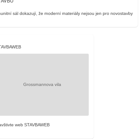
tní sál dokazují, že moderní materiály nejsou jen pro novostavby
TAVBAWEB
avštivte web STAVBAWEB