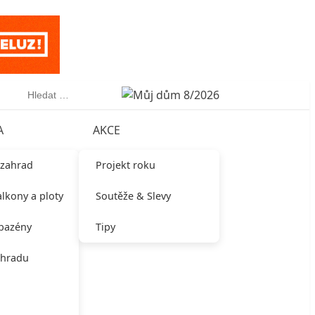
Vyhledávání
A
AKCE
 zahrad
Projekt roku
alkony a ploty
Soutěže & Slevy
 bazény
Tipy
ahradu