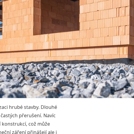
zaci hrubé stavby. Dlouhé
 častých přerušení. Navíc
 konstrukcí, což může
eční záření přinášejí ale i