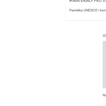
Památka UNESCO i komuni
S
N