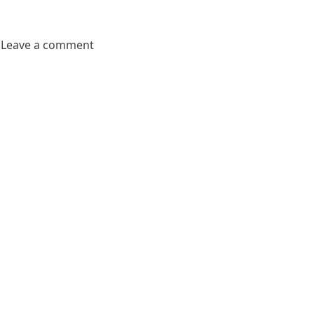
maltou“
on V létě na stavbě: Co (ne)dělat s cihlam
u
Leave a comment