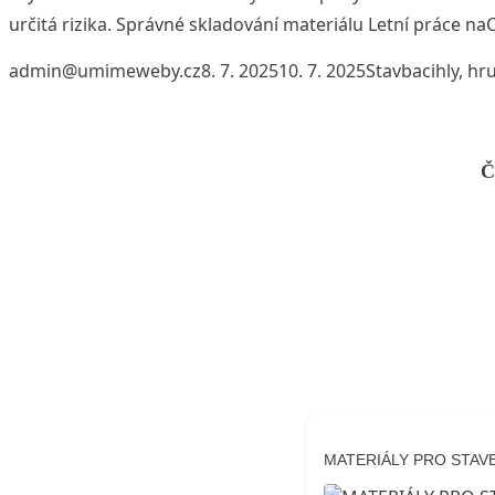
určitá rizika. Správné skladování materiálu Letní práce na
Posted by
Posted in
Tags:
admin@umimeweby.cz
8. 7. 2025
10. 7. 2025
Stavba
cihly
,
hru
Č
MATERIÁLY PRO STAV