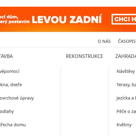
O NÁS
ČASOPIS
TAVBA
REKONSTRUKCE
ZAHRAD
vépomocí
Návštěvy
kna, dveře
Terasy, b
ovrchové úpravy
Jezírka a
odlahy
Péče o z
třecha domu
Květiny