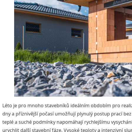
Léto je pro mnoho stavebníků ideálním obdobím pro reali
dny a příznivější počasí umožňují plynulý postup prací bez
teplé a suché podmínky napomáhají rychlejšímu vysychání
urychlit další stavební fáze. Vysoké teploty a intenzivní slun