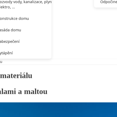
ozvody vody, kanalizace, plynu,
Odpočine
lektro, …
onstrukce domu
asáda domu
abezpečení
ytápění
lu
 materiálu
ihlami a maltou