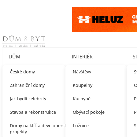
Skip to content
DŮM
INTERIÉR
S
České domy
Návštěvy
S
Zahraniční domy
Koupelny
O
Jak bydlí celebrity
Kuchyně
P
Stavba a rekonstrukce
Obývací pokoje
P
Domy na klíč a developerské
Ložnice
S
projekty