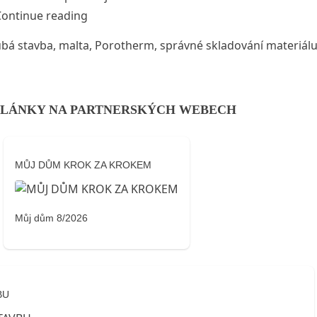
„V létě na stavbě: Co (ne)dělat s cihlami a 
Continue reading
bá stavba
,
malta
,
Porotherm
,
správné skladování materiál
LÁNKY NA PARTNERSKÝCH WEBECH
MŮJ DŮM KROK ZA KROKEM
Můj dům 8/2026
BU