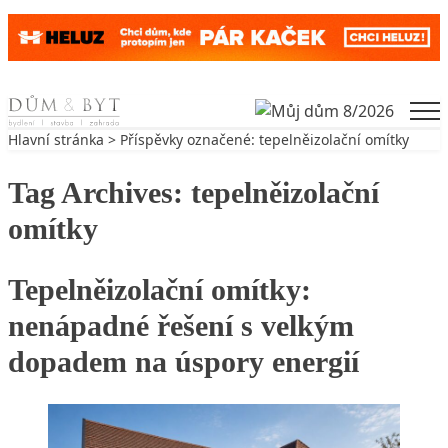
Skip to content
Men
Hlavní stránka
> Příspěvky označené: tepelněizolační omítky
Tag Archives:
tepelněizolační
omítky
Tepelněizolační omítky:
nenápadné řešení s velkým
dopadem na úspory energií