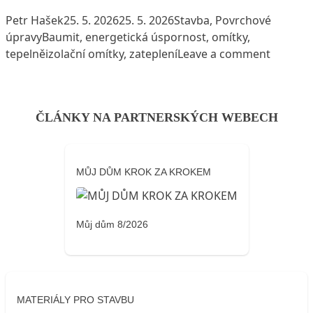
Posted by
Posted in
Petr Hašek
25. 5. 2026
25. 5. 2026
Stavba
,
Povrchové
Tags:
úpravy
Baumit
,
energetická úspornost
,
omítky
,
on Tepe
tepelněizolační omítky
,
zateplení
Leave a comment
ČLÁNKY NA PARTNERSKÝCH WEBECH
MŮJ DŮM KROK ZA KROKEM
Můj dům 8/2026
MATERIÁLY PRO STAVBU