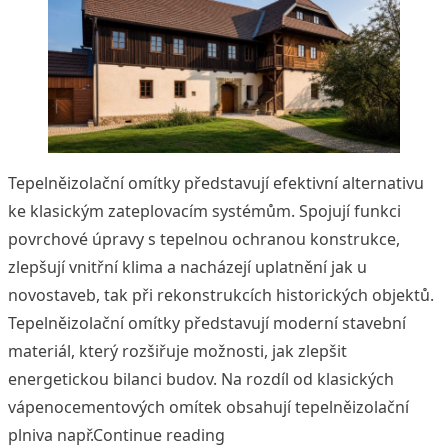
Tepelněizolační omítky představují efektivní alternativu
ke klasickým zateplovacím systémům. Spojují funkci
povrchové úpravy s tepelnou ochranou konstrukce,
zlepšují vnitřní klima a nacházejí uplatnění jak u
novostaveb, tak při rekonstrukcích historických objektů.
Tepelněizolační omítky představují moderní stavební
materiál, který rozšiřuje možnosti, jak zlepšit
energetickou bilanci budov. Na rozdíl od klasických
vápenocementových omítek obsahují tepelněizolační
„Tepelněizolační omítky: nen
plniva např.
Continue reading