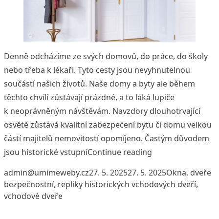
Denně odcházíme ze svých domovů, do práce, do školy
nebo třeba k lékaři. Tyto cesty jsou nevyhnutelnou
součástí našich životů. Naše domy a byty ale během
těchto chvílí zůstávají prázdné, a to láká lupiče
k neoprávněným návštěvám. Navzdory dlouhotrvající
osvětě zůstává kvalitní zabezpečení bytu či domu velkou
částí majitelů nemovitostí opomíjeno. Častým důvodem
„Repliky historick
jsou historické vstupní
Continue reading
Posted by
Posted in
Ta
admin@umimeweby.cz
27. 5. 2025
27. 5. 2025
Okna, dveře
bezpečnostní
,
repliky historických vchodových dveří
,
vchodové dveře