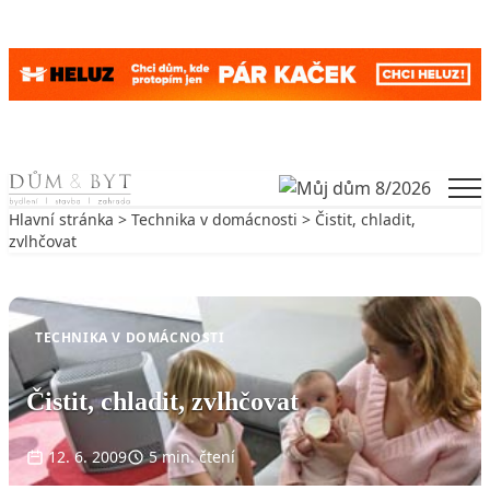
Skip to content
Men
Hlavní stránka
>
Technika v domácnosti
> Čistit, chladit,
zvlhčovat
Zpět na Technika v domácnosti
TECHNIKA V DOMÁCNOSTI
Čistit, chladit, zvlhčovat
12. 6. 2009
5 min. čtení