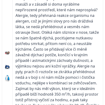
masáži a v zásadě si doma vyrábíme
nepřirozené prostředí, které nám neprospívá?
Alergie, tedy přehnaná reakce organismu na
alergen, což je jinými slovy pro nás dráždivá
látka, se nedá přehlédnout a vesměs nám
otravuje život. Otéká nám sliznice v nose, takže
se nám špatně dýchá, pociťujeme nutkavou
potřebu smrkat, přitom není co, a neustále
kýcháme. Často se přidávají více či méně
závažné dýchací potíže, končící v krajním
případě i astmatickými záchvaty dušnosti, a
výjimkou nejsou ani kožní vyrážky. Alergie na
pyly, prach či roztoče se zkrátka přehlédnout
nedá a v boji s ní nám může pomoci i čistička
vzduchu, nejlépe v kombinaci se zvlhčovačem.
Zajímat by nás měl výkon, který se v ideálním
případě blíží hodnotě 350 m²/h, takový prostor
totiž přístroj vyčistí za hodinu, a pak taky