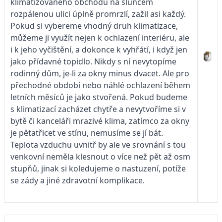
klimatizovaného obchodu na sluncem
rozpálenou ulici úplně promrzlí, zažil asi každý.
Pokud si vybereme vhodný druh klimatizace,
můžeme ji využít nejen k ochlazení interiéru, ale
i k jeho vyčištění, a dokonce k vyhřátí, i když jen
jako přídavné topidlo. Nikdy s ní nevytopíme
rodinný dům, je-li za okny minus dvacet. Ale pro
přechodné období nebo náhlé ochlazení během
letních měsíců je jako stvořená. Pokud budeme
s klimatizací zacházet chytře a nevytvoříme si v
bytě či kanceláři mrazivé klima, zatímco za okny
je pětatřicet ve stínu, nemusíme se jí bát.
Teplota vzduchu uvnitř by ale ve srovnání s tou
venkovní neměla klesnout o více než pět až osm
stupňů, jinak si koledujeme o nastuzení, potíže
se zády a jiné zdravotní komplikace.