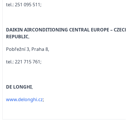
tel.: 251 095 511;
DAIKIN AIRCONDITIONING CENTRAL EUROPE – CZECH
REPUBLIC
,
Pobřežní 3, Praha 8,
tel.: 221 715 761;
DE LONGHI
,
www.delonghi.cz
;