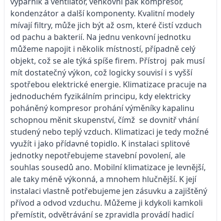
výparník a ventilátor, venkovní pak kompresor,
kondenzátor a další komponenty. Kvalitní modely
mívají filtry, může jich být až osm, které čistí vzduch
od pachu a bakterií. Na jednu venkovní jednotku
můžeme napojit i několik místností, případně celý
objekt, což se ale týká spíše firem. Přístroj pak musí
mít dostatečný výkon, což logicky souvisí i s vyšší
spotřebou elektrické energie. Klimatizace pracuje na
jednoduchém fyzikálním principu, kdy elektricky
poháněný kompresor prohání výměníky kapalinu
schopnou měnit skupenství, čímž se dovnitř vhání
studený nebo teplý vzduch. Klimatizaci je tedy možné
využít i jako přídavné topidlo. K instalaci splitové
jednotky nepotřebujeme stavební povolení, ale
souhlas sousedů ano. Mobilní klimatizace je levnější,
ale taky méně výkonná, a mnohem hlučnější. K její
instalaci vlastně potřebujeme jen zásuvku a zajištěný
přívod a odvod vzduchu. Můžeme ji kdykoli kamkoli
přemístit, odvětrávání se zpravidla provádí hadicí