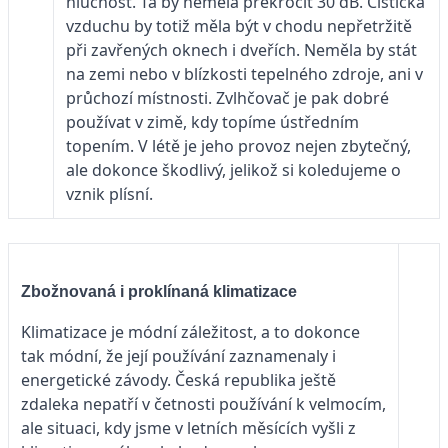
hlučnost. Ta by neměla překročit 30 dB. Čistička
vzduchu by totiž měla být v chodu nepřetržitě
při zavřených oknech i dveřích. Neměla by stát
na zemi nebo v blízkosti tepelného zdroje, ani v
průchozí místnosti. Zvlhčovač je pak dobré
používat v zimě, kdy topíme ústředním
topením. V létě je jeho provoz nejen zbytečný,
ale dokonce škodlivý, jelikož si koledujeme o
vznik plísní.
Zbožnovaná i proklínaná klimatizace
Klimatizace je módní záležitost, a to dokonce
tak módní, že její používání zaznamenaly i
energetické závody. Česká republika ještě
zdaleka nepatří v četnosti používání k velmocím,
ale situaci, kdy jsme v letních měsících vyšli z