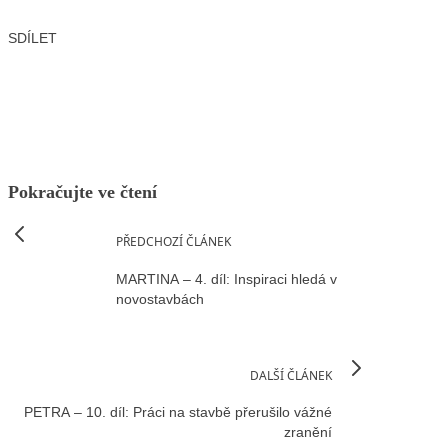
SDÍLET
Facebook
X
LinkedIn
Email
Pokračujte ve čtení
PŘEDCHOZÍ ČLÁNEK
MARTINA – 4. díl: Inspiraci hledá v
novostavbách
DALŠÍ ČLÁNEK
PETRA – 10. díl: Práci na stavbě přerušilo vážné
zranění