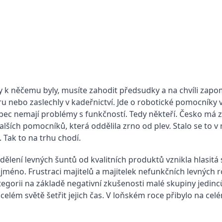
y k něčemu byly, musíte zahodit předsudky a na chvíli zapom
 nebo zaslechly v kadeřnictví. Jde o robotické pomocníky v 
ůbec nemají problémy s funkčností. Tedy někteří. Česko má 
alších pomocníků, která oddělila zrno od plev. Stalo se to 
Tak to na trhu chodí.
ělení levných šuntů od kvalitních produktů vznikla hlasitá 
jméno. Frustraci majitelů a majitelek nefunkčních levných
ategorii na základě negativní zkušenosti malé skupiny jedi
celém světě šetřit jejich čas. V loňském roce přibylo na ce