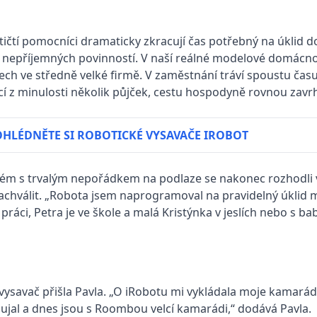
tičtí pomocníci dramaticky zkracují čas potřebný na úklid 
 nepříjemných povinností. V naší reálné modelové domácnos
tech ve středně velké firmě. V zaměstnání tráví spoustu času
 z minulosti několik půjček, cestu hospodyně rovnou zavrh
HLÉDNĚTE SI ROBOTICKÉ VYSAVAČE IROBOT
roblém s trvalým nepořádkem na podlaze se nakonec rozhodli
achválit. „Robota jsem naprogramoval na pravidelný úklid 
v práci, Petra je ve škole a malá Kristýnka v jeslích nebo s
ysavač přišla Pavla. „O iRobotu mi vykládala moje kamarád
 ujal a dnes jsou s Roombou velcí kamarádi,“ dodává Pavla.