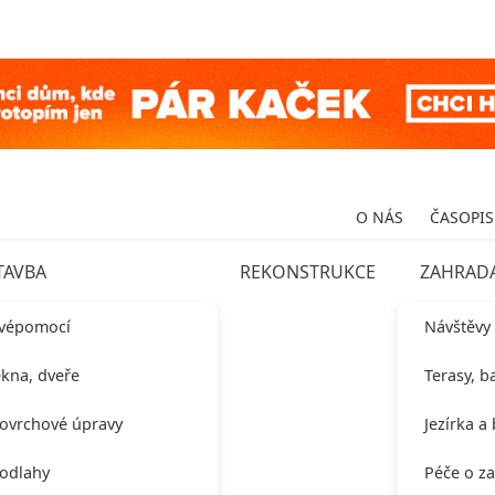
O NÁS
ČASOPIS
TAVBA
REKONSTRUKCE
ZAHRAD
vépomocí
Návštěvy
kna, dveře
Terasy, b
ovrchové úpravy
Jezírka a
odlahy
Péče o z