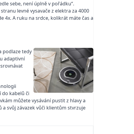
dle sebe, není úplně v pořádku“.
tranu levné vysavače z elektra za 4000
 4x. A ruku na srdce, kolikrát máte čas a
a podlaze tedy
u adaptivní
 srovnávat
hnologii
 do kabelů či
kám můžete vysávání pustit z hlavy a
 a svůj závazek vůči klientům stvrzuje