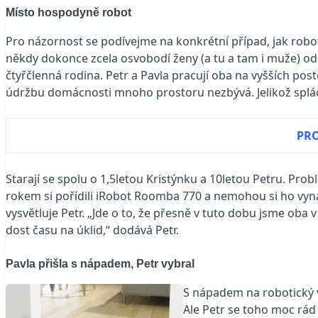
Místo hospodyně robot
Pro názornost se podívejme na konkrétní případ, jak robo
někdy dokonce zcela osvobodí ženy (a tu a tam i muže) od
čtyřčlenná rodina. Petr a Pavla pracují oba na vyšších pos
údržbu domácnosti mnoho prostoru nezbývá. Jelikož splácí
PRO
Starají se spolu o 1,5letou Kristýnku a 10letou Petru. P
rokem si pořídili iRobot Roomba 770 a nemohou si ho vyn
vysvětluje Petr. „Jde o to, že přesně v tuto dobu jsme oba 
dost času na úklid,“ dodává Petr.
Pavla přišla s nápadem, Petr vybral
S nápadem na robotický v
Ale Petr se toho moc rád