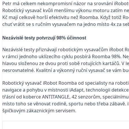
Petr má celkem nekompromisní názor na srovnání iRobotu R
Robotický vysavač kvůli menšímu výkonu motoru zatím není
Kč mají celkově horší efektivitu než Roomba. Když totiž R
chuť vrátit se s ručním vysavačem na jedno místo 4x za s
Nezávislé testy potvrzují 98% účinnost
Nezávislé testy přiznávají robotickým vysavačům iRobot 
v rámci jednoho uklízecího cyklu posbírá Roomba 98%. Ne
hlavou složenou ze dvou proti sobě rotujících kartáčů. V 
nesrovnatelné. Kvalitní a výkonný ruční vysavač se vám bu
Robotický vysavač iRobot Roomba od specialisty na robotik
navigace a pohybu v místnosti iAdapt, technologii detekce 
třásní od koberce ANTITANGLE, 42 senzorům, speciálnímu 
místo toho se věnovat rodině, sportu nebo třeba zábavě. i
špičkovým zákaznickým servisem.