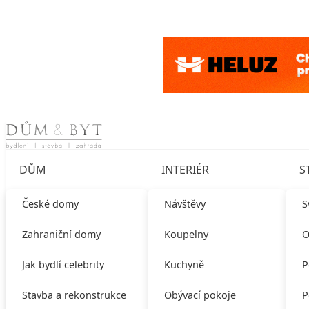
Skip to content
DŮM
INTERIÉR
S
České domy
Návštěvy
S
Zahraniční domy
Koupelny
O
Jak bydlí celebrity
Kuchyně
P
Stavba a rekonstrukce
Obývací pokoje
P