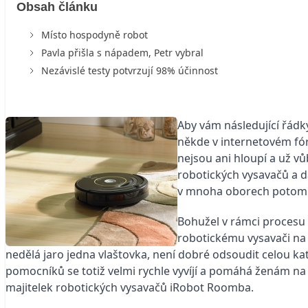
Obsah článku
Místo hospodyně robot
Pavla přišla s nápadem, Petr vybral
Nezávislé testy potvrzují 98% účinnost
Aby vám následující řádk
někde v internetovém fóru
nejsou ani hloupí a už v
robotických vysavačů a d
v mnoha oborech potom. 
Bohužel v rámci procesu d
robotickému vysavači na 
nedělá jaro jedna vlaštovka, není dobré odsoudit celou k
pomocníků se totiž velmi rychle vyvíjí a pomáhá ženám na 
majitelek robotických vysavačů iRobot Roomba.