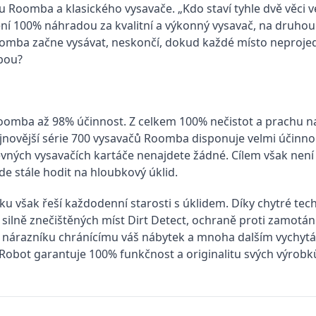
oomba a klasického vysavače. „Kdo staví tyhle dvě věci ve
 100% náhradou za kvalitní a výkonný vysavač, na druhou s
oomba začne vysávat, neskončí, dokud každé místo neprojede
ebou?
Roomba až 98% účinnost. Z celkem 100% nečistot a prachu n
jnovější série 700 vysavačů Roomba disponuje velmi účinno
levných vysavačích kartáče nenajdete žádné. Cílem však není
de stále hodit na hloubkový úklid.
u však řeší každodenní starosti s úklidem. Díky chytré tec
silně znečištěných míst Dirt Detect, ochraně proti zamotání
nárazníku chránícímu váš nábytek a mnoha dalším vychytáv
Robot garantuje 100% funkčnost a originalitu svých výrobků