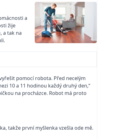
domácnosti a
ti žije
, a tak na
li.
 vyřešit pomocí robota. Před necelým
mezi 10 a 11 hodinou každý druhý den,“
 babičkou na procházce. Robot má proto
ka, takže první myšlenka vzešla ode mě.