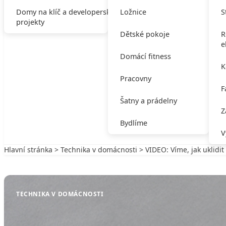
Domy na klíč a developerské
Ložnice
S
projekty
Dětské pokoje
R
e
Domácí fitness
K
Pracovny
F
Šatny a prádelny
Z
Bydlíme
V
Hlavní stránka
>
Technika v domácnosti
> VIDEO: Víme, jak uklidit
Zpět na Technika v domácnosti
TECHNIKA V DOMÁCNOSTI