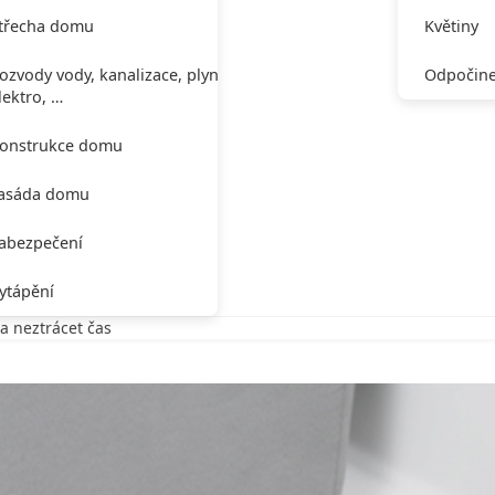
třecha domu
Květiny
ozvody vody, kanalizace, plynu,
Odpočine
lektro, …
onstrukce domu
asáda domu
abezpečení
ytápění
 a neztrácet čas