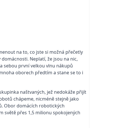
enout na to, co jste si možná přečetly
domácnosti. Neplatí, že jsou na nic,
za sebou první velkou vlnu nákupů
v mnoha oborech předtím a stane se to i
skupinka naštvaných, jež nedokáže přijít
 robotů chápeme, nicméně stejně jako
nců. Obor domácích robotických
lém světě přes 1,5 milionu spokojených