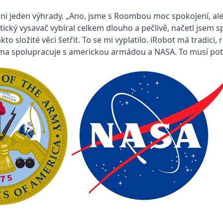
ani jeden výhrady. „Ano, jsme s Roombou moc spokojení, al
ický vysavač vybíral celkem dlouho a pečlivě, načetl jsem s
to složité věci šetřit. To se mi vyplatilo. iRobot má tradici,
rma spolupracuje s americkou armádou a NASA. To musí potom