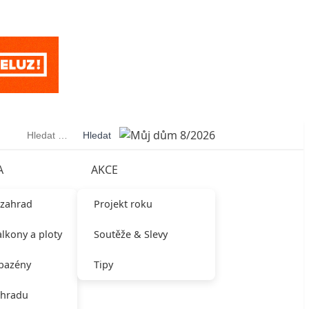
Vyhledávání
A
AKCE
 zahrad
Projekt roku
alkony a ploty
Soutěže & Slevy
 bazény
Tipy
ahradu