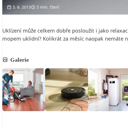
3. 6. 2013
5 min. čtení
Uklízení může celkem dobře posloužit i jako relaxac
mopem uklidní? Kolikrát za měsíc naopak nemáte na
Galerie