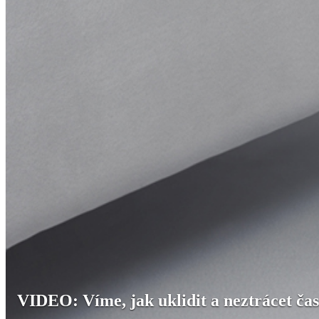
VIDEO: Víme, jak uklidit a neztrácet čas