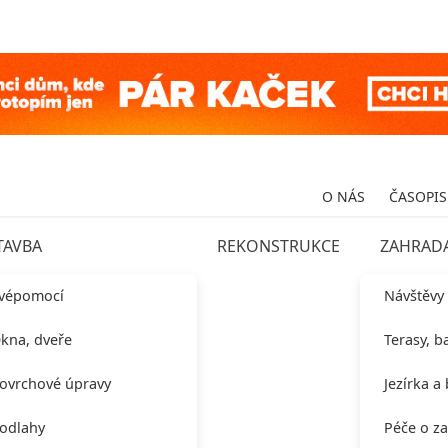
O NÁS
ČASOPIS
TAVBA
REKONSTRUKCE
ZAHRAD
vépomocí
Návštěvy
kna, dveře
Terasy, b
ovrchové úpravy
Jezírka a
odlahy
Péče o z