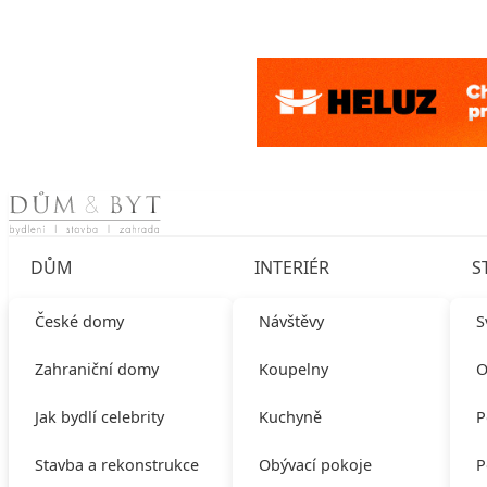
Skip to content
DŮM
INTERIÉR
S
České domy
Návštěvy
S
Zahraniční domy
Koupelny
O
Jak bydlí celebrity
Kuchyně
P
Stavba a rekonstrukce
Obývací pokoje
P