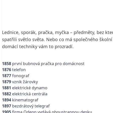
14. 11. 2001
1 min. čtení
Lednice, sporák, pračka, myčka – předměty, bez kter
spatřili světlo světa. Nebo co má společného školn
domácí techniky vám to prozradí.
1858
první bubnová pračka pro domácnost
1876
telefon
1877
fonograf
1879
vznik žárovky
1881
elektrické dynamo
1882
elektrická centrála
1894
kinematograf
1897
bezdrátový telegraf
1905
firma Odeon vydává oboustrannou desku