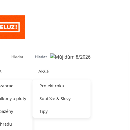
Vyhledávání
A
AKCE
 zahrad
Projekt roku
alkony a ploty
Soutěže & Slevy
 bazény
Tipy
ahradu