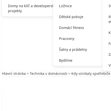
Domy na klíč a developerské
Ložnice
S
projekty
Dětské pokoje
R
e
Domácí fitness
K
Pracovny
F
Šatny a prádelny
Z
Bydlíme
V
Hlavní stránka
>
Technika v domácnosti
> Kdy vznikaly spotřebiče
Zpět na Technika v domácnosti
TECHNIKA V DOMÁCNOSTI
Kdy vznikaly spotřebiče