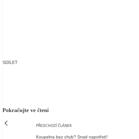
SDÍLET
Facebook
X
LinkedIn
Email
Pokračujte ve čtení
PŘEDCHOZÍ ČLÁNEK
Koupelna bez chyb? Snad napotřetí!