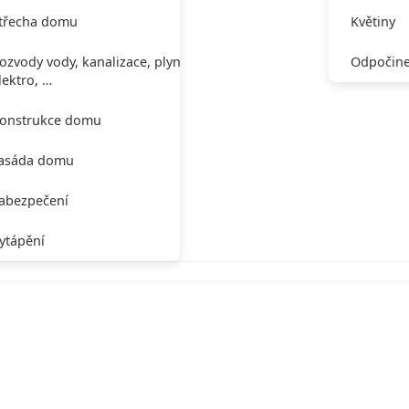
třecha domu
Květiny
ozvody vody, kanalizace, plynu,
Odpočine
lektro, …
onstrukce domu
asáda domu
abezpečení
ytápění