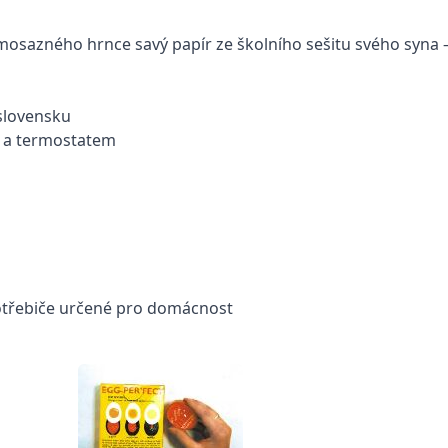
sazného hrnce savý papír ze školního sešitu svého syna – t
oslovensku
m a termostatem
potřebiče určené pro domácnost