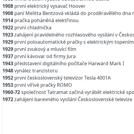
1908
první elektrický vysavač Hoover
1908
paní Melitta Bentzová vkládá do proděravělého dna mo
1914
pračka poháněná elektřinou
1922
první chladnička
1923
zahájení pravidelného rozhlasového vysílání v Česk
1929
první poloautomatické pračky s elektrickým topení
1929
první zvukový a mluvící film
1937
první kávovar od firmy Jura
1943
představení digitálního počítače Harward Mark I
1948
vynález tranzistoru
1952
první československý televizor Tesla 4001A
1953
první vířivé pračky ROMO
1960-72
společnost Tatramat začíná vyrábět elektrické s
1972
zahájení barevného vysílání Československé televize