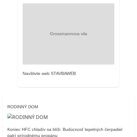
Navštivte web STAVBAWEB
RODINNÝ DOM
Koniec HFC chladív sa blíži. Budúcnosť tepelných čerpadiel
patrí prírodnému propánu