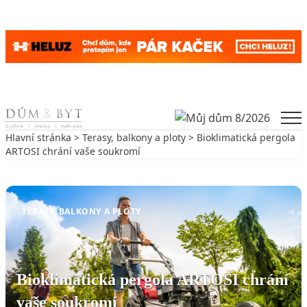
Skip to content
Men
Hlavní stránka
>
Terasy, balkony a ploty
> Bioklimatická pergola
ARTOSI chrání vaše soukromí
Zpět na Terasy, balkony a ploty
TERASY, BALKONY A PLOTY
Bioklimatická pergola ARTOSI chrání
vaše soukromí