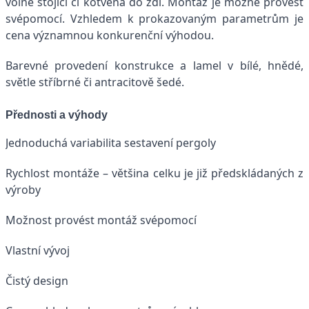
volně stojící či kotvená do zdi. Montáž je možné provést
svépomocí. Vzhledem k prokazovaným parametrům je
cena významnou konkurenční výhodou.
Barevné provedení konstrukce a lamel v bílé, hnědé,
světle stříbrné či antracitově šedé.
Přednosti a výhody
Jednoduchá variabilita sestavení pergoly
Rychlost montáže – většina celku je již předskládaných z
výroby
Možnost provést montáž svépomocí
Vlastní vývoj
Čistý design