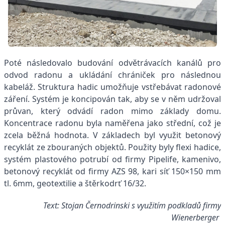
Poté následovalo budování odvětrávacích kanálů pro
odvod radonu a ukládání chrániček pro následnou
kabeláž. Struktura hadic umožňuje vstřebávat radonové
záření. Systém je koncipován tak, aby se v něm udržoval
průvan, který odvádí radon mimo základy domu.
Koncentrace radonu byla naměřena jako střední, což je
zcela běžná hodnota. V základech byl využit betonový
recyklát ze zbouraných objektů. Použity byly flexi hadice,
systém plastového potrubí od firmy Pipelife, kamenivo,
betonový recyklát od firmy AZS 98, kari síť 150×150 mm
tl. 6mm, geotextilie a štěrkodrť 16/32.
Text: Stojan Černodrinski s využitím podkladů firmy
Wienerberger