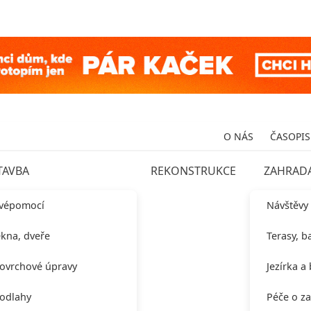
O NÁS
ČASOPIS
TAVBA
REKONSTRUKCE
ZAHRAD
vépomocí
Návštěvy
kna, dveře
Terasy, b
ovrchové úpravy
Jezírka a
odlahy
Péče o z