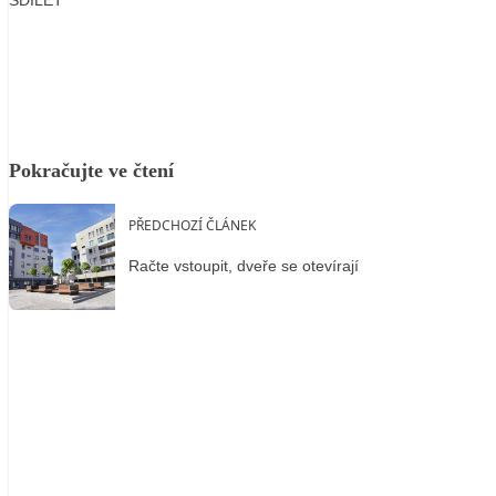
Facebook
X
LinkedIn
Email
Pokračujte ve čtení
PŘEDCHOZÍ ČLÁNEK
Račte vstoupit, dveře se otevírají