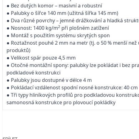
● Bez dutých komor – masivní a robustní
● Palubky o šířce 140 mm (užitná šířka 145 mm)
● Dva různé povrchy – jemné drážkování a hladká struk
2
● Nosnost: 1400 kg/m
při plošném zatížení
● Montáž s použitím systému skrytých spon
● Roztažnost pouhé 2 mm na metr (tj. o 50 % menší než
produktů)
● Velikost spár pouze 4,5 mm
● Otočné montážní spony: palubky lze pokládat i bez pr
podkladové konstrukci
● Palubky jsou dostupné v délce 4 m
● Pokládací vzdálenost spodní nosné konstrukce: 40 cm
● Tři typy hliníkových profilů pro podkladovou konstruk
samonosná konstrukce pro plovoucí pokládky
SDÍLET