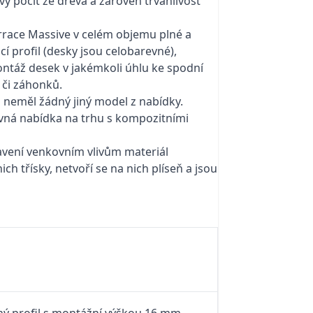
vý pocit ze dřeva a zároveň trvanlivost
errace Massive v celém objemu plné a
 profil (desky jsou celobarevné),
ontáž desek v jakémkoli úhlu ke spodní
ů či záhonků.
d neměl žádný jiný model z nabídky.
revná nabídka na trhu s kompozitními
avení venkovním vlivům materiál
h třísky, netvoří se na nich plíseň a jsou