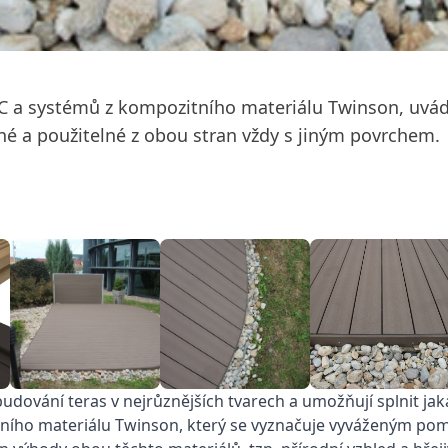
VC a systémů z kompozitního materiálu Twinson, uvád
né a použitelné z obou stran vždy s jiným povrchem.
vybudování teras v nejrůznějších tvarech a umožňují splnit ja
ního materiálu Twinson, který se vyznačuje vyváženým pom