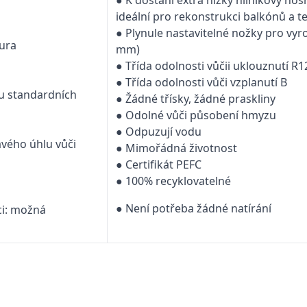
● K dostání extra nízký hliníkový no
ideální pro rekonstrukci balkónů a t
● Plynule nastavitelné nožky pro vyr
tura
mm)
● Třída odolnosti vůčii uklouznutí R1
● Třída odolnosti vůči vzplanutí B
 u standardních
● Žádné třísky, žádné praskliny
● Odolné vůči působení hmyzu
● Odpuzují vodu
avého úhlu vůči
● Mimořádná životnost
● Certifikát PEFC
● 100% recyklovatelné
● Není potřeba žádné natírání
ci: možná