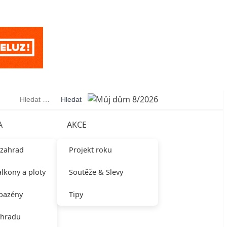
Vyhledávání
A
AKCE
 zahrad
Projekt roku
alkony a ploty
Soutěže & Slevy
 bazény
Tipy
ahradu