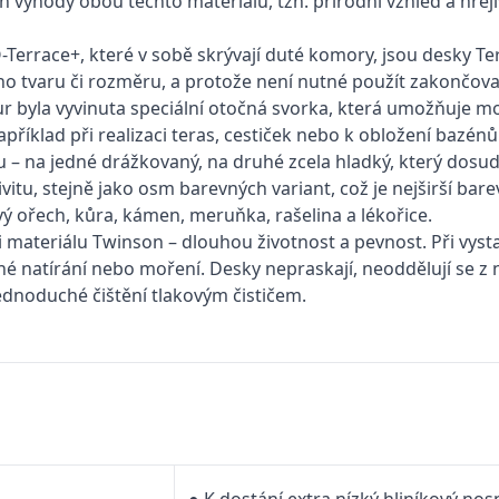
n výhody obou těchto materiálů, tzn. přírodní vzhled a hřeji
-Terrace+, které v sobě skrývají duté komory, jsou desky T
 tvaru či rozměru, a protože není nutné použít zakončovací
r byla vyvinuta speciální otočná svorka, která umožňuje m
apříklad při realizaci teras, cestiček nebo k obložení bazén
u – na jedné drážkovaný, na druhé zcela hladký, který dosu
itu, stejně jako osm barevných variant, což je nejširší ba
kový ořech, kůra, kámen, meruňka, rašelina a lékořice.
 materiálu Twinson – dlouhou životnost a pevnost. Při vyst
 natírání nebo moření. Desky nepraskají, neoddělují se z nic
dnoduché čištění tlakovým čističem.