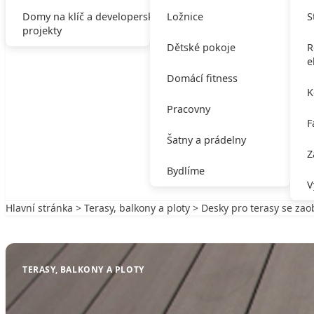
Domy na klíč a developerské
Ložnice
S
projekty
Dětské pokoje
R
e
Domácí fitness
K
Pracovny
F
Šatny a prádelny
Z
Bydlíme
V
Hlavní stránka
>
Terasy, balkony a ploty
> Desky pro terasy se zao
Zpět na Terasy, balkony a ploty
TERASY, BALKONY A PLOTY