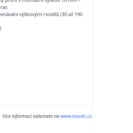
sný profil s montážní výškou 16 mm –
eras
ovnávání výškových rozdílů (30 až 190
2
Více informací naleznete na
www.inoutic.cz
.