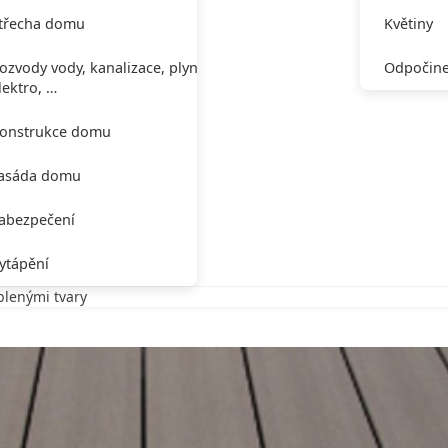
třecha domu
Květiny
ozvody vody, kanalizace, plynu,
Odpočine
lektro, …
onstrukce domu
asáda domu
abezpečení
ytápění
blenými tvary