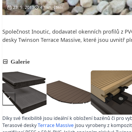
23. 9. 2013
4 min. čtení
Společnost Inoutic, dodavatel okenních profilů z P
desky Twinson Terrace Massive, které jsou uvnitř pl
Galerie
Díky své flexibilitě jsou ideální k obložení bazénů či pro 
Terasové desky
Terrace Massive
jsou vyrobeny z kompozit