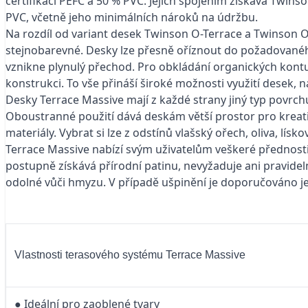
certifikací PEFC a 50 % PVC. Jejich spojením získává Twinso
PVC, včetně jeho minimálních nároků na údržbu.
Na rozdíl od variant desek Twinson O-Terrace a Twinson O
stejnobarevné. Desky lze přesně oříznout do požadovaného
vznikne plynulý přechod. Pro obkládání organických kontu
konstrukci. To vše přináší široké možnosti využití desek, n
Desky Terrace Massive mají z každé strany jiný typ povrch
Oboustranné použití dává deskám větší prostor pro kreativ
materiály. Vybrat si lze z odstínů vlašský ořech, oliva, lís
Terrace Massive nabízí svým uživatelům veškeré přednosti
postupně získává přírodní patinu, nevyžaduje ani pravidelné
odolné vůči hmyzu. V případě ušpinění je doporučováno je
Vlastnosti terasového systému Terrace Massive
● Ideální pro zaoblené tvary