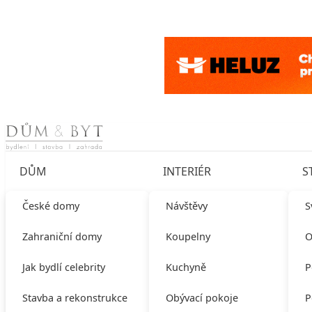
Skip to content
DŮM
INTERIÉR
S
České domy
Návštěvy
S
Zahraniční domy
Koupelny
O
Jak bydlí celebrity
Kuchyně
P
Stavba a rekonstrukce
Obývací pokoje
P