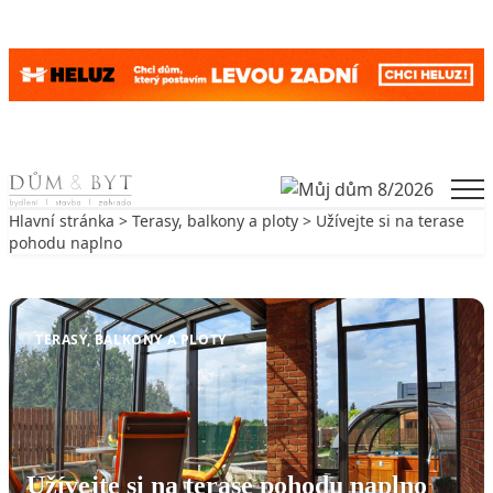
Skip to content
Men
Hlavní stránka
>
Terasy, balkony a ploty
> Užívejte si na terase
pohodu naplno
Zpět na Terasy, balkony a ploty
TERASY, BALKONY A PLOTY
Užívejte si na terase pohodu naplno