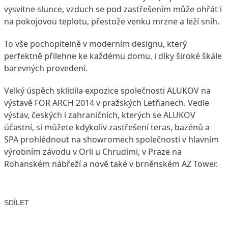
vysvitne slunce, vzduch se pod zastřešením může ohřát i
na pokojovou teplotu, přestože venku mrzne a leží sníh.
To vše pochopitelně v moderním designu, který
perfektně přilehne ke každému domu, i díky široké škále
barevných provedení.
Velký úspěch sklidila expozice společnosti ALUKOV na
výstavě FOR ARCH 2014 v pražských Letňanech. Vedle
výstav, českých i zahraničních, kterých se ALUKOV
účastní, si můžete kdykoliv zastřešení teras, bazénů a
SPA prohlédnout na showromech společnosti v hlavním
výrobním závodu v Orli u Chrudimi, v Praze na
Rohanském nábřeží a nově také v brněnském AZ Tower.
SDÍLET
Facebook
X
LinkedIn
Email