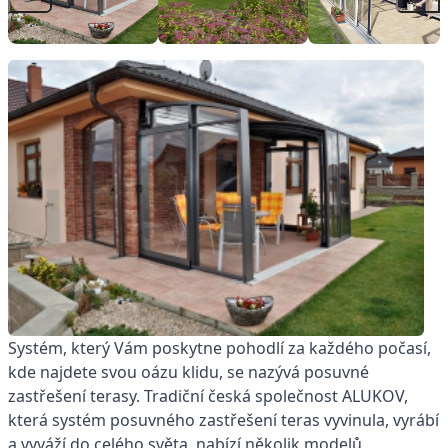
Systém, který Vám poskytne pohodlí za každého počasí,
kde najdete svou oázu klidu, se nazývá posuvné
zastřešení terasy. Tradiční česká společnost ALUKOV,
která systém posuvného zastřešení teras vyvinula, vyrábí
a vyváží do celého světa, nabízí několik modelů