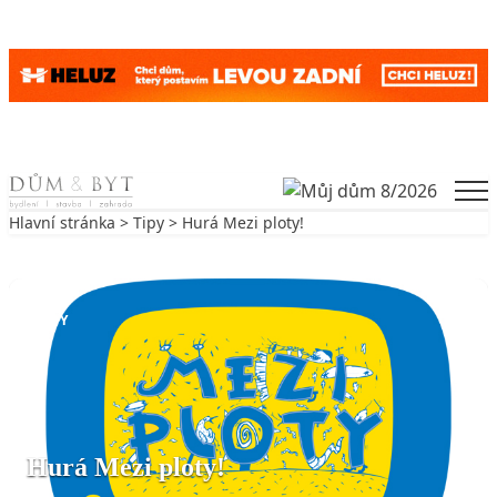
Skip to content
Men
Hlavní stránka
>
Tipy
> Hurá Mezi ploty!
Zpět na Tipy
TIPY
Hurá Mezi ploty!