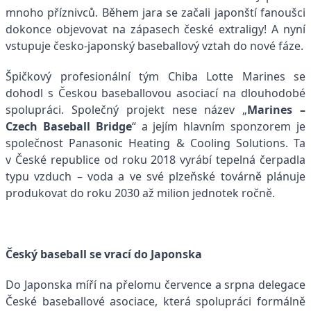
mnoho příznivců. Během jara se začali japonští fanoušci
dokonce objevovat na zápasech české extraligy! A nyní
vstupuje česko-japonský baseballový vztah do nové fáze.
Špičkový profesionální tým Chiba Lotte Marines se
dohodl s Českou baseballovou asociací na dlouhodobé
spolupráci. Společný projekt nese název „
Marines –
Czech Baseball Bridge
“ a jejím hlavním sponzorem je
společnost Panasonic Heating & Cooling Solutions. Ta
v České republice od roku 2018 vyrábí tepelná čerpadla
typu vzduch – voda a ve své plzeňské továrně plánuje
produkovat do roku 2030 až milion jednotek ročně.
Český baseball se vrací do Japonska
Do Japonska míří na přelomu července a srpna delegace
České baseballové asociace, která spolupráci formálně