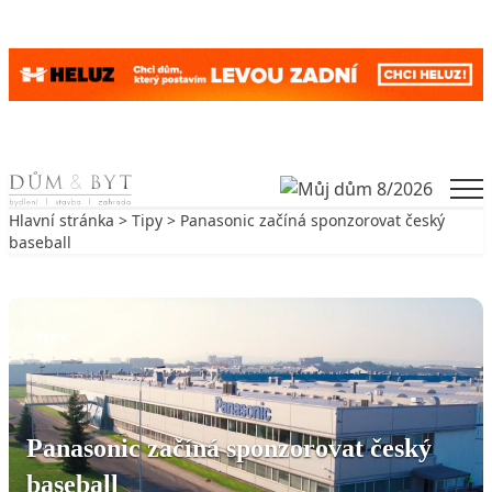
Skip to content
Men
Hlavní stránka
>
Tipy
> Panasonic začíná sponzorovat český
baseball
Zpět na Tipy
TIPY
Panasonic začíná sponzorovat český
baseball