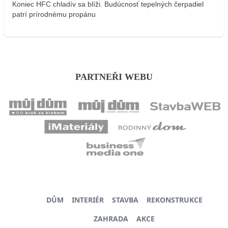
Koniec HFC chladív sa blíži. Budúcnosť tepelných čerpadiel
patrí prírodnému propánu
PARTNEŘI WEBU
DŮM
INTERIÉR
STAVBA
REKONSTRUKCE
ZAHRADA
AKCE