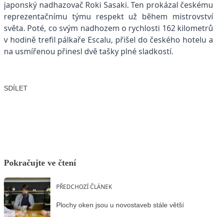
japonský nadhazovač Roki Sasaki. Ten prokázal českému
reprezentačnímu týmu respekt už během mistrovství
světa. Poté, co svým nadhozem o rychlosti 162 kilometrů
v hodině trefil pálkaře Escalu, přišel do českého hotelu a
na usmířenou přinesl dvě tašky plné sladkostí.
SDÍLET
Facebook
X
LinkedIn
Email
Pokračujte ve čtení
PŘEDCHOZÍ ČLÁNEK
Plochy oken jsou u novostaveb stále větší