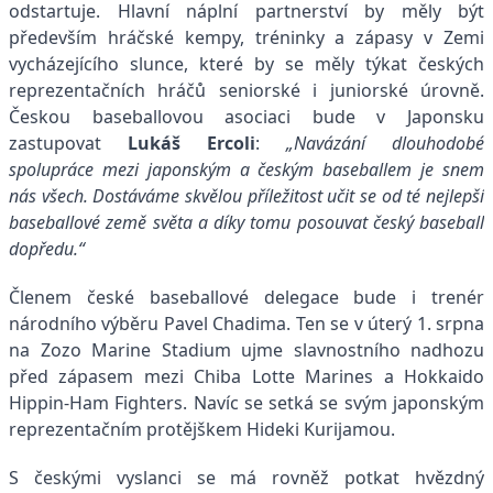
odstartuje. Hlavní náplní partnerství by měly být
především hráčské kempy, tréninky a zápasy v Zemi
vycházejícího slunce, které by se měly týkat českých
reprezentačních hráčů seniorské i juniorské úrovně.
Českou baseballovou asociaci bude v Japonsku
zastupovat
Lukáš Ercoli
:
„Navázání dlouhodobé
spolupráce mezi japonským a českým baseballem je snem
nás všech. Dostáváme skvělou příležitost učit se od té nejlepší
baseballové země světa a díky tomu posouvat český baseball
dopředu.“
Členem české baseballové delegace bude i trenér
národního výběru Pavel Chadima. Ten se v úterý 1. srpna
na Zozo Marine Stadium ujme slavnostního nadhozu
před zápasem mezi Chiba Lotte Marines a Hokkaido
Hippin-Ham Fighters. Navíc se setká se svým japonským
reprezentačním protějškem Hideki Kurijamou.
S českými vyslanci se má rovněž potkat hvězdný