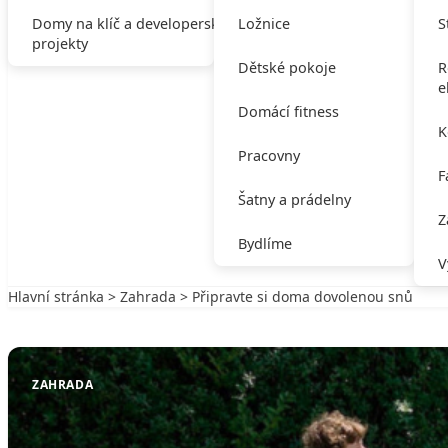
Domy na klíč a developerské
Ložnice
S
projekty
Dětské pokoje
R
e
Domácí fitness
K
Pracovny
F
Šatny a prádelny
Z
Bydlíme
V
Hlavní stránka
>
Zahrada
> Připravte si doma dovolenou snů
Zpět na Zahrada
ZAHRADA