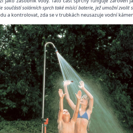
uží jako zásobník vody. Tato část sprchy funguje zároveň j
součástí solárních sprch také mísící baterie, jež umožní zvolit s
odu a kontrolovat, zda se v trubkách neusazuje vodní kámen