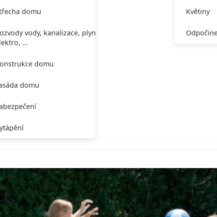
třecha domu
Květiny
ozvody vody, kanalizace, plynu,
Odpočine
lektro, …
onstrukce domu
asáda domu
abezpečení
ytápění