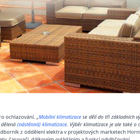
pro ochlazování.
„
Mobilní klimatizace
se dělí do tří základních
ší dělená
(nástěnná) klimatizace
. Výběr klimatizace je ale také o 
 odborník z oddělení elektra v projektových marketech Hor
ty, časovači, dálkovým ovládáním a funkcí odvlhčování.