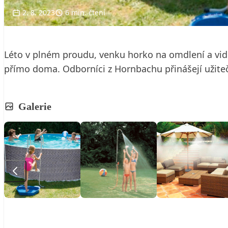
2. 8. 2023
6 min. čtení
Léto v plném proudu, venku horko na omdlení a vid
přímo doma. Odborníci z Hornbachu přinášejí užitečn
Galerie