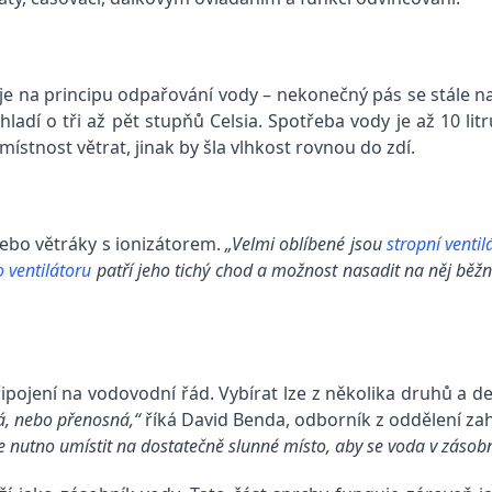
je na principu odpařování vody – nekonečný pás se stále n
ladí o tři až pět stupňů Celsia. Spotřeba vody je až 10 l
ístnost větrat, jinak by šla vlhkost rovnou do zdí.
ebo větráky s ionizátorem.
„Velmi oblíbené jsou
stropní ventil
 ventilátoru
patří jeho tichý chod a možnost nasadit na něj běž
řipojení na vodovodní řád. Vybírat lze z několika druhů a d
á, nebo přenosná,“
říká David Benda, odborník z oddělení za
e nutno umístit na dostatečně slunné místo, aby se voda v zásobn