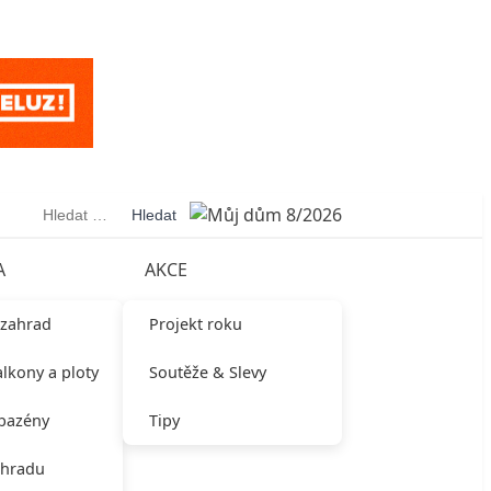
Vyhledávání
A
AKCE
 zahrad
Projekt roku
alkony a ploty
Soutěže & Slevy
 bazény
Tipy
ahradu