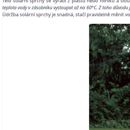
Tělo solární sprchy se vyrábí z plastu nebo hliníku a slo
teplota vody v zásobníku vystoupat až na 60°C. Z toho důvodu je 
Údržba solární sprchy je snadná, stačí pravidelně měnit v