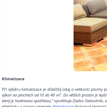
Klimatizace
Při výběru klimatizace je důležitý údaj o velikosti plochy 
2
výkon na plochách od 10 do 40 m
. Do větších prostor je lep
který je hodinovou spotřebou,“
vysvětluje Zlatko Slebodník,
efektivitu a úsporu energie.
Klimatizace
disponují termosta