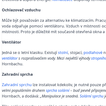
Ochlazovač vzduchu
Může být považován za alternativu ke klimatizacím. Pracu
voda odpařuje pomocí ventilátoru. Vzduch v místnosti och
místnosti. Proto je důležité mít současně otevřená okna a m
Ventilátor
Jedná se o letní klasiku. Existují
stolní
, stojací,
podlahové
n
ventilátor
s rozprašovačem vody. Mezi největší výhody
stropního
Hornbachu.
Zahradní sprcha
Zahradní sprchu
lze instalovat kdekoliv, je nutné pouze p
velmi populárním druhem
sprcha solární
– buď pevně připojen
Hornbach, a dodává:
„Manipulace je snadná.
Solární sprchu
j