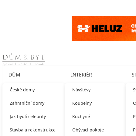
Skip to content
DŮM
INTERIÉR
S
České domy
Návštěvy
S
Zahraniční domy
Koupelny
O
Jak bydlí celebrity
Kuchyně
P
Stavba a rekonstrukce
Obývací pokoje
P