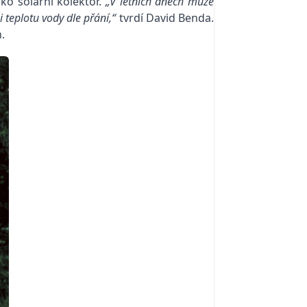
ako solární kolektor.
„V letních dnech může
i teplotu vody dle přání,“
tvrdí David Benda.
.