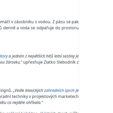
amáčí v zásobníku s vodou. Z pásu se pak
itrů denně a voda se odpařuje do prostoru
átory
a jedním z největších hitů letní sezóny je
nou žárovku,“
upřesňuje Zlatko Slebodník z
esignů.
„Vedle klasických
zahradních sprch
je
hradní techniky v projektových marketech
íku co nejdéle ohřívala.“