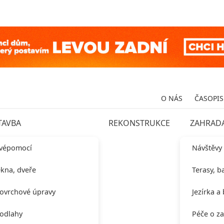
O NÁS
ČASOPIS
TAVBA
REKONSTRUKCE
ZAHRAD
vépomocí
Návštěvy
kna, dveře
Terasy, b
ovrchové úpravy
Jezírka a
odlahy
Péče o z