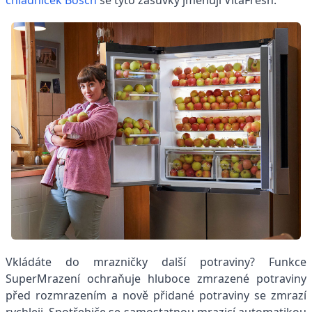
Vkládáte do mrazničky další potraviny? Funkce
SuperMrazení ochraňuje hluboce zmrazené potraviny
před rozmrazením a nově přidané potraviny se zmrazí
rychleji. Spotřebiče se samostatnou mrazicí automatikou