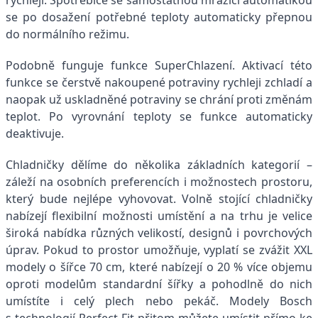
se po dosažení potřebné teploty automaticky přepnou
do normálního režimu.
Podobně funguje funkce SuperChlazení. Aktivací této
funkce se čerstvě nakoupené potraviny rychleji zchladí a
naopak už uskladněné potraviny se chrání proti změnám
teplot. Po vyrovnání teploty se funkce automaticky
deaktivuje.
Chladničky dělíme do několika základních kategorií –
záleží na osobních preferencích i možnostech prostoru,
který bude nejlépe vyhovovat. Volně stojící chladničky
nabízejí flexibilní možnosti umístění a na trhu je velice
široká nabídka různých velikostí, designů i povrchových
úprav. Pokud to prostor umožňuje, vyplatí se zvážit XXL
modely o šířce 70 cm, které nabízejí o 20 % více objemu
oproti modelům standardní šířky a pohodlně do nich
umístíte i celý plech nebo pekáč. Modely Bosch
s technologií Perfect Fit přitom můžete umístit přímo ke