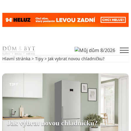
Skip to content
Men
Hlavní stránka
>
Tipy
> Jak vybrat novou chladničku?
Zpět na Tipy
TIPY
Jak vybrat novou chladničku?