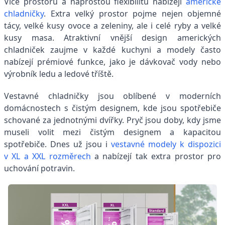
Více prostoru a naprostou flexibilitu nabízejí
americké
chladničky
. Extra velký prostor pojme nejen objemné
tácy, velké kusy ovoce a zeleniny, ale i celé ryby a velké
kusy masa. Atraktivní vnější design amerických
chladniček zaujme v každé kuchyni a modely často
nabízejí prémiové funkce, jako je dávkovač vody nebo
výrobník ledu a ledové tříště.
Vestavné chladničky jsou oblíbené v moderních
domácnostech s čistým designem, kde jsou spotřebiče
schované za jednotnými dvířky. Pryč jsou doby, kdy jsme
museli volit mezi čistým designem a kapacitou
spotřebiče. Dnes už jsou i
vestavné modely k dispozici
v XL a XXL rozměrech
a nabízejí tak extra prostor pro
uchování potravin.