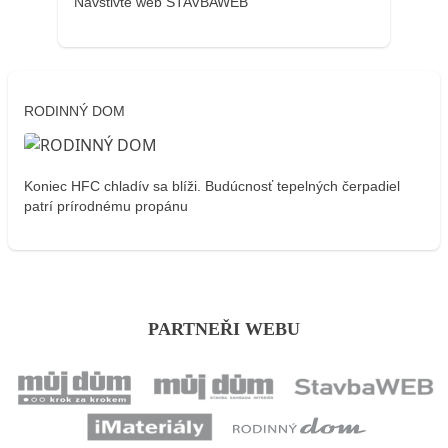
Navštivte web STAVBAWEB
RODINNÝ DOM
Koniec HFC chladív sa blíži. Budúcnosť tepelných čerpadiel
patrí prírodnému propánu
PARTNEŘI WEBU