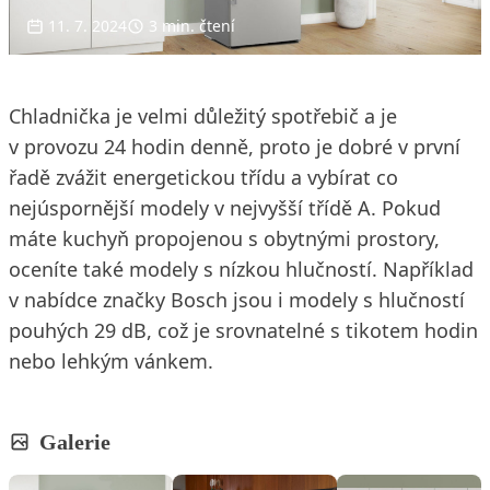
11. 7. 2024
3 min. čtení
Chladnička je velmi důležitý spotřebič a je
v provozu 24 hodin denně, proto je dobré v první
řadě zvážit energetickou třídu a vybírat co
nejúspornější modely v nejvyšší třídě A. Pokud
máte kuchyň propojenou s obytnými prostory,
oceníte také modely s nízkou hlučností. Například
v nabídce značky Bosch jsou i modely s hlučností
pouhých 29 dB, což je srovnatelné s tikotem hodin
nebo lehkým vánkem.
Galerie