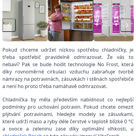
Pokud chceme udržet nízkou spotřebu chladničky, je
třeba spotřebič pravidelně odmrazovat. Že vás to
nebaví? Pak se bude hodit technologie No Frost, která
díky rovnoměrné cirkulaci vzduchu zabraňuje tvorbě
námrazy na potravinách, zásuvkách i stěnách spotřebiče
a není ho proto třeba namáhavě odmrazovat.
Chladnička by měla především nabídnout co nejlepší
podmínky pro uchování potravin. Pokud chcete omezit
plýtvání potravinami, hledejte modely se zásuvkami,
které udrží maso a ryby déle čerstvé v teplotě blízké 0 °C
a ovoce a zeleninu zase díky optimální vlhkosti, u
chladniček Bosch
se tyto zásuvky jmenují VitaFresh.