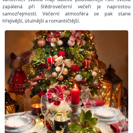
zapálená při štědrovečerní večeři je naprostou
samozřejmostí. Večerní atmosféra se pak stane
hřejivější, útulnější a romantičtější.