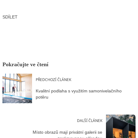
SDÍLET
Facebook
X
LinkedIn
Email
Pokračujte ve čtení
PŘEDCHOZÍ ČLÁNEK
Kvalitní podlaha s využitím samonivelačního
potěru
DALŠÍ ČLÁNEK
Místo obrazů mají privátní galerii se