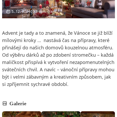
5. 12. 2024
3 min. čtení
Advent je tady a to znamená, že Vánoce se již blíží
mílovými kroky … nastává čas na přípravy, které
přinášejí do našich domovů kouzelnou atmosféru.
Od výběru dárků až po zdobení stromečku – každá
maličkost přispívá k vytvoření nezapomenutelných
svátečních chvil. A navíc – vánoční přípravy mohou
být i velmi zábavným a kreativním způsobem, jak
si zpříjemnit sychravé období.
Galerie