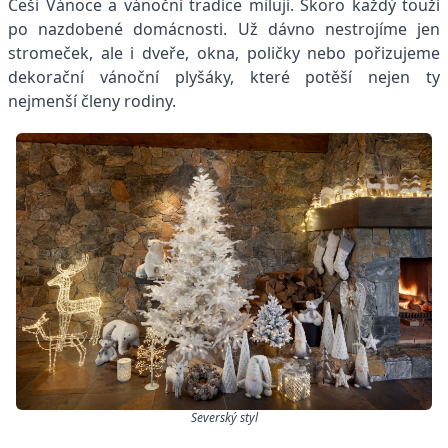
Češi
Vánoce
a vánoční tradice milují.
Skoro každý touží
po nazdobené domácnosti. Už dávno nestrojíme jen
stromeček, ale i dveře, okna, poličky nebo pořizujeme
dekorační vánoční plyšáky, které potěší nejen ty
nejmenší členy rodiny.
Severský styl