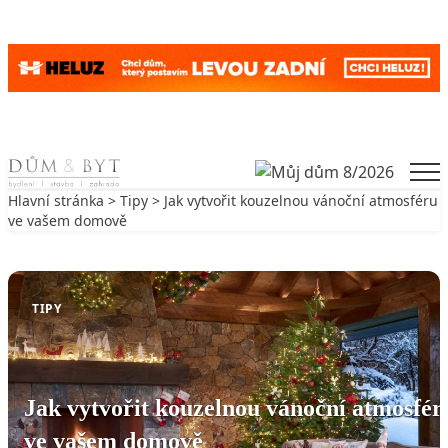
Skip to content
Men
Hlavní stránka
>
Tipy
> Jak vytvořit kouzelnou vánoční atmosféru
ve vašem domově
Zpět na Tipy
TIPY
Jak vytvořit kouzelnou vánoční atmosfér
ve vašem domově