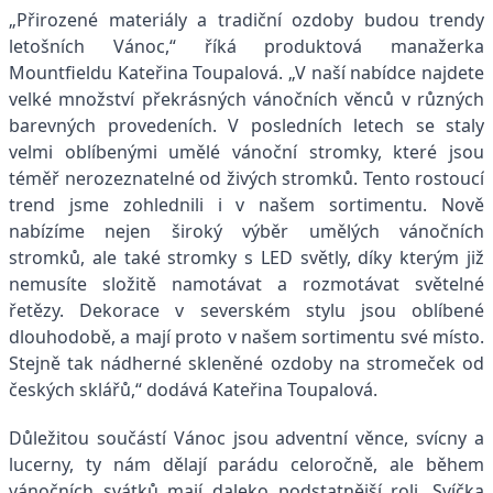
„Přirozené materiály a tradiční ozdoby budou trendy
letošních Vánoc,“ říká
produktová manažerka
Mountfieldu Kateřina Toupalová.
„V naší nabídce najdete
velké množství překrásných vánočních věnců
v různých
barevných provedeních
. V posledních letech se staly
velmi oblíbenými umělé vánoční stromky, které jsou
téměř nerozeznatelné od živých stromků. Tento rostoucí
trend jsme zohlednili i v našem sortimentu. Nově
nabízíme nejen široký výběr
umělých vánočních
stromků
, ale také stromky s LED světly, díky kterým již
nemusíte složitě namotávat a rozmotávat světelné
řetězy.
Dekorace v severském stylu jsou oblíbené
dlouhodobě, a mají proto v našem sortimentu své místo.
Stejně tak nádherné skleněné ozdoby na stromeček od
českých sklářů,“ dodává Kateřina Toupalová.
Důležitou součástí Vánoc jsou adventní věnce, svícny a
lucerny, ty nám dělají parádu celoročně, ale během
vánočních svátků mají daleko podstatnější roli. Svíčka