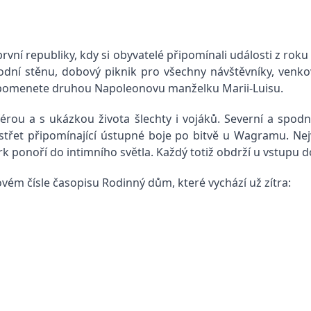
í republiky, kdy si obyvatelé připomínali události z roku 18
dní stěnu, dobový piknik pro všechny návštěvníky, venkovn
 připomenete druhou Napoleonovu manželku Marii-Luisu.
ou a s ukázkou života šlechty i vojáků. Severní a spodní 
třet připomínající ústupné boje po bitvě u Wagramu. Nej
 ponoří do intimního světla. Každý totiž obdrží u vstupu d
vém čísle časopisu Rodinný dům, které vychází už zítra: