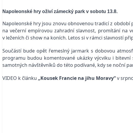
Napoleonské hry oživí zámecký park v sobotu 13.8.
Napoleonské hry jsou znovu obnovenou tradicí z období prvn
na večerní empírovou zahradní slavnost, promítání na vo
v leženích či show na koních. Letos si v rámci slavností
Součástí bude opět řemeslný jarmark s dobovou atmosfér
programu budou komentované ukázky výcviku i bitevní s
samotných návštěvníků do této podívané, kdy se noční park
VIDEO k článku
„Kousek Francie na jihu Moravy“
v srpno