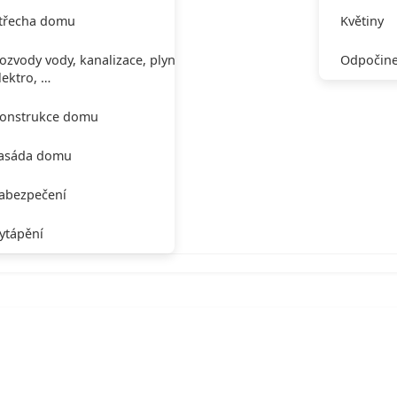
třecha domu
Květiny
ozvody vody, kanalizace, plynu,
Odpočine
lektro, …
onstrukce domu
asáda domu
abezpečení
ytápění