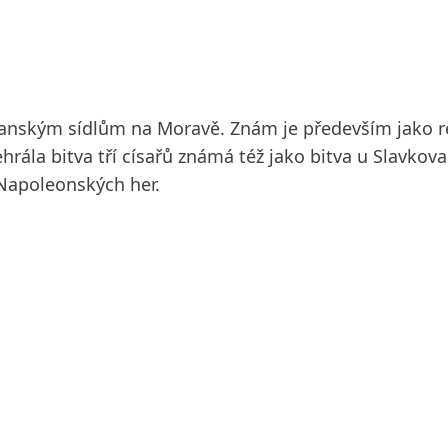
panským sídlům na Moravě. Znám je především jako 
ehrála bitva tří císařů známá též jako bitva u Slavko
Napoleonských her.