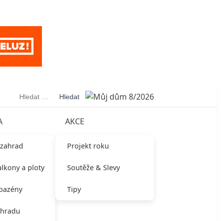
Vyhledávání
A
AKCE
 zahrad
Projekt roku
alkony a ploty
Soutěže & Slevy
 bazény
Tipy
ahradu