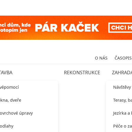
O NÁS
ČASOPIS
TAVBA
REKONSTRUKCE
ZAHRAD
vépomocí
Návštěvy
kna, dveře
Terasy, b
ovrchové úpravy
Jezírka a
odlahy
Péče o z