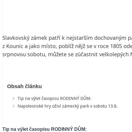
3. 8. 2016
2 min. čtení
Slavkovský zámek patří k nejstarším dochovaným 
z Kounic a jako místo, poblíž nějž se v roce 1805 od
srpnovou sobotu, můžete se zúčastnit velkolepých 
Obsah článku
Tip na výlet časopisu RODINNÝ DŮM:
Napoleonské hry oživí zámecký park v sobotu 13.8.
Tip na výlet časopisu RODINNÝ DŮM: