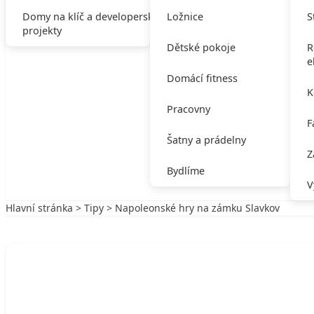
Domy na klíč a developerské
Ložnice
S
projekty
Dětské pokoje
R
e
Domácí fitness
K
Pracovny
F
Šatny a prádelny
Z
Bydlíme
V
Hlavní stránka
>
Tipy
> Napoleonské hry na zámku Slavkov
Zpět na Tipy
TIPY
Napoleonské hry na zámku Slavkov