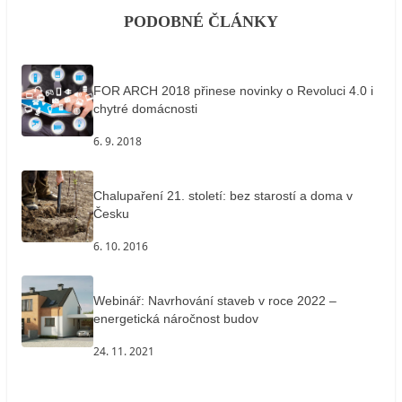
PODOBNÉ ČLÁNKY
FOR ARCH 2018 přinese novinky o Revoluci 4.0 i
chytré domácnosti
6. 9. 2018
Chalupaření 21. století: bez starostí a doma v
Česku
6. 10. 2016
Webinář: Navrhování staveb v roce 2022 –
energetická náročnost budov
24. 11. 2021