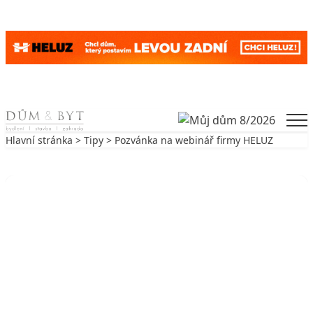
Skip to content
Men
Hlavní stránka
>
Tipy
> Pozvánka na webinář firmy HELUZ
Zpět na Tipy
TIPY
Pozvánka na webinář firmy HELUZ
4. 5. 2020
1 min. čtení