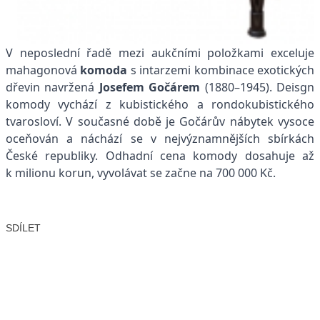
V neposlední řadě mezi aukčními položkami exceluje
mahagonová
komoda
s intarzemi kombinace exotických
dřevin navržená
Josefem Gočárem
(1880–1945). Deisgn
komody vychází z kubistického a rondokubistického
tvarosloví. V současné době je Gočárův nábytek vysoce
oceňován a náchází se v nejvýznamnějších sbírkách
České republiky. Odhadní cena komody dosahuje až
k milionu korun, vyvolávat se začne na 700 000 Kč.
SDÍLET
Facebook
X
LinkedIn
Email