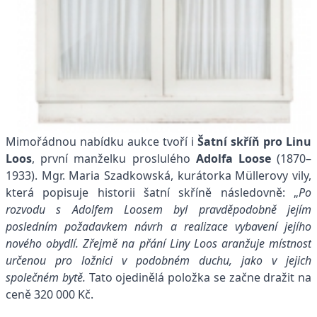
Mimořádnou nabídku aukce tvoří i
Šatní skříň pro Linu
Loos
, první manželku proslulého
Adolfa Loose
(1870–
1933). Mgr. Maria Szadkowská, kurátorka Müllerovy vily,
která popisuje historii šatní skříně následovně: „
Po
rozvodu s Adolfem Loosem byl pravděpodobně jejím
posledním požadavkem návrh a realizace vybavení jejího
nového obydlí. Zřejmě na přání Liny Loos aranžuje místnost
určenou pro ložnici v podobném duchu, jako v jejich
společném bytě.
Tato ojedinělá položka se začne dražit na
ceně 320 000 Kč.