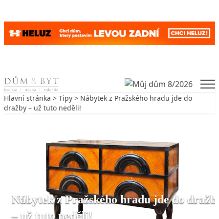
Skip to content
Men
Hlavní stránka
>
Tipy
> Nábytek z Pražského hradu jde do
dražby – už tuto neděli!
Zpět na Tipy
TIPY
Nábytek z Pražského hradu jde do dražb
– už tuto neděli!