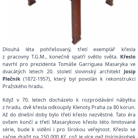
Dlouhá léta pohřešovaný, třetí exemplář křesla
z pracovny T.G.M., konečně spatří světlo světa.
Křeslo
navrhl pro prezidenta Tomáše Garriguea Masaryka ve
dvacátých letech 20. století slovinský architekt
Josip
Plečnik
(1872-1957), který byl povolán k rekonstrukci
Pražského hradu.
Když v 70. letech docházelo k rozprodávání nábytku
z hradu, dvě křesla odkoupily Klenoty Praha za 80 korun.
Až do dnešní doby bylo třetí křeslo nezvěstné. Tato éra
ovšem končí a třetí Masarykovo křeslo této limitované
série, bude k vidění i pro širokou veřejnost. Křeslo se
začne dražit na 150 000 Kč, což je více než tisícinásobek