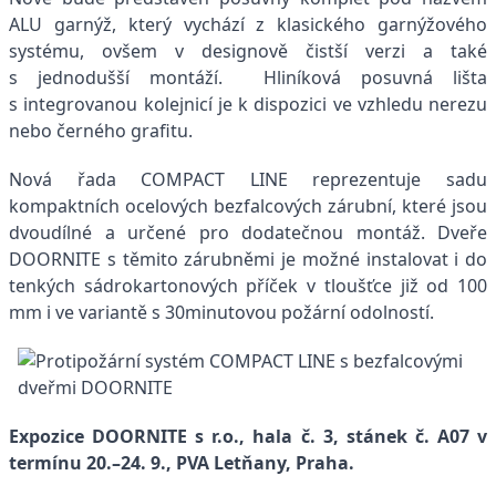
ALU garnýž, který vychází z klasického garnýžového
systému, ovšem v designově čistší verzi a také
s jednodušší montáží. Hliníková posuvná lišta
s integrovanou kolejnicí je k dispozici ve vzhledu nerezu
nebo černého grafitu.
Nová řada COMPACT LINE reprezentuje sadu
kompaktních ocelových bezfalcových zárubní, které jsou
dvoudílné a určené pro dodatečnou montáž. Dveře
DOORNITE s těmito zárubněmi je možné instalovat i do
tenkých sádrokartonových příček v tloušťce již od 100
mm i ve variantě s 30minutovou požární odolností.
Expozice DOORNITE s r.o., hala č. 3, stánek č. A07 v
termínu 20.–24. 9., PVA Letňany, Praha.