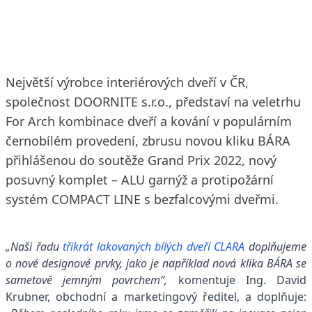
12. 9. 2022
2 min. čtení
Největší výrobce interiérových dveří v ČR,
společnost DOORNITE s.r.o., představí na veletrhu
For Arch kombinace dveří a kování v populárním
černobílém provedení, zbrusu novou kliku BÁRA
přihlášenou do soutěže Grand Prix 2022, nový
posuvný komplet – ALU garnýž a protipožární
systém COMPACT LINE s bezfalcovými dveřmi.
„Naši řadu
třikrát lakovaných bílých dveří CLARA
doplňujeme
o nové designové prvky, jako je například nová klika BÁRA se
sametově jemným povrchem“,
komentuje Ing. David
Krubner, obchodní a marketingový ředitel, a doplňuje: