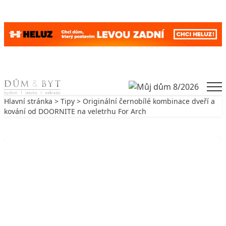
Skip to content
Men
Hlavní stránka
>
Tipy
> Originální černobílé kombinace dveří a
kování od DOORNITE na veletrhu For Arch
Zpět na Tipy
TIPY
Originální černobílé kombinace
dveří a kování od DOORNITE na
veletrhu For Arch