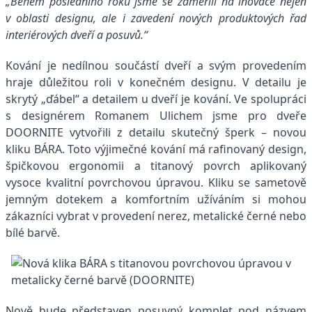
„Během posledního roku jsme se zaměřili na inovace nejen
v oblasti designu, ale i zavedení nových produktových řad
interiérových dveří a posuvů.“
Kování je nedílnou součástí dveří a svým provedením
hraje důležitou roli v konečném designu. V detailu je
skrytý „ďábel“ a detailem u dveří je kování. Ve spolupráci
s designérem Romanem Ulichem jsme pro dveře
DOORNITE vytvořili z detailu skutečný šperk – novou
kliku BÁRA. Toto výjimečné kování má rafinovaný design,
špičkovou ergonomii a titanový povrch aplikovaný
vysoce kvalitní povrchovou úpravou. Kliku se sametově
jemným dotekem a komfortním užíváním si mohou
zákazníci vybrat v provedení nerez, metalické černé nebo
bílé barvě.
Nově bude představen posuvný komplet pod názvem