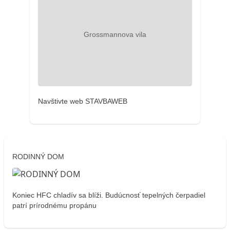
Navštivte web STAVBAWEB
RODINNÝ DOM
Koniec HFC chladív sa blíži. Budúcnosť tepelných čerpadiel
patrí prírodnému propánu