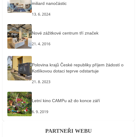
miliard nanočástic
13. 6. 2024
Nové zážitkové centrum tří značek
21. 4. 2016
Polovina krajů České republiky příjem žádostí o
Kotlíkovou dotaci teprve odstartuje
21. 8. 2023
Letní kino CAMPu až do konce září
6. 9. 2019
PARTNEŘI WEBU