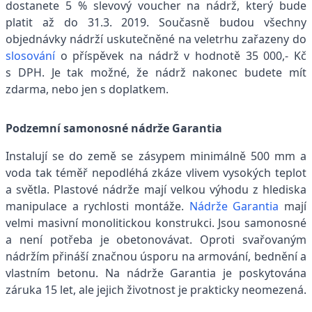
dostanete 5 % slevový voucher na nádrž, který bude
platit až do 31.3. 2019. Současně budou všechny
objednávky nádrží uskutečněné na veletrhu zařazeny do
slosování
o příspěvek na nádrž v hodnotě 35 000,- Kč
s DPH. Je tak možné, že nádrž nakonec budete mít
zdarma, nebo jen s doplatkem.
Podzemní samonosné nádrže Garantia
Instalují se do země se zásypem minimálně 500 mm a
voda tak téměř nepodléhá zkáze vlivem vysokých teplot
a světla. Plastové nádrže mají velkou výhodu z hlediska
manipulace a rychlosti montáže.
Nádrže Garantia
mají
velmi masivní monolitickou konstrukci. Jsou samonosné
a není potřeba je obetonovávat. Oproti svařovaným
nádržím přináší značnou úsporu na armování, bednění a
vlastním betonu. Na nádrže Garantia je poskytována
záruka 15 let, ale jejich životnost je prakticky neomezená.