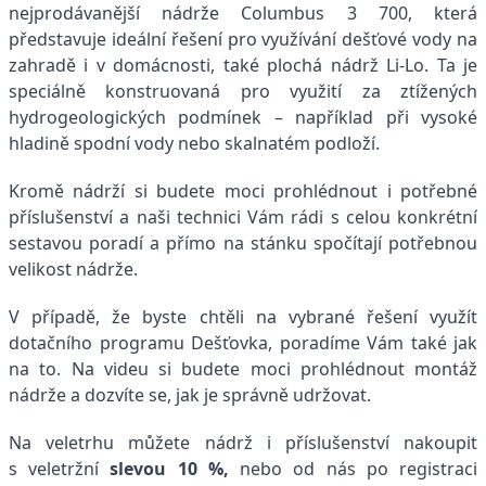
nejprodávanější nádrže Columbus 3 700, která
představuje ideální řešení pro využívání dešťové vody na
zahradě i v domácnosti, také plochá nádrž Li-Lo. Ta je
speciálně konstruovaná pro využití za ztížených
hydrogeologických podmínek – například při vysoké
hladině spodní vody nebo skalnatém podloží.
Kromě nádrží si budete moci prohlédnout i potřebné
příslušenství a naši technici Vám rádi s celou konkrétní
sestavou poradí a přímo na stánku spočítají potřebnou
velikost nádrže.
V případě, že byste chtěli na vybrané řešení využít
dotačního programu Dešťovka, poradíme Vám také jak
na to. Na videu si budete moci prohlédnout montáž
nádrže a dozvíte se, jak je správně udržovat.
Na veletrhu můžete nádrž i příslušenství nakoupit
s veletržní
slevou 10 %,
nebo od nás po registraci