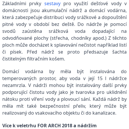
Základními prvky
sestavy
pro využití dešťové vody v
domácnosti jsou akumulační nádrž a domácí vodárna,
která zabezpečuje distribuci vody srážkové a dopouštění
pitné vody v období bez deště. Do nádrže je pomocí
svodů zaústěna srážková voda dopadající na
odvodňované plochy (střecha, chodníky apod.) Z těchto
ploch může docházet k splavování nečistot například listí
či písek. Před nádrž se proto předsazuje šachta
čistitelným filtračním košem.
Domácí vodárna by měla být instalována do
temperovaných prostor, aby voda v její 15 l nádržce
nezamrzla. V nádrži mohou být instalovány další prvky
podporující čistotu vody jako je tvarovka pro uklidnění
nátoku proti víření vody a plovoucí sání. Každá nádrž by
měla mít také bezpečnostní přeliv, který může být
realizovaný do vsakovacího objektu či do kanalizace.
Více k veletrhu FOR ARCH 2018 a nádržím