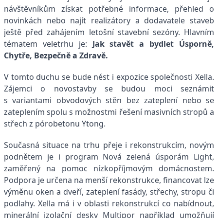
návštěvníkům získat potřebné informace, přehled o
novinkách nebo najít realizátory a dodavatele staveb
ještě před zahájením letošní stavební sezóny. Hlavním
tématem veletrhu je:
Jak stavět a bydlet Úsporně,
Chytře, Bezpečně a Zdravě.
V tomto duchu se bude nést i expozice společnosti Xella.
Zájemci o novostavby se budou moci seznámit
s variantami obvodových stěn bez zateplení nebo se
zateplením spolu s možnostmi řešení masivních stropů a
střech z pórobetonu Ytong.
Současná situace na trhu přeje i rekonstrukcím, novým
podnětem je i program Nová zelená úsporám Light,
zaměřený na pomoc nízkopříjmovým domácnostem.
Podpora je určena na menší rekonstrukce, financovat lze
výměnu oken a dveří, zateplení fasády, střechy, stropu či
podlahy. Xella má i v oblasti rekonstrukcí co nabídnout,
minerální izolační desky Multipor například umožňují