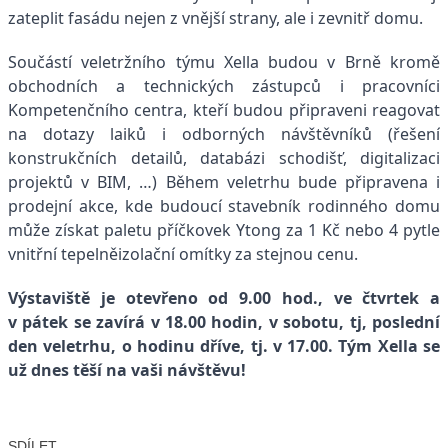
zateplit fasádu nejen z vnější strany, ale i zevnitř domu.
Součástí veletržního týmu Xella budou v Brně kromě
obchodních a technických zástupců i pracovníci
Kompetenčního centra, kteří budou připraveni reagovat
na dotazy laiků i odborných návštěvníků (řešení
konstrukčních detailů, databázi schodišť, digitalizaci
projektů v BIM, …) Během veletrhu bude připravena i
prodejní akce, kde budoucí stavebník rodinného domu
může získat paletu příčkovek Ytong za 1 Kč nebo 4 pytle
vnitřní tepelněizolační omítky za stejnou cenu.
Výstaviště je otevřeno od 9.00 hod., ve čtvrtek a
v pátek se zavírá v 18.00 hodin, v sobotu, tj, poslední
den veletrhu, o hodinu dříve, tj. v 17.00. Tým Xella se
už dnes těší na vaši návštěvu!
SDÍLET