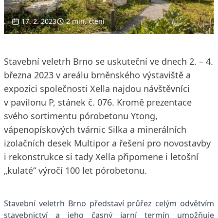
17. 2. 2023
2 min. čtení
Stavební veletrh Brno se uskuteční ve dnech 2. – 4.
března 2023 v areálu brněnského výstaviště a
expozici společnosti Xella najdou návštěvníci
v pavilonu P, stánek č. 076. Kromě prezentace
svého sortimentu pórobetonu Ytong,
vápenopískových tvárnic Silka a minerálních
izolačních desek Multipor a řešení pro novostavby
i rekonstrukce si tady Xella připomene i letošní
„kulaté“ výročí 100 let pórobetonu.
Stavební veletrh Brno představí průřez celým odvětvím
stavebnictví a jeho časný jarní termín umožňuje