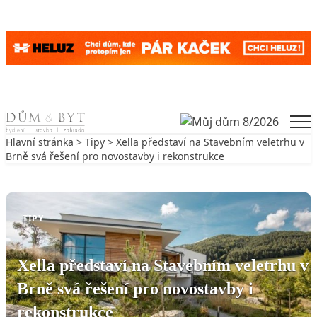
Skip to content
Men
Hlavní stránka
>
Tipy
> Xella představí na Stavebním veletrhu v
Brně svá řešení pro novostavby i rekonstrukce
Zpět na Tipy
TIPY
Xella představí na Stavebním veletrhu v
Brně svá řešení pro novostavby i
rekonstrukce