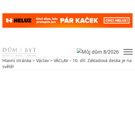
Skip to content
Men
Hlavní stránka
>
Václav
> VÁCLAV – 10. díl: Základová deska je na
světě!
Zpět na Václav
VÁCLAV
VÁCLAV – 10. díl: Základová deska
je na světě!
25. 7. 2006
2 min. čtení