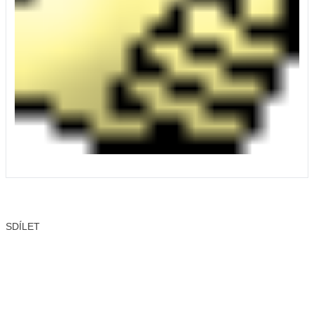
SDÍLET
Facebook
X
LinkedIn
Email