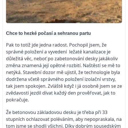
Chce to hezké počasí a sehranou partu
Pak to totiž jde jedna radost. Pochopil jsem, že
správné položení a vyvedení ležaté kanalizace je
důležitá věc, neboť po zabetonování desky jakákoliv
změna znamená její opětné rozbití. Naštěstí se mě to
netýká. Stavební dozor mě ujistil, že technologie byla
dodržena včetě správného položení izolační vrstvy,
tak jsem spokojen. Zvláště když i já osobně jsem se ze
zvědavosti jezdil dívat každý den prověřovat, jak to
pokračuje.
Že betonovou základovou desku je třeba při 33
stupních ochlazovat poléváním, aby nepopraskala, na
tom jsme se shodli všichni. Díky dobrým sousedským