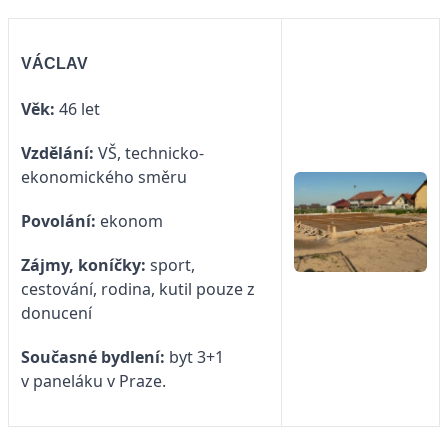
VÁCLAV
Věk:
46 let
Vzdělání:
VŠ, technicko-
ekonomického směru
Povolání:
ekonom
Zájmy, koníčky:
sport,
cestování, rodina, kutil pouze z
donucení
Současné bydlení:
byt 3+1
v paneláku v Praze.