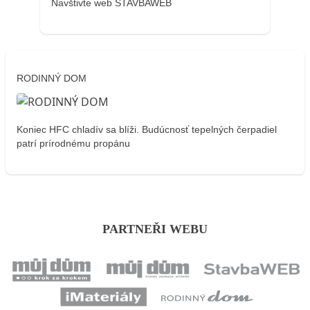
Navštivte web STAVBAWEB
RODINNÝ DOM
Koniec HFC chladív sa blíži. Budúcnosť tepelných čerpadiel
patrí prírodnému propánu
PARTNEŘI WEBU