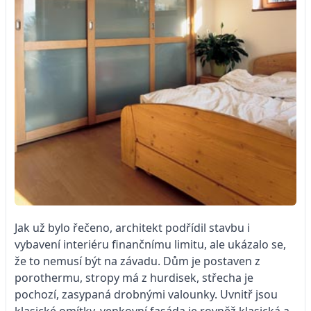
Jak už bylo řečeno, architekt podřídil stavbu i
vybavení interiéru finančnímu limitu, ale ukázalo se,
že to nemusí být na závadu. Dům je postaven z
porothermu, stropy má z hurdisek, střecha je
pochozí, zasypaná drobnými valounky. Uvnitř jsou
klasické omítky, venkovní fasáda je rovněž klasická a