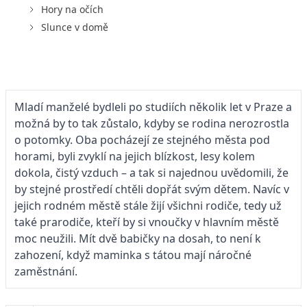
Hory na očích
Slunce v domě
Mladí manželé bydleli po studiích několik let v Praze a
možná by to tak zůstalo, kdyby se rodina nerozrostla
o potomky. Oba pocházejí ze stejného města pod
horami, byli zvyklí na jejich blízkost, lesy kolem
dokola, čistý vzduch – a tak si najednou uvědomili, že
by stejné prostředí chtěli dopřát svým dětem. Navíc v
jejich rodném městě stále žijí všichni rodiče, tedy už
také prarodiče, kteří by si vnoučky v hlavním městě
moc neužili. Mít dvě babičky na dosah, to není k
zahození, když maminka s tátou mají náročné
zaměstnání.