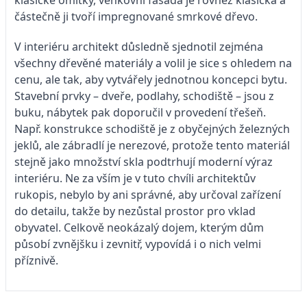
částečně ji tvoří impregnované smrkové dřevo.
V interiéru architekt důsledně sjednotil zejména
všechny dřevěné materiály a volil je sice s ohledem na
cenu, ale tak, aby vytvářely jednotnou koncepci bytu.
Stavební prvky – dveře, podlahy, schodiště – jsou z
buku, nábytek pak doporučil v provedení třešeň.
Např. konstrukce schodiště je z obyčejných železných
jeklů, ale zábradlí je nerezové, protože tento materiál
stejně jako množství skla podtrhují moderní výraz
interiéru. Ne za vším je v tuto chvíli architektův
rukopis, nebylo by ani správné, aby určoval zařízení
do detailu, takže by nezůstal prostor pro vklad
obyvatel. Celkově neokázalý dojem, kterým dům
působí zvnějšku i zevnitř, vypovídá i o nich velmi
příznivě.