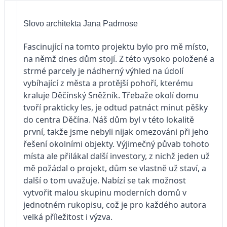
Slovo architekta Jana Padrnose
Fascinující na tomto projektu bylo pro mě místo,
na němž dnes dům stojí. Z této vysoko položené a
strmé parcely je nádherný výhled na údolí
vybíhající z města a protější pohoří, kterému
kraluje Děčínský Sněžník. Třebaže okolí domu
tvoří prakticky les, je odtud patnáct minut pěšky
do centra Děčína. Náš dům byl v této lokalitě
první, takže jsme nebyli nijak omezováni při jeho
řešení okolními objekty. Výjimečný půvab tohoto
místa ale přilákal další investory, z nichž jeden už
mě požádal o projekt, dům se vlastně už staví, a
další o tom uvažuje. Nabízí se tak možnost
vytvořit malou skupinu moderních domů v
jednotném rukopisu, což je pro každého autora
velká příležitost i výzva.