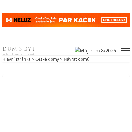
Skip to content
Men
Hlavní stránka
>
České domy
> Návrat domů
Zpět na České domy
ČESKÉ DOMY
Návrat domů
25. 7. 2006
6 min. čtení