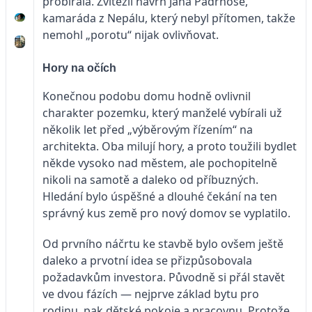
probírala. Zvítězil návrh Jana Padrnose,
kamaráda z Nepálu, který nebyl přítomen, takže
nemohl „porotu“ nijak ovlivňovat.
Hory na očích
Konečnou podobu domu hodně ovlivnil
charakter pozemku, který manželé vybírali už
několik let před „výběrovým řízením“ na
architekta. Oba milují hory, a proto toužili bydlet
někde vysoko nad městem, ale pochopitelně
nikoli na samotě a daleko od příbuzných.
Hledání bylo úspěšné a dlouhé čekání na ten
správný kus země pro nový domov se vyplatilo.
Od prvního náčrtu ke stavbě bylo ovšem ještě
daleko a prvotní idea se přizpůsobovala
požadavkům investora. Původně si přál stavět
ve dvou fázích — nejprve základ bytu pro
rodinu, pak dětské pokoje a pracovnu. Protože