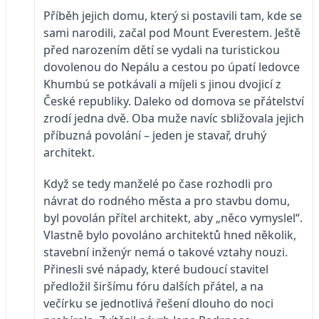
Příběh jejich domu, který si postavili tam, kde se
sami narodili, začal pod Mount Everestem. Ještě
před narozením dětí se vydali na turistickou
dovolenou do Nepálu a cestou po úpatí ledovce
Khumbú se potkávali a míjeli s jinou dvojicí z
České republiky. Daleko od domova se přátelství
zrodí jedna dvě. Oba muže navíc sbližovala jejich
příbuzná povolání – jeden je stavař, druhý
architekt.
Když se tedy manželé po čase rozhodli pro
návrat do rodného města a pro stavbu domu,
byl povolán přítel architekt, aby „něco vymyslel“.
Vlastně bylo povoláno architektů hned několik,
stavební inženýr nemá o takové vztahy nouzi.
Přinesli své nápady, které budoucí stavitel
předložil širšímu fóru dalších přátel, a na
večírku se jednotlivá řešení dlouho do noci