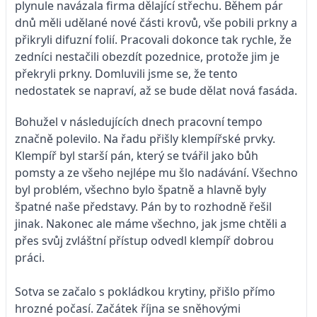
plynule navázala firma dělající střechu. Během pár
dnů měli udělané nové části krovů, vše pobili prkny a
přikryli difuzní folií. Pracovali dokonce tak rychle, že
zedníci nestačili obezdít pozednice, protože jim je
překryli prkny. Domluvili jsme se, že tento
nedostatek se napraví, až se bude dělat nová fasáda.
Bohužel v následujících dnech pracovní tempo
značně polevilo. Na řadu přišly klempířské prvky.
Klempíř byl starší pán, který se tvářil jako bůh
pomsty a ze všeho nejlépe mu šlo nadávání. Všechno
byl problém, všechno bylo špatně a hlavně byly
špatné naše představy. Pán by to rozhodně řešil
jinak. Nakonec ale máme všechno, jak jsme chtěli a
přes svůj zvláštní přístup odvedl klempíř dobrou
práci.
Sotva se začalo s pokládkou krytiny, přišlo přímo
hrozné počasí. Začátek října se sněhovými