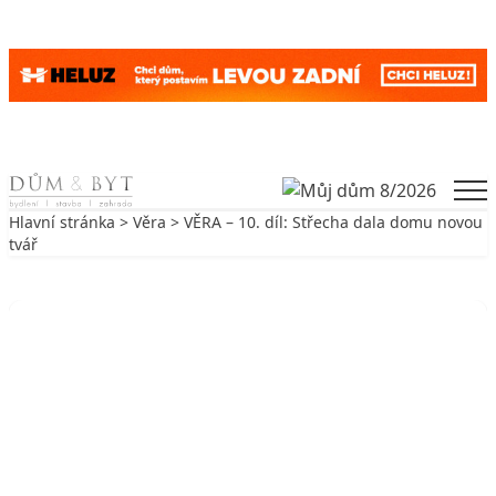
Skip to content
Men
Hlavní stránka
>
Věra
> VĚRA – 10. díl: Střecha dala domu novou
tvář
Zpět na Věra
VĚRA
VĚRA – 10. díl: Střecha dala domu
novou tvář
7. 1. 2010
4 min. čtení