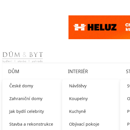
Skip to content
DŮM
INTERIÉR
S
České domy
Návštěvy
S
Zahraniční domy
Koupelny
O
Jak bydlí celebrity
Kuchyně
P
Stavba a rekonstrukce
Obývací pokoje
P