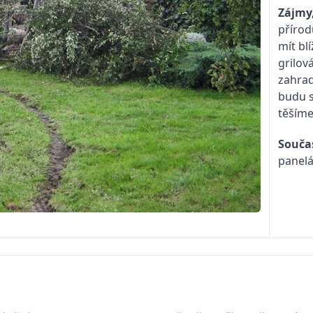
Zájmy,
přírod
mít blí
grilov
zahrad
budu s
těšíme
Souča
panelá