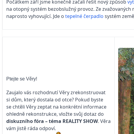
Počátkem září jsme konečně začali řešit nový způsob
vy
na otopný systém bezobslužný provoz. Ze zvažovaných mo
naprosto vyhovující. Jde o
tepelné čerpadlo
systém země
Ptejte se Věry!
Zaujalo vás rozhodnutí Věry zrekonstruovat
si dům, který dostala od otce? Pokud byste
se chtěli Věry zeptat na konkrétní informace
ohledně rekonstrukce, vložte svůj dotaz do
diskuzního fóra – téma
REALITY SHOW
. Věra
vám jistě ráda odpoví.