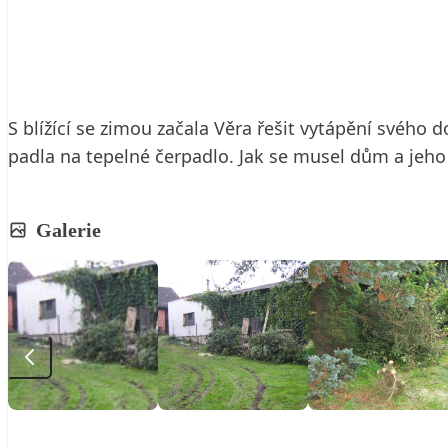
29. 3. 2011
4 min. čtení
S blížící se zimou začala Věra řešit vytápění svého
padla na tepelné čerpadlo. Jak se musel dům a jeho o
Galerie