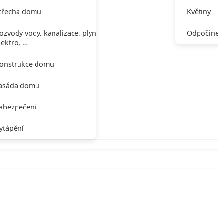
třecha domu
Květiny
ozvody vody, kanalizace, plynu,
Odpočine
lektro, …
onstrukce domu
asáda domu
abezpečení
ytápění