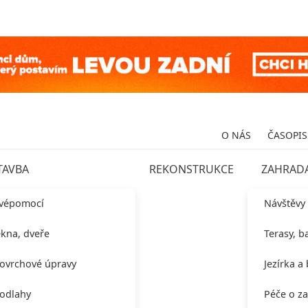
O NÁS
ČASOPIS
TAVBA
REKONSTRUKCE
ZAHRAD
vépomocí
Návštěvy
kna, dveře
Terasy, b
ovrchové úpravy
Jezírka a
odlahy
Péče o z