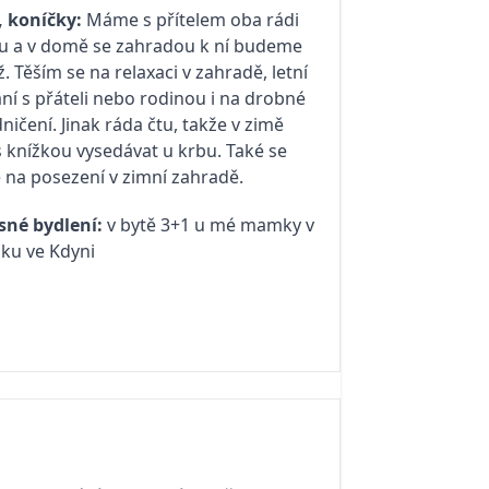
 koníčky:
Máme s přítelem oba rádi
u a v domě se zahradou k ní budeme
ž. Těším se na relaxaci v zahradě, letní
ání s přáteli nebo rodinou i na drobné
ničení. Jinak ráda čtu, takže v zimě
 knížkou vysedávat u krbu. Také se
 na posezení v zimní zahradě.
sné bydlení:
v bytě 3+1 u mé mamky v
ku ve Kdyni