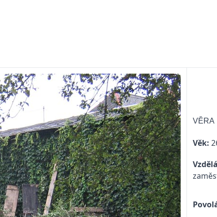
VĚRA
Věk:
26
Vzdělá
zaměst
Povolá