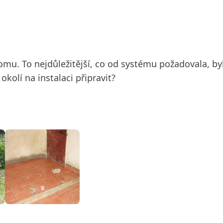
 domu. To nejdůležitější, co od systému požadovala, 
kolí na instalaci připravit?