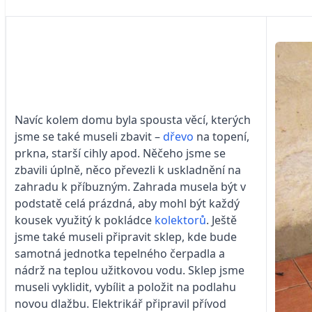
Navíc kolem domu byla spousta věcí, kterých
jsme se také museli zbavit –
dřevo
na topení,
prkna, starší cihly apod. Něčeho jsme se
zbavili úplně, něco převezli k uskladnění na
zahradu k příbuzným. Zahrada musela být v
podstatě celá prázdná, aby mohl být každý
kousek využitý k pokládce
kolektorů
. Ještě
jsme také museli připravit sklep, kde bude
samotná jednotka tepelného čerpadla a
nádrž na teplou užitkovou vodu. Sklep jsme
museli vyklidit, vybílit a položit na podlahu
novou dlažbu. Elektrikář připravil přívod