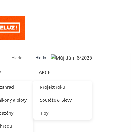
Vyhledávání
A
AKCE
 zahrad
Projekt roku
alkony a ploty
Soutěže & Slevy
 bazény
Tipy
ahradu