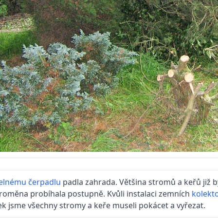
elnému čerpadlu
padla zahrada. Většina stromů a keřů již by
proměna probíhala postupně. Kvůli instalaci zemních
kolekt
ek jsme všechny stromy a keře museli pokácet a vyřezat.