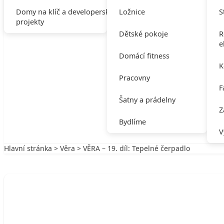
Domy na klíč a developerské
Ložnice
S
projekty
Dětské pokoje
R
e
Domácí fitness
K
Pracovny
F
Šatny a prádelny
Z
Bydlíme
V
Hlavní stránka
>
Věra
> VĚRA – 19. díl: Tepelné čerpadlo
Zpět na Věra
VĚRA
VĚRA – 19. díl: Tepelné čerpadlo