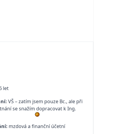
 let
ní:
VŠ – zatím jsem pouze Bc., ale při
nání se snažím dopracovat k Ing.
ní:
mzdová a finanční účetní