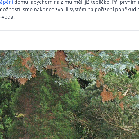
tápění
domu, abychom na zimu měli již teplíčko. Při první
žností jsme nakonec zvolili systém na pořízení poněkud dr
-voda.