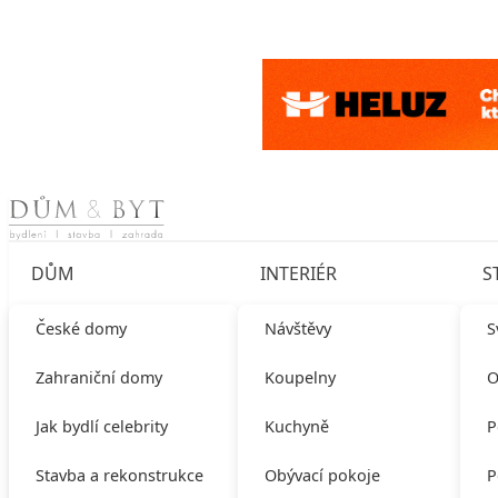
Skip to content
DŮM
INTERIÉR
S
České domy
Návštěvy
S
Zahraniční domy
Koupelny
O
Jak bydlí celebrity
Kuchyně
P
Stavba a rekonstrukce
Obývací pokoje
P