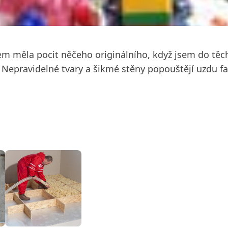
jsem měla pocit něčeho originálního, když jsem do tě
 Nepravidelné tvary a šikmé stěny popouštějí uzdu f