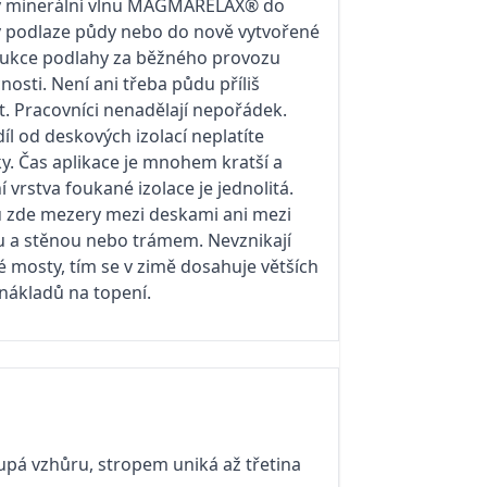
y minerální vlnu MAGMARELAX® do
v podlaze půdy nebo do nově vytvořené
ukce podlahy za běžného provozu
osti. Není ani třeba půdu příliš
et. Pracovníci nenadělají nepořádek.
íl od deskových izolací neplatíte
y. Čas aplikace je mnohem kratší a
í vrstva foukané izolace je jednolitá.
 zde mezery mezi deskami ani mezi
 a stěnou nebo trámem. Nevznikají
é mosty, tím se v zimě dosahuje větších
nákladů na topení.
pá vzhůru, stropem uniká až třetina