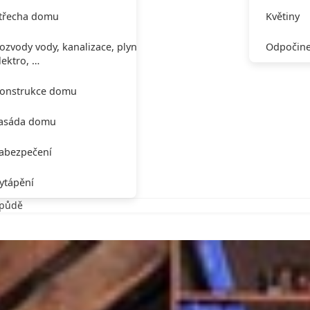
třecha domu
Květiny
ozvody vody, kanalizace, plynu,
Odpočine
lektro, …
onstrukce domu
asáda domu
abezpečení
ytápění
 půdě