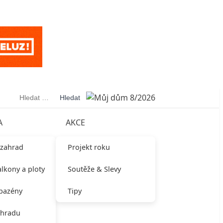
Vyhledávání
A
AKCE
 zahrad
Projekt roku
alkony a ploty
Soutěže & Slevy
 bazény
Tipy
ahradu