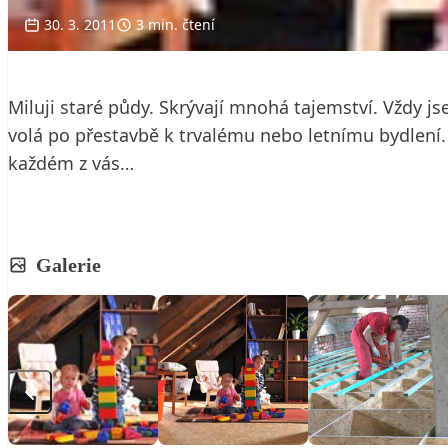
30. 3. 2011
3 min. čtení
Miluji staré půdy. Skrývají mnohá tajemství. Vždy 
volá po přestavbě k trvalému nebo letnímu bydlení.
každém z vás…
Galerie