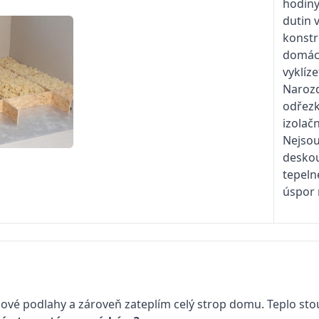
hodin
dutin 
konstr
domácn
vyklíz
Narozd
odřezk
izolačn
Nejsou
deskou
tepeln
úspor 
 podlahy a zároveň zateplím celý strop domu. Teplo stou