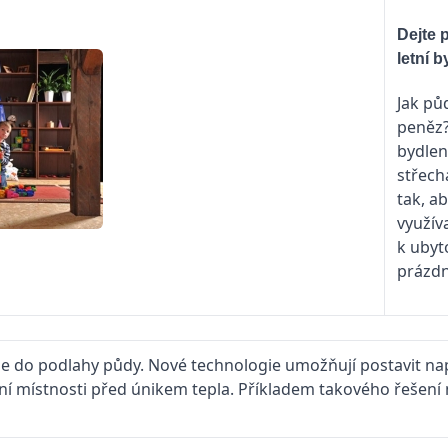
Dejte 
letní b
Jak pů
peněz?
bydlen
střecha
tak, a
využív
k ubyt
prázdn
tuje do podlahy půdy. Nové technologie umožňují postavit na
dní místnosti před únikem tepla. Příkladem takového řešení 