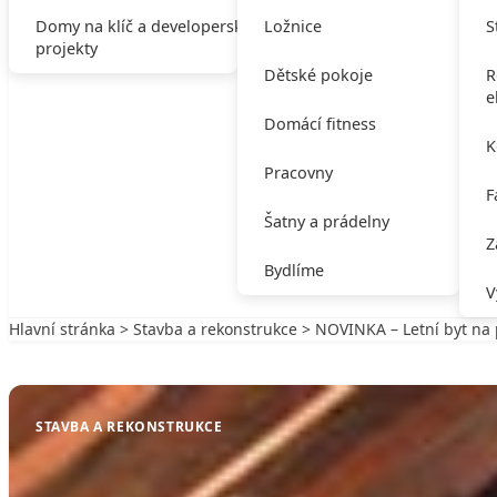
Domy na klíč a developerské
Ložnice
S
projekty
Dětské pokoje
R
e
Domácí fitness
K
Pracovny
F
Šatny a prádelny
Z
Bydlíme
V
Hlavní stránka
>
Stavba a rekonstrukce
> NOVINKA – Letní byt na
Zpět na Stavba a rekonstrukce
STAVBA A REKONSTRUKCE