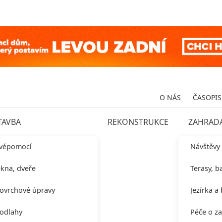
O NÁS
ČASOPIS
TAVBA
REKONSTRUKCE
ZAHRAD
vépomocí
Návštěvy
kna, dveře
Terasy, b
ovrchové úpravy
Jezírka a
odlahy
Péče o z