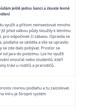
půdám ještě jednu šanci a zkuste levné
ydlení
du využít a přitom neinvestovat mnoho
 Již před válkou půdy sloužily k letnímu
í, pro odpočinek či zábavu. Opravila se
, podlaha se uklidila a vše se upravilo
by se zde dalo pobývat. Prostor se
al od jara do podzimu. Lze ho využít
ování vnoučat nebo studentů, kteří
iny tráví u rodičů a prarodičů.
prosto rovnou podlahu a tu zaizolovat.
na míru je Stropní systém