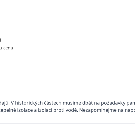
í
ou cenu
ýdajů. V historických částech musíme dbát na požadavky pam
 tepelné izolace a izolací proti vodě. Nezapomínejme na nap