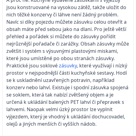
jsou konstruované na vysokou zátěž, takže uložit do
nich těžké konzervy či láhve není žádný problém.
Navíc si díky pojezdu můžete zásuvku celou otevřít a
obsah máte před sebou jako na dlani. Pro ještě větší
přehled a pořádek si můžete do zásuvky pořídit
nejrůznější pořadače či zarážky. Obsah zásuvky může
zvětšit i systém s výsuvnými plastovými miskami,
které jsou umístěné po obou stranách zásuvky.
Praktické jsou soklové
zásuvky
, které využívají i nízký
prostor v nejspodnější části kuchyňské sestavy. Hodí
se k uskladnění uzavřených potravin, například
konzerv nebo lahví. Existuje i spodní zásuvka spojená
se soklem, která tak nabízí zvětšený objem a je
určená k ukládání balených PET lahví či přepravek s
lahvemi. Naopak velmi úzký prostor lze vyplnit
výjezdem, který je vhodný k ukládání dochucovadel,
olejů a jiných menších či vyšších nádob.