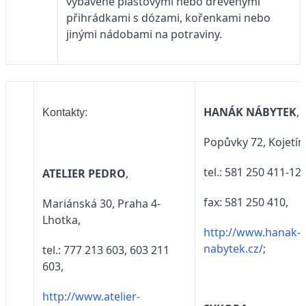
vybavené plastovými nebo dřevěnými
přihrádkami s dózami, kořenkami nebo
jinými nádobami na potraviny.
HANÁK NÁBYTEK
,
Kontakty:
Popůvky 72, Kojetín
tel.: 581 250 411-12,
ATELIER PEDRO
,
fax: 581 250 410,
Mariánská 30, Praha 4-
Lhotka,
http://www.hanak-
nabytek.cz/
;
tel.: 777 213 603, 603 211
603,
http://www.atelier-