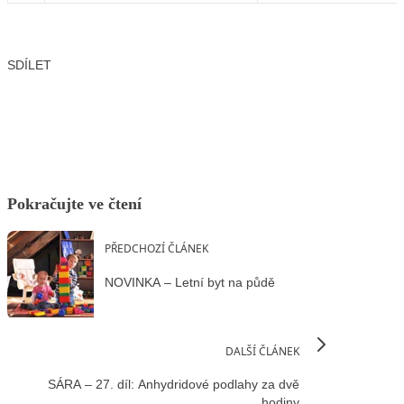
SDÍLET
Facebook
X
LinkedIn
Email
Pokračujte ve čtení
PŘEDCHOZÍ ČLÁNEK
NOVINKA – Letní byt na půdě
DALŠÍ ČLÁNEK
SÁRA – 27. díl: Anhydridové podlahy za dvě
hodiny