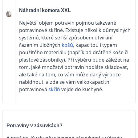
Náhradní komora XXL
Největší objem potravin pojmou takzvané
potravinové skříně. Existuje několik důmyslných
systémů, které se liší způsobem otvírání,
řazením úložných
košů
, kapacitou i typem
použitého materiálu (například drátěné koše či
plastové zásobníky). Při výběru bude záležet na
tom, jaké množství potravin hodláte skladovat,
ale také na tom, co vám může daný výrobce
nabídnout, a zda se vám velkokapacitní
potravinová
skříň
vejde do kuchyně.
Potraviny v zásuvkách?
A proč ne. Kuchyně vybavené zásuvkami s výjezdy