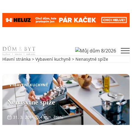
Skip to content
Men
Hlavní stránka
>
Vybavení kuchyně
> Nenasytné spíže
Zpět na Vybavení kuchyně
VYBAVENÍ KUCHYNĚ
Nenasytné spíže
31. 3. 2011
4 min. čtení