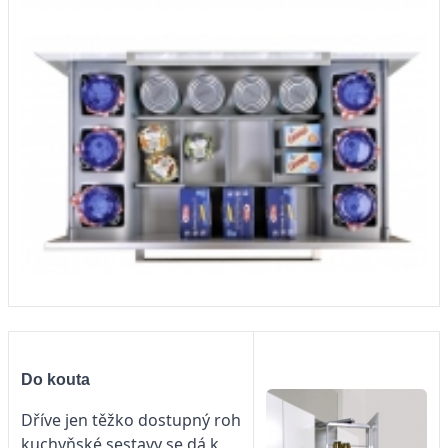
Do kouta
Dříve jen těžko dostupný roh
kuchyňské sestavy se dá k