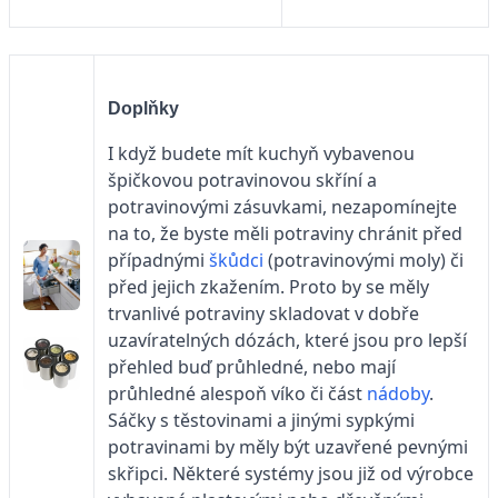
Doplňky
I když budete mít kuchyň vybavenou
špičkovou potravinovou skříní a
potravinovými zásuvkami, nezapomínejte
na to, že byste měli potraviny chránit před
případnými
škůdci
(potravinovými moly) či
před jejich zkažením. Proto by se měly
trvanlivé potraviny skladovat v dobře
uzavíratelných dózách, které jsou pro lepší
přehled buď průhledné, nebo mají
průhledné alespoň víko či část
nádoby
.
Sáčky s těstovinami a jinými sypkými
potravinami by měly být uzavřené pevnými
skřipci. Některé systémy jsou již od výrobce