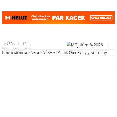
Skip to content
Men
Hlavní stránka
>
Věra
> VĚRA – 14. díl: Omítky byly za tři dny
Zpět na Věra
VĚRA
VĚRA – 14. díl: Omítky byly za tři
dny
15. 5. 2010
2 min. čtení