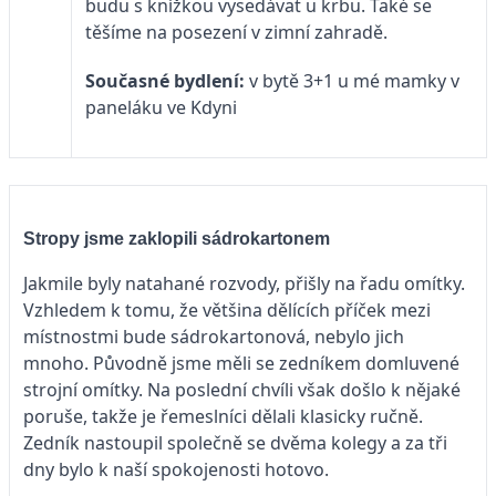
budu s knížkou vysedávat u krbu. Také se
těšíme na posezení v zimní zahradě.
Současné bydlení:
v bytě 3+1 u mé mamky v
paneláku ve Kdyni
Stropy jsme zaklopili sádrokartonem
Jakmile byly natahané rozvody, přišly na řadu omítky.
Vzhledem k tomu, že většina dělících příček mezi
místnostmi bude sádrokartonová, nebylo jich
mnoho. Původně jsme měli se zedníkem domluvené
strojní omítky. Na poslední chvíli však došlo k nějaké
poruše, takže je řemeslníci dělali klasicky ručně.
Zedník nastoupil společně se dvěma kolegy a za tři
dny bylo k naší spokojenosti hotovo.