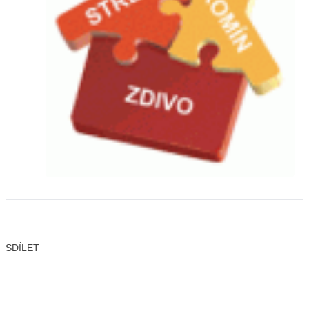
SDÍLET
Facebook
X
LinkedIn
Email