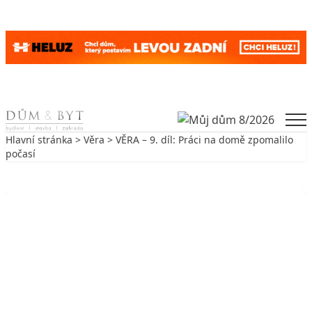
Skip to content
Men
Hlavní stránka
>
Věra
> VĚRA – 9. díl: Práci na domě zpomalilo
počasí
Zpět na Věra
VĚRA
VĚRA – 9. díl: Práci na domě
zpomalilo počasí
12. 12. 2009
3 min. čtení