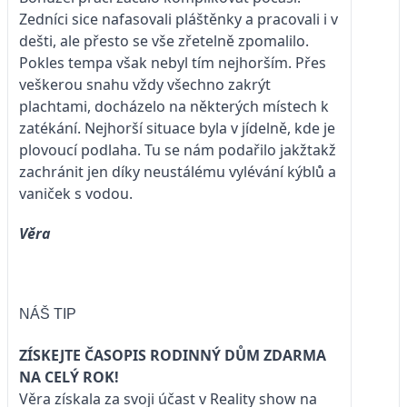
Zedníci sice nafasovali pláštěnky a pracovali i v
dešti, ale přesto se vše zřetelně zpomalilo.
Pokles tempa však nebyl tím nejhorším. Přes
veškerou snahu vždy všechno zakrýt
plachtami, docházelo na některých místech k
zatékání. Nejhorší situace byla v jídelně, kde je
plovoucí podlaha. Tu se nám podařilo jakžtakž
zachránit jen díky neustálému vylévání kýblů a
vaniček s vodou.
Věra
NÁŠ TIP
ZÍSKEJTE ČASOPIS RODINNÝ DŮM ZDARMA
NA CELÝ ROK!
Věra získala za svoji účast v Reality show na