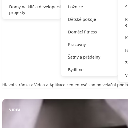
Domy na klíč a developerské
Ložnice
S
projekty
Dětské pokoje
R
e
Domácí fitness
K
Pracovny
F
Šatny a prádelny
Z
Bydlíme
V
Hlavní stránka
>
Videa
> Aplikace cementové samonivelační podl
Zpět na Videa
VIDEA