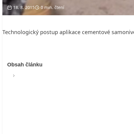
18. 8. 2015
0 min. čtení
Technologický postup aplikace cementové samonive
Obsah článku