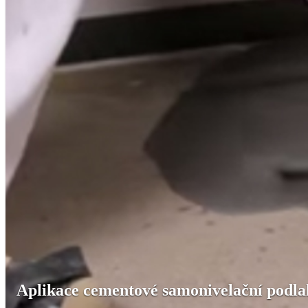
Aplikace cementové samonivelační podl