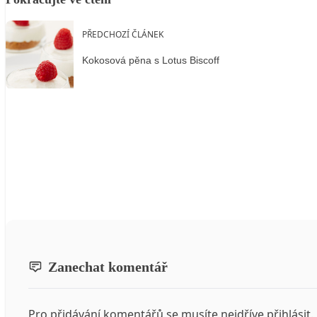
PŘEDCHOZÍ ČLÁNEK
Kokosová pěna s Lotus Biscoff
Zanechat komentář
Pro přidávání komentářů se musíte nejdříve
přihlásit
.