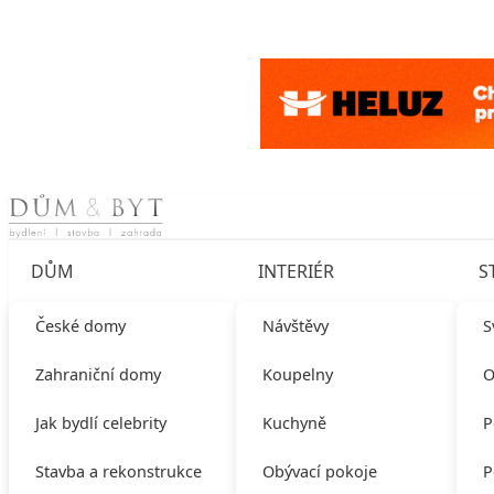
Skip to content
DŮM
INTERIÉR
S
České domy
Návštěvy
S
Zahraniční domy
Koupelny
O
Jak bydlí celebrity
Kuchyně
P
Stavba a rekonstrukce
Obývací pokoje
P