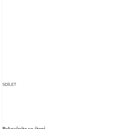
SDÍLET
Facebook
X
LinkedIn
Email
Pokračujte ve čtení