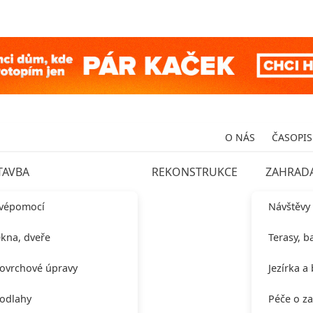
O NÁS
ČASOPIS
TAVBA
REKONSTRUKCE
ZAHRAD
vépomocí
Návštěvy
kna, dveře
Terasy, b
ovrchové úpravy
Jezírka a
odlahy
Péče o z