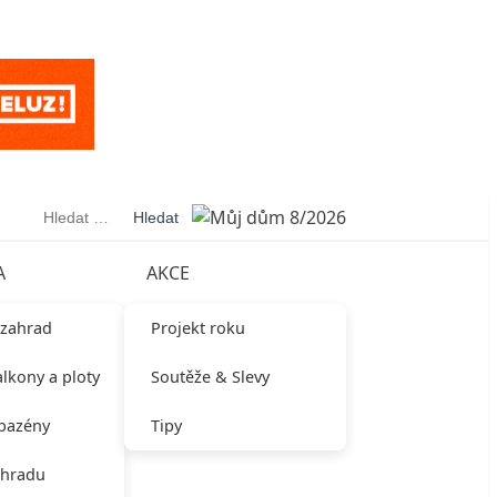
Vyhledávání
A
AKCE
 zahrad
Projekt roku
alkony a ploty
Soutěže & Slevy
 bazény
Tipy
ahradu