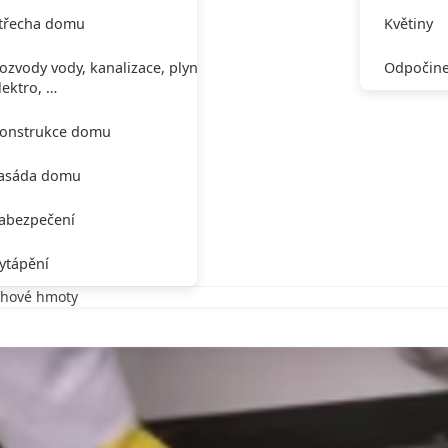
třecha domu
Květiny
ozvody vody, kanalizace, plynu,
Odpočine
lektro, …
onstrukce domu
asáda domu
abezpečení
ytápění
ahové hmoty