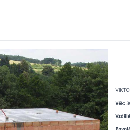
VIKTO
Věk:
3
Vzděl
Povol