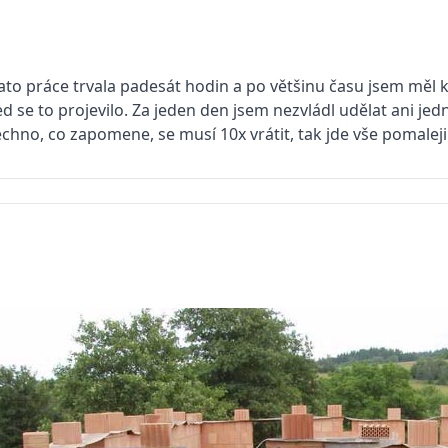
to práce trvala padesát hodin a po většinu času jsem měl k 
d se to projevilo. Za jeden den jsem nezvládl udělat ani je
echno, co zapomene, se musí 10x vrátit, tak jde vše pomaleji