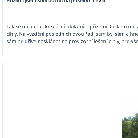
Přízemí jsem stihl dozdít na poslední chvíli
Tak se mi podařilo zdárně dokončit přízemí. Celkem mi ta
cihly. Na vyzdění posledních dvou řad jsem byl sám a hne
sám nejdříve naskládat na provizorní lešení cihly, pro vš