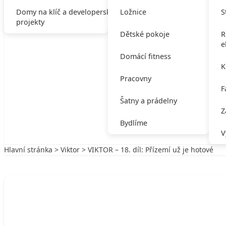
Domy na klíč a developerské
Ložnice
S
projekty
Dětské pokoje
R
e
Domácí fitness
K
Pracovny
F
Šatny a prádelny
Z
Bydlíme
V
Hlavní stránka
>
Viktor
> VIKTOR – 18. díl: Přízemí už je hotové
Zpět na Viktor
VIKTOR
VIKTOR – 18. díl: Přízemí už je hotové