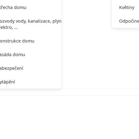
třecha domu
Květiny
ozvody vody, kanalizace, plynu,
Odpočine
lektro, …
onstrukce domu
asáda domu
abezpečení
ytápění