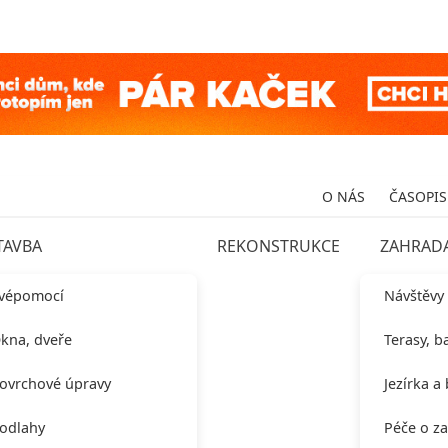
O NÁS
ČASOPIS
TAVBA
REKONSTRUKCE
ZAHRAD
vépomocí
Návštěvy
kna, dveře
Terasy, b
ovrchové úpravy
Jezírka a
odlahy
Péče o z