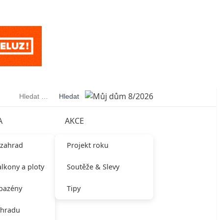
Vyhledávání
A
AKCE
 zahrad
Projekt roku
alkony a ploty
Soutěže & Slevy
 bazény
Tipy
ahradu