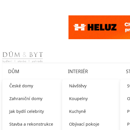
Skip to content
DŮM
INTERIÉR
S
České domy
Návštěvy
S
Zahraniční domy
Koupelny
O
Jak bydlí celebrity
Kuchyně
P
Stavba a rekonstrukce
Obývací pokoje
P