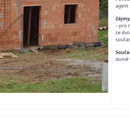
agent
Zájmy
– pro 
ze dvo
součas
Souča
domě v