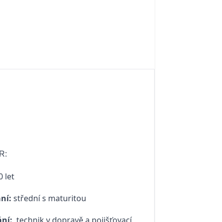
R:
0 let
ání:
střední s maturitou
ání:
technik v dopravě a pojišťovací