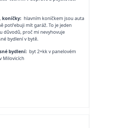
, koníčky:
hlavním koníčkem jsou auta
ně potřebuji mít garáž. To je jeden
u důvodů, proč mi nevyhovuje
né bydlení v bytě.
sné bydlení:
byt 2+kk v panelovém
 Milovicích