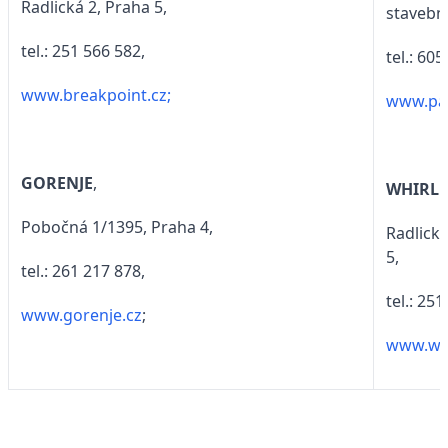
Radlická 2, Praha 5,
stavební
tel.: 251 566 582,
tel.: 605
www.breakpoint.cz;
www.pal
GORENJE
,
WHIRL
Pobočná 1/1395, Praha 4,
Radlická
5,
tel.: 261 217 878,
tel.: 25
www.gorenje.cz
;
www.whi