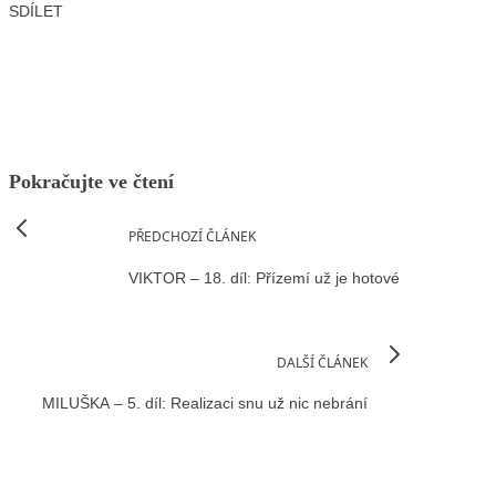
SDÍLET
Facebook
X
LinkedIn
Email
Pokračujte ve čtení
PŘEDCHOZÍ ČLÁNEK
VIKTOR – 18. díl: Přízemí už je hotové
DALŠÍ ČLÁNEK
MILUŠKA – 5. díl: Realizaci snu už nic nebrání