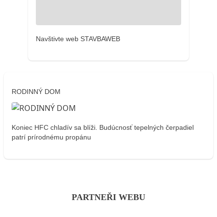
Navštivte web STAVBAWEB
RODINNÝ DOM
Koniec HFC chladív sa blíži. Budúcnosť tepelných čerpadiel
patrí prírodnému propánu
PARTNEŘI WEBU