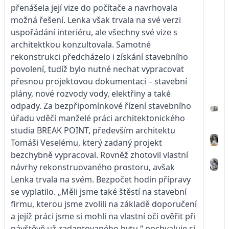
přenášela její vize do počítače a navrhovala
možná řešení. Lenka však trvala na své verzi
uspořádání interiéru, ale všechny své vize s
architektkou konzultovala. Samotné
rekonstrukci předcházelo i získání stavebního
povolení, tudíž bylo nutné nechat vypracovat
přesnou projektovou dokumentaci – stavební
plány, nové rozvody vody, elektřiny a také
odpady. Za bezpřipomínkové řízení stavebního
úřadu vděčí manželé práci architektonického
studia BREAK POINT, především architektu
Tomáši Veselému, který zadaný projekt
bezchybně vypracoval. Rovněž zhotovil vlastní
návrhy rekonstruovaného prostoru, avšak
Lenka trvala na svém. Bezpočet hodin přípravy
se vyplatilo. „Měli jsme také štěstí na stavební
firmu, kterou jsme zvolili na základě doporučení
a jejíž práci jsme si mohli na vlastní oči ověřit při
návštěvě už zadaptovaného bytu,“ pochvaluje si