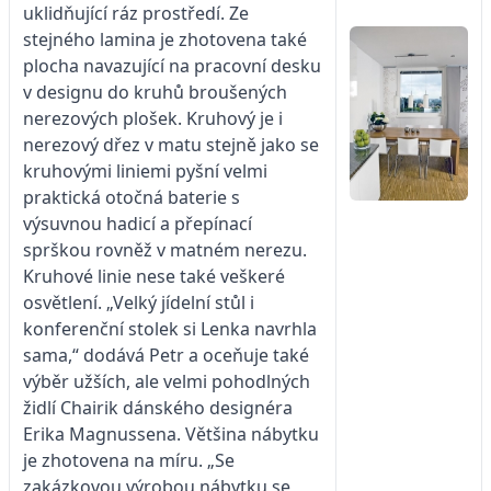
uklidňující ráz prostředí. Ze
stejného lamina je zhotovena také
plocha navazující na pracovní desku
v designu do kruhů broušených
nerezových plošek. Kruhový je i
nerezový dřez v matu stejně jako se
kruhovými liniemi pyšní velmi
praktická otočná baterie s
výsuvnou hadicí a přepínací
sprškou rovněž v matném nerezu.
Kruhové linie nese také veškeré
osvětlení. „Velký jídelní stůl i
konferenční stolek si Lenka navrhla
sama,“ dodává Petr a oceňuje také
výběr užších, ale velmi pohodlných
židlí Chairik dánského designéra
Erika Magnussena. Většina nábytku
je zhotovena na míru. „Se
zakázkovou výrobou nábytku se