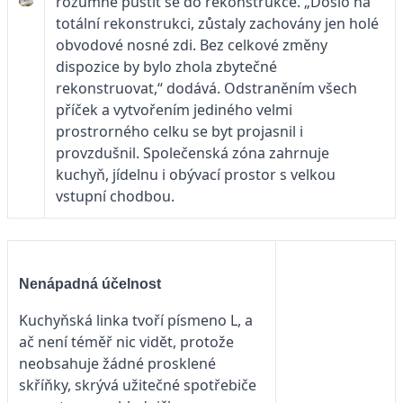
rozumné pustit se do rekonstrukce. „Došlo na
totální rekonstrukci, zůstaly zachovány jen holé
obvodové nosné zdi. Bez celkové změny
dispozice by bylo zhola zbytečné
rekonstruovat,“ dodává. Odstraněním všech
příček a vytvořením jediného velmi
prostrorného celku se byt projasnil i
provzdušnil. Společenská zóna zahrnuje
kuchyň, jídelnu i obývací prostor s velkou
vstupní chodbou.
Nenápadná účelnost
Kuchyňská linka tvoří písmeno L, a
ač není téměř nic vidět, protože
neobsahuje žádné prosklené
skříňky, skrývá užitečné spotřebiče