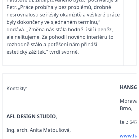
Petr. „Práce probíhaly bez problémů, drobné
nesrovnalosti se řešily okamžitě a veškeré práce
byly dokončeny ve sjednaném termínu,“
dodává. „Změna nás stála hodně úsilí i peněz,
ale nelitujeme. Za pohodlí nového interiéru to
rozhodně stálo a potěšení nám přináší i
estetický zážitek,“ tvrdí svorně.
HANSG
Kontakty:
Moravan
Brno,
AFL DESIGN STUDIO
,
tel.: 547
Ing. arch. Anita Matoušová,
www.ha