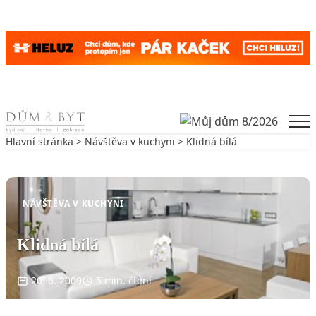
Skip to content
Men
Hlavní stránka
>
Návštěva v kuchyni
> Klidná bílá
Zpět na Návštěva v kuchyni
NÁVŠTĚVA V KUCHYNI
Klidná bílá
20. 6. 2009
5 min. čtení