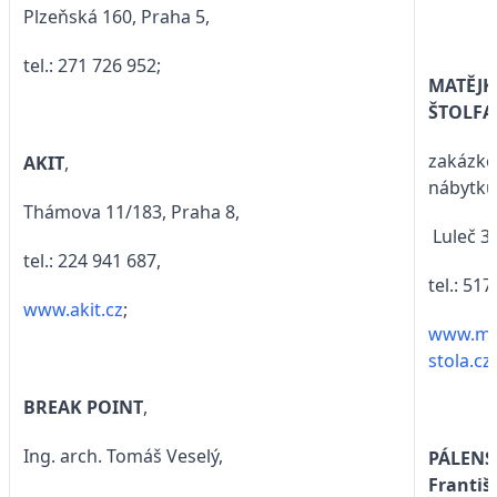
Plzeňská 160, Praha 5,
tel.: 271 726 952;
MATĚJK
ŠTOLFA
zakázko
AKIT
,
nábytku
Thámova 11/183, Praha 8,
Luleč 3
tel.: 224 941 687,
tel.: 517
www.akit.cz
;
www.ma
stola.cz;
BREAK POINT
,
Ing. arch. Tomáš Veselý,
PÁLENS
Františ