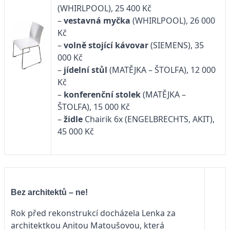
(WHIRLPOOL), 25 400 Kč
–
vestavná myčka
(WHIRLPOOL), 26 000
Kč
–
volně stojící kávovar
(SIEMENS), 35
000 Kč
–
jídelní stůl
(MATĚJKA – ŠTOLFA), 12 000
Kč
–
konferenční stolek
(MATĚJKA –
ŠTOLFA), 15 000 Kč
–
židle
Chairik 6x (ENGELBRECHTS, AKIT),
45 000 Kč
Bez architektů – ne!
Rok před rekonstrukcí docházela Lenka za
architektkou Anitou Matoušovou, která