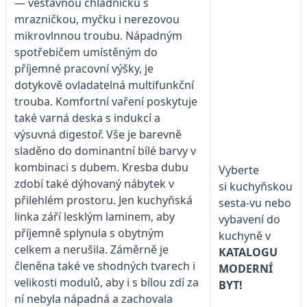
— vestavnou chladničku s
mrazničkou, myčku i nerezovou
mikrovlnnou troubu. Nápadným
spotřebičem umístěným do
příjemné pracovní výšky, je
dotykově ovladatelná multifunkční
trouba. Komfortní vaření poskytuje
také varná deska s indukcí a
výsuvná digestoř. Vše je barevně
sladěno do dominantní bílé barvy v
kombinaci s dubem. Kresba dubu
Vyberte
zdobí také dýhovaný nábytek v
si kuchyňskou
přilehlém prostoru. Jen kuchyňská
sesta-vu nebo
linka září lesklým laminem, aby
vybavení do
příjemně splynula s obytným
kuchyně v
celkem a nerušila. Záměrně je
KATALOGU
členěna také ve shodných tvarech i
MODERNÍ
velikosti modulů, aby i s bílou zdí za
BYT!
ní nebyla nápadná a zachovala