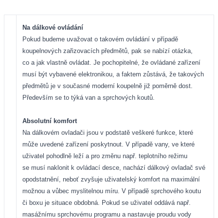
Na dálkové ovládání
Pokud budeme uvažovat o takovém ovládání v případě
koupelnových zařizovacích předmětů, pak se nabízí otázka,
co a jak vlastně ovládat. Je pochopitelné, že ovládané zařízení
musí být vybavené elektronikou, a faktem zůstává, že takových
předmětů je v současné moderní koupelně již poměrně dost.
Především se to týká van a sprchových koutů.
Absolutní komfort
Na dálkovém ovladači jsou v podstatě veškeré funkce, které
může uvedené zařízení poskytnout. V případě vany, ve které
uživatel pohodlně leží a pro změnu např. teplotního režimu
se musí naklonit k ovládací desce, nachází dálkový ovladač své
opodstatnění, neboť zvyšuje uživatelský komfort na maximální
možnou a vůbec myslitelnou míru. V případě sprchového koutu
či boxu je situace obdobná. Pokud se uživatel oddává např.
masážnímu sprchovému programu a nastavuje proudu vody