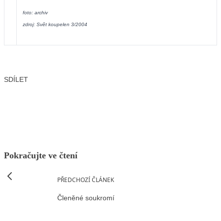
foto: archiv
zdroj: Svět koupelen 3/2004
SDÍLET
Facebook
X
LinkedIn
Email
Pokračujte ve čtení
PŘEDCHOZÍ ČLÁNEK
Členěné soukromí