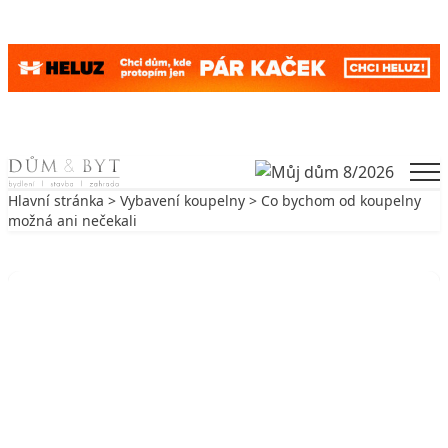
Skip to content
Men
Hlavní stránka
>
Vybavení koupelny
> Co bychom od koupelny
možná ani nečekali
Zpět na Vybavení koupelny
VYBAVENÍ KOUPELNY
Co bychom od koupelny možná ani
nečekali
5. 7. 2005
5 min. čtení