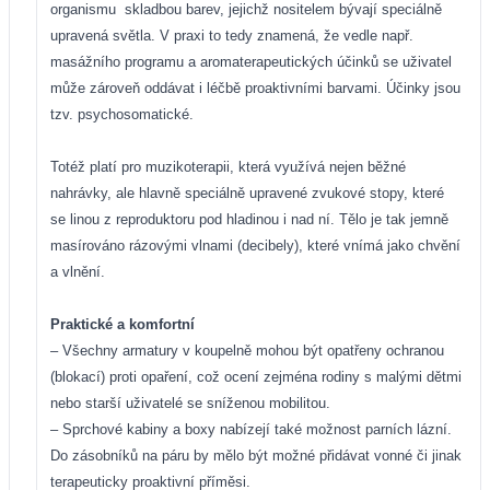
organismu
skladbou barev, jejichž nositelem bývají speciálně
upravená světla. V praxi to tedy znamená, že vedle např.
masážního programu a aromaterapeutických účinků se uživatel
může zároveň oddávat i léčbě proaktivními barvami. Účinky jsou
tzv. psychosomatické.
Totéž platí pro muzikoterapii, která využívá nejen běžné
nahrávky, ale hlavně speciálně upravené zvukové stopy, které
se linou z reproduktoru pod hladinou i nad ní. Tělo je tak jemně
masírováno rázovými vlnami (decibely), které vnímá jako chvění
a vlnění.
Praktické a komfortní
– Všechny armatury v koupelně mohou být opatřeny ochranou
(blokací) proti opaření, což ocení zejména rodiny s malými dětmi
nebo starší uživatelé se sníženou mobilitou.
– Sprchové kabiny a boxy nabízejí také možnost parních lázní.
Do zásobníků na páru by mělo být možné přidávat vonné či jinak
terapeuticky proaktivní příměsi.