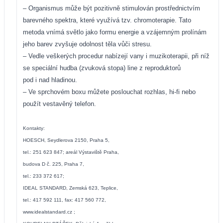
– Organismus může být pozitivně stimulován prostřednictvím
barevného spektra, které využívá tzv. chromoterapie. Tato
metoda vnímá světlo jako formu energie a vzájemným prolínám
jeho barev zvyšuje odolnost těla vůči stresu.
– Vedle veškerých procedur nabízejí vany i muzikoterapii, při níž
se speciální hudba (zvuková stopa) line z reproduktorů
pod i nad hladinou.
– Ve sprchovém boxu můžete poslouchat rozhlas, hi-fi nebo
použít
vestavěný telefon.
Kontakty:
HOESCH, Seydlerova 2150, Praha 5,
tel.: 251 623 847; areál Výstaviště Praha,
budova D č. 225, Praha 7,
tel.: 233 372 617;
IDEAL STANDARD, Zemská 623, Teplice,
tel.: 417 592 111, fax: 417 560 772,
www.idealstandard.cz
;