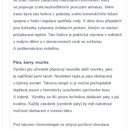
se snaží oslovit zákazníka maximálním komfortem, který
se projevuje zcela bezkonfliktním provozem armatury. Velmi
často bývá tato funkce z podstaty svého konstrukčního řešení
spojena s funkcí regulace spotřeby vody. V obou dvou případech
jsou kohoutky vybaveny ovládacím prvkem, kterým se nastaví
požadovaná teplota. Tato funkce je praktická zejména v rodinách
s malými dětmi a v domácnostech osob se sníženou
či problematickou mobilitou.
Pára, barvy, muzika
Výrobci pro uživatele připravují neustále další novinky, jako
je například parní lázeň. Nositelem tepla je pára obohacená
o bylinný extrakt. Takovou terapii si je možné pochopitelně
dopřávat pouze v hermeticky uzavřeném sprchovém boxu
či kabině.
Výrobky se liší pouze technikou dodávání páry a její
kvalitou. Každý zásobník (výrobník páry) by měl nabídnout
možnost obohacení o vonnou látku.
Pod názvem chromoterapie se skrývá pozitivní stimulace