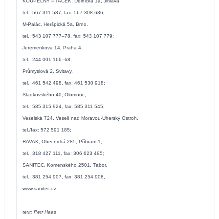
KOUPELNY PTÁČEK, Dělnická 1a, Jihlava,
tel.: 567 311 587, fax: 567 308 636;
M-Palác, Heršpická 5a, Brno,
tel.: 543 107 777–78, fax: 543 107 779;
Jeremenkova 14, Praha 4,
tel.: 244 001 166–68;
Průmyslová 2, Svitavy,
tel.: 461 542 498, fax: 461 530 918;
Sladkovského 40, Olomouc,
tel.: 585 315 924, fax: 585 311 545;
Veselská 724, Veselí nad Moravou-Uherský Ostroh,
tel./fax: 572 591 185;
RAVAK, Obecnická 285, Příbram 1,
tel.: 318 427 111, fax: 306 623 495;
SANITEC, Komenského 2501, Tábor,
tel.: 381 254 907, fax: 381 254 908,
www.sanitec.cz
text: Petr Haas