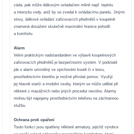
záda, pak může dálkovým ovladačem měnit např. teplotu
a intenzitu vody, aniž by se zvedal k ovládacímu panelu. Jinými
slovy, dálkové ovládání zařizovacích předmětů v koupelně
znamená dosažení skutečně maximální hranice pohodlí
a komfortu.
Alarm
Velmi praktickým nadstandardem ve výbavě koupelnových
zařizovacích předmětů je bezpečnostní systém. V podstatě
jde o alarm umístěný ve sprchovém koutě či v boxu,
prostřednictvím kterého je možné přivolat pomoc. Využijí
jej hlavně starší a imobilní osoby, kterým se může udělat při
některé z masážních nebo jiných procedur nevolno. Alarmy
mohou být napojeny prostřednictvím telefonu na záchrannou
službu.
Ochrana proti opaření
Touto funkcí jsou opatřeny některé armatury, jejichž výrobce