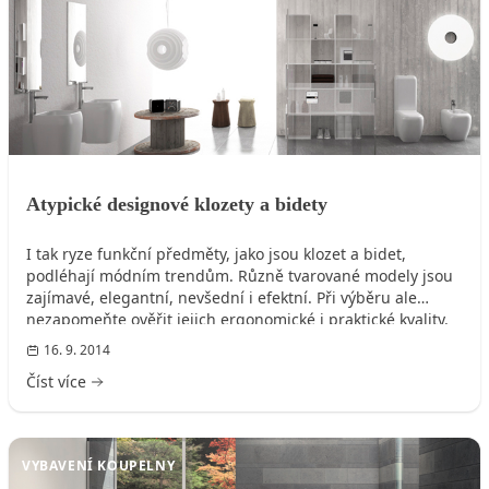
Atypické designové klozety a bidety
I tak ryze funkční předměty, jako jsou klozet a bidet,
podléhají módním trendům. Různě tvarované modely jsou
zajímavé, elegantní, nevšední i efektní. Při výběru ale
nezapomeňte ověřit jejich ergonomické i praktické kvality.
Vyzkoušejte, jak se na nich sedí, a zjistěte, zda nebude
16. 9. 2014
jejich údržba náročná.
Číst více
VYBAVENÍ KOUPELNY