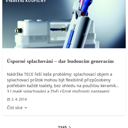
VYBAVENÍ KOUPELNY
Úsporné splachování – dar budoucím generacím
Nádržka TECE řeší Vaše problémy: splachovací objem a
splachovací průtok mohou být flexibilně přizpůsobeny
potřebám každé toalety, bez ohledu na použitou keramiku.
3 l malé splachování a čtyři různé možnosti nastavení
velkého splachování včetně 4.5 l úsporného. Splachovací
2. 4. 2014
ventil TECE byl oceněn cenou DesignPlus za své pozitivní
Číst více
vlastnosti s ohledem na udržitelnost.
1
2
3
4
5