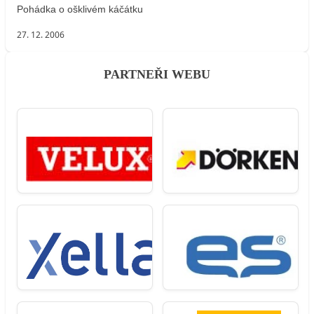
Pohádka o ošklivém káčátku
27. 12. 2006
PARTNEŘI WEBU