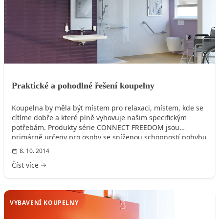
Praktické a pohodlné řešení koupelny
Koupelna by měla být místem pro relaxaci, místem, kde se
cítíme dobře a které plně vyhovuje našim specifickým
potřebám. Produkty série CONNECT FREEDOM jsou
primárně určeny pro osoby se sníženou schopností pohybu
a orientace nebo osoby s nadváhou, které nechtějí již
8. 10. 2014
žádné kompromisy týkající se designu.
Číst více
VYBAVENÍ KOUPELNY