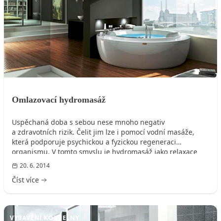
Omlazovací hydromasáž
Uspěchaná doba s sebou nese mnoho negativ
a zdravotních rizik. Čelit jim lze i pomocí vodní masáže,
která podporuje psychickou a fyzickou regeneraci
organismu. V tomto smyslu je hydromasáž jako relaxace
těla i duše už tři tisíce let nejen známou, ale i úspěšnou
20. 6. 2014
metodou.
Číst více
VYBAVENÍ KOUPELNY