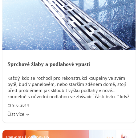
Sprchové žlaby a podlahové vpusti
Každý, kdo se rozhodl pro rekonstrukci koupelny ve svém
bytě, buď v panelovém, nebo starším zděném domě, stojí
před problémem jak skloubit výšku podlahy v nové
koupelně s původní podlahou ve zbývající části bytu. I když
by chtěl do své nové koupelny moderní bezbariérový
9. 6. 2014
sprchový kout, je většinou kvůli nízké konstrukční výšce
Číst více
podlahy nucen zvolit kompromis ve formě sprchové
vaničky. Toto zažité klišé je již minulostí díky sprchovým
žlabům a podlahovým vpustím TECE s nejnižší konstrukční
výškou sifonů na českém trhu.
VYBAVENÍ KOUPELNY