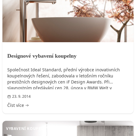
Designové vybavení koupelny
Společnost Ideal Standard, přední výrobce inovativních
koupelnových řešení, zabodovala v letošním ročníku
prestižních designových cen iF Design Awards. Při
slavnostním předávání cen 28. února v BMW Welt v
Mnichově si šli její zástupci pro ocenění hned dvakrát.
23. 9. 2014
Číst více
VYBAVENÍ KOUPELNY