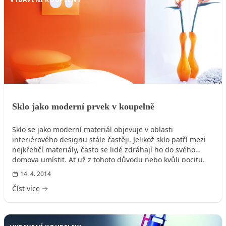
Sklo jako moderní prvek v koupelně
Sklo se jako moderní materiál objevuje v oblasti
interiérového designu stále častěji. Jelikož sklo patří mezi
nejkřehčí materiály, často se lidé zdráhají ho do svého
domova umístit. Ať už z tohoto důvodu nebo kvůli pocitu,
že na skle zůstávají kapky vody. Tyto předsudky již v dnešní
14. 4. 2014
době neplatí, protože je sklo se svými vlastnostmi zárukou
Číst více
vysoké funkčnosti a vyrábí se taková skla, na kterých se
nedrží voda a jejich údržba je velice snadná. Není se tedy
čeho bát!