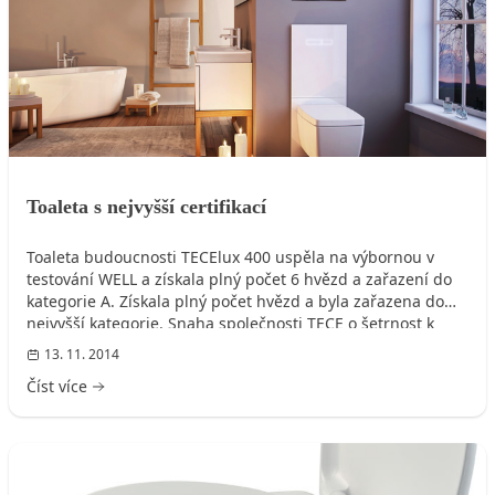
Toaleta s nejvyšší certifikací
Toaleta budoucnosti TECElux 400 uspěla na výbornou v
testování WELL a získala plný počet 6 hvězd a zařazení do
kategorie A. Získala plný počet hvězd a byla zařazena do
nejvyšší kategorie. Snaha společnosti TECE o šetrnost k
životnímu prostředí tak nyní byla oceněna i prestižní
13. 11. 2014
organizací – Evropskou federací výrobců armatur.
Číst více
VYBAVENÍ KOUPELNY