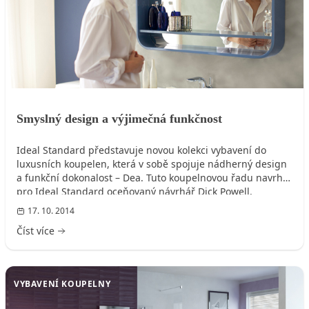
Smyslný design a výjimečná funkčnost
Ideal Standard představuje novou kolekci vybavení do
luxusních koupelen, která v sobě spojuje nádherný design
a funkční dokonalost – Dea. Tuto koupelnovou řadu navrhl
pro Ideal Standard oceňovaný návrhář Dick Powell,
spoluzakladatel designového studia Seymour Powell. Nová
17. 10. 2014
kolekce se stylově odklání od hranatého minimalismu, který
Číst více
v posledních deseti letech koupelnovému designu
dominoval, a staví na uživatelské přívětivosti, která je
v Ideal Standard tradičním designovým principem.
VYBAVENÍ KOUPELNY