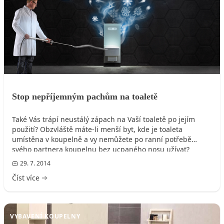
Stop nepříjemným pachům na toaletě
Také Vás trápí neustálý zápach na Vaší toaletě po jejím
použití? Obzvláště máte-li menší byt, kde je toaleta
umístěna v koupelně a vy nemůžete po ranní potřebě
svého partnera koupelnu bez ucpaného nosu užívat?
Společnost TECE má pro Vás řešení. Odsávejte zápach
29. 7. 2014
přímo u zdroje!
Číst více
VYBAVENÍ KOUPELNY