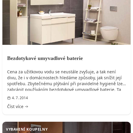
Bezdotykové umyvadlové baterie
Cena za užitkovou vodu se neustále zvyšuje, a tak není
divu, že i v domácnostech hledáme způsoby, jak snížit její
spotřebu. Zbytečnému plýtvání při pravidelné hygieně lze
zabránit používáním bezdotykové umyvadlové baterie. Ta
totiž odpustí pouze tolik vody, kolik je zapotřebí.
4. 7. 2014
Číst více
VYBAVENÍ KOUPELNY