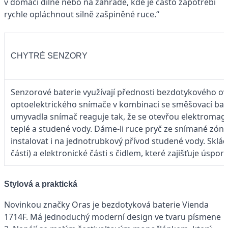
v domácí dílně nebo na zahradě, kde je často zapotřebí
rychle opláchnout silně zašpiněné ruce.“
CHYTRÉ SENZORY
Senzorové baterie využívají přednosti bezdotykového o
optoelektrického snímače v kombinaci se směšovací bate
umyvadla snímač reaguje tak, že se otevřou elektromagn
teplé a studené vody. Dáme-li ruce pryč ze snímané zóny, 
instalovat i na jednotrubkový přívod studené vody. Sklád
části) a elektronické části s čidlem, které zajišťuje úspor
Stylová a praktická
Novinkou značky Oras je bezdotyková baterie Vienda
1714F. Má jednoduchý moderní design ve tvaru písmene