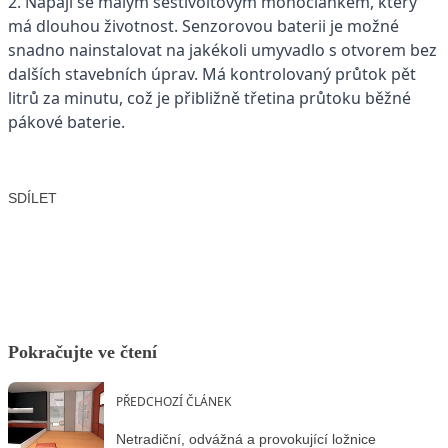
2. Napájí se malým šestivoltovým monočlánkem, který
má dlouhou životnost. Senzorovou baterii je možné
snadno nainstalovat na jakékoli umyvadlo s otvorem bez
dalších stavebních úprav. Má kontrolovaný průtok pět
litrů za minutu, což je přibližně třetina průtoku běžné
pákové baterie.
SDÍLET
Facebook
X
LinkedIn
Email
Pokračujte ve čtení
PŘEDCHOZÍ ČLÁNEK
Netradiční, odvážná a provokující ložnice