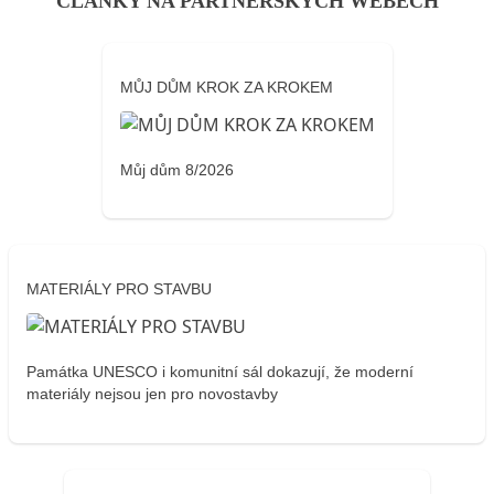
ČLÁNKY NA PARTNERSKÝCH WEBECH
MŮJ DŮM KROK ZA KROKEM
Můj dům 8/2026
MATERIÁLY PRO STAVBU
Památka UNESCO i komunitní sál dokazují, že moderní
materiály nejsou jen pro novostavby