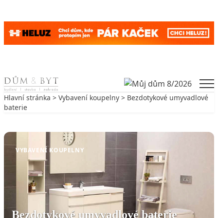
Skip to content
Men
Hlavní stránka
>
Vybavení koupelny
> Bezdotykové umyvadlové
baterie
Zpět na Vybavení koupelny
VYBAVENÍ KOUPELNY
Bezdotykové umyvadlové baterie