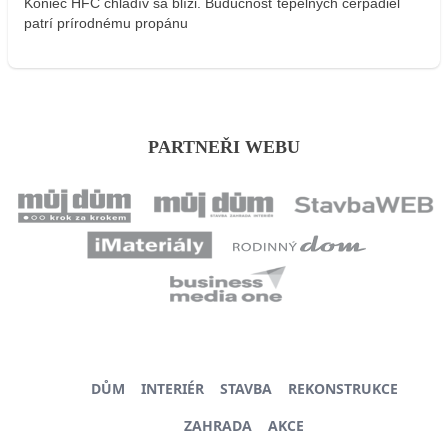
Koniec HFC chladív sa blíži. Budúcnosť tepelných čerpadiel
patrí prírodnému propánu
PARTNEŘI WEBU
DŮM
INTERIÉR
STAVBA
REKONSTRUKCE
ZAHRADA
AKCE