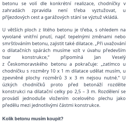
betonu se volí dle konkrétní realizace, chodníčky v
zahradách zpravidla není třeba vyztužovat, u
příjezdových cest a garážových stání se výztuž vkládá.
U větších ploch z litého betonu je třeba, s ohledem na
vyvolané vnitřní pnutí, např. tepelnými změnami nebo
smršťováním betonu, zajistit také dilatace. „Při uvažování
o dilatačních spárách musíme vzít v úvahu především
tvar konstrukce,“ připomíná Jan Veselý
z Českomoravského betonu a pokračuje: „zatímco u
chodníčku s rozměry 10 x 1 m dilatace udělat musím, u
zpevněné plochy rozměrů 3 x 3 m nejsou nutné.“ U
úzkých chodníčků proto před betonáží rozdělte
konstrukci na dilatační celky po 2,5 – 3 m. Rozdělení se
provádí jednoduše vložením ocelového plechu jako
předělu mezi jednotlivými částmi konstrukce.
Kolik betonu musím koupit?