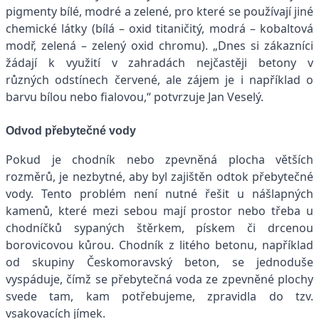
pigmenty bílé, modré a zelené, pro které se používají jiné
chemické látky (bílá – oxid titaničitý, modrá – kobaltová
modř, zelená – zelený oxid chromu). „Dnes si zákazníci
žádají k využití v zahradách nejčastěji betony v
různých odstínech červené, ale zájem je i například o
barvu bílou nebo fialovou,“ potvrzuje Jan Veselý.
Odvod přebytečné vody
Pokud je chodník nebo zpevněná plocha větších
rozměrů, je nezbytné, aby byl zajištěn odtok přebytečné
vody. Tento problém není nutné řešit u nášlapných
kamenů, které mezi sebou mají prostor nebo třeba u
chodníčků sypaných štěrkem, pískem či drcenou
borovicovou kůrou. Chodník z litého betonu, například
od skupiny Českomoravský beton, se jednoduše
vyspáduje, čímž se přebytečná voda ze zpevněné plochy
svede tam, kam potřebujeme, zpravidla do tzv.
vsakovacích jímek.