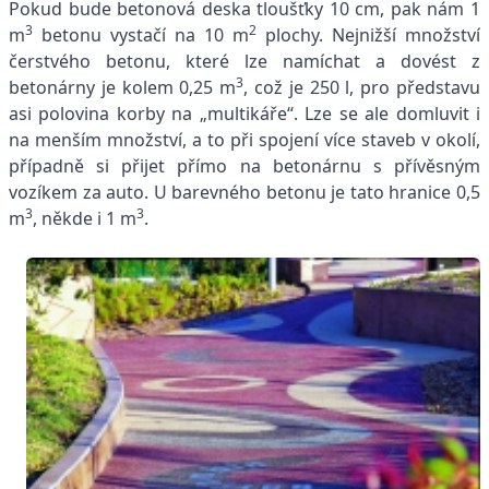
Pokud bude betonová deska tloušťky 10 cm, pak nám 1
3
2
m
betonu vystačí na 10 m
plochy. Nejnižší množství
čerstvého betonu, které lze namíchat a dovést z
3
betonárny je kolem 0,25 m
, což je 250 l, pro představu
asi polovina korby na „multikáře“. Lze se ale domluvit i
na menším množství, a to při spojení více staveb v okolí,
případně si přijet přímo na betonárnu s přívěsným
vozíkem za auto. U barevného betonu je tato hranice 0,5
3
3
m
, někde i 1 m
.