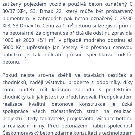
zatížený pojezdem vozidla používá beton označený C
30/37 XF4, S3, Dmax 22, který může být probarvený
pigmentem. V zahradách pak beton označený C 25/30
3
XF3, S3 Dmax 16. Cenu za 1 m
betonu si lze zjistit přímo
na betonárně. Za pigment se přičítá dle odstínu zpravidla
3
1000 až 2000 Kč/1 m
, v případě modrého odstínu až
5000 Kč,“ upřesňuje Jan Veselý. Pro přesnou cenovou
nabídku je tak důležité přesně specifikovat odstín
betonu.
Pokud nejste zrovna zběhlí ve stavbách cestiček a
chodníčků, raději výstavbu proberte s odborníky, díky
tomu budete mít krásnou zahradu s perfektními
chodníčky tak, jak jste si to představovali. Předpokladem
realizace kvalitní betonové konstrukce je úzká
spolupráce všech zúčastněných stran na realizaci
projektu – tedy zadavatele, projektanta, výrobce betonu
a realizační firmy. Před betonážemi nabízí společnost
Českomoravský beton zdarma konzultaci s technologem