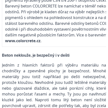
pigmentů vyráběný podle ČSN EN 206-1 skupinou Česko
Barevný beton COLORCRETE lze namíchat v téměř nekon
odstínů. Při výrobě je kladen důraz na výběr nejlepších 
pigmentů s ohledem na pohledovost konstrukce a na 
stálost barevného odstínu. Barevné odstíny betonů CO
odolné i při dlouhodobém vystavení povětrnostním vlivů
dalším negativně působícím faktorům. Více o barevném
www.colorcrete.cz
.
Beton neklouže, je bezpečný i v dešti
Jedním z hlavních faktorů při výběru materiálu na
chodníčky a zpevněné plochy je bezpečnost. Mnohé
materiály jsou totiž například po dešti nebezpečné,
protože kloužou. Nevhodné jsou tudíž leštěné materiály
nebo glazované dlaždice, ale také porézní cihly, které
mohou porůstat řasami a mechy. Ty jsou po navlhnutí
kluzké jako led. Naproti tomu litý beton není složité
povrchově upravit, zdrsnit dle potřeby tak, aby byl zcela