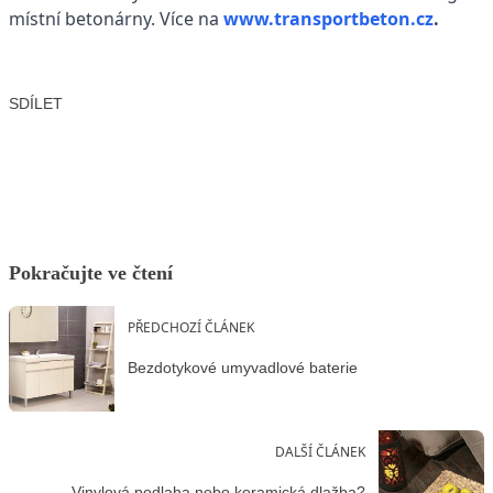
místní betonárny. Více na
www.transportbeton.cz
.
SDÍLET
Facebook
X
LinkedIn
Email
Pokračujte ve čtení
PŘEDCHOZÍ ČLÁNEK
Bezdotykové umyvadlové baterie
DALŠÍ ČLÁNEK
Vinylová podlaha nebo keramická dlažba?