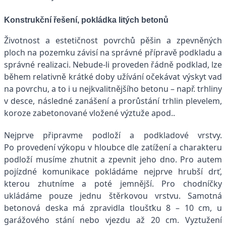
Konstrukční řešení, pokládka litých betonů
Životnost a estetičnost povrchů pěšin a zpevněných
ploch na pozemku závisí na správné přípravě podkladu a
správné realizaci. Nebude-li proveden řádně podklad, lze
během relativně krátké doby užívání očekávat výskyt vad
na povrchu, a to i u nejkvalitnějšího betonu – např. trhliny
v desce, následné zanášení a prorůstání trhlin plevelem,
koroze zabetonované vložené výztuže apod..
Nejprve připravme podloží a podkladové vrstvy.
Po provedení výkopu v hloubce dle zatížení a charakteru
podloží musíme zhutnit a zpevnit jeho dno. Pro autem
pojízdné komunikace pokládáme nejprve hrubší drť,
kterou zhutníme a poté jemnější. Pro chodníčky
ukládáme pouze jednu štěrkovou vrstvu. Samotná
betonová deska má zpravidla tloušťku 8 – 10 cm, u
garážového stání nebo vjezdu až 20 cm. Vyztužení