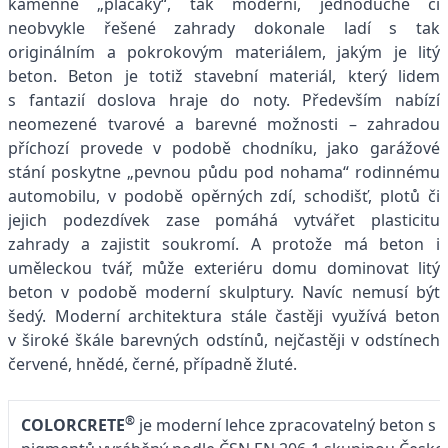
kamenné „placáky“, tak moderní, jednoduché či
neobvykle řešené zahrady dokonale ladí s tak
originálním a pokrokovým materiálem, jakým je litý
beton. Beton je totiž stavební materiál, který lidem
s fantazií doslova hraje do noty. Především nabízí
neomezené tvarové a barevné možnosti – zahradou
příchozí provede v podobě chodníku, jako garážové
stání poskytne „pevnou půdu pod nohama“ rodinnému
automobilu, v podobě opěrných zdí, schodišť, plotů či
jejich podezdívek zase pomáhá vytvářet plasticitu
zahrady a zajistit soukromí. A protože má beton i
uměleckou tvář, může exteriéru domu dominovat litý
beton v podobě moderní skulptury. Navíc nemusí být
šedý. Moderní architektura stále častěji využívá beton
v široké škále barevných odstínů, nejčastěji v odstínech
červené, hnědé, černé, případně žluté.
®
COLORCRETE
je moderní lehce zpracovatelný beton s