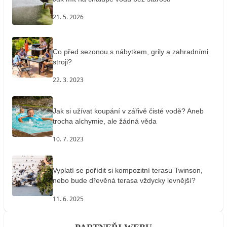
21. 5. 2026
Co před sezonou s nábytkem, grily a zahradními
stroji?
22. 3. 2023
Jak si užívat koupání v zářivě čisté vodě? Aneb
trocha alchymie, ale žádná věda
10. 7. 2023
Vyplatí se pořídit si kompozitní terasu Twinson,
nebo bude dřevěná terasa vždycky levnější?
11. 6. 2025