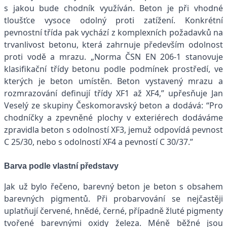
s jakou bude chodník využíván. Beton je při vhodné
tloušťce vysoce odolný proti zatížení. Konkrétní
pevnostní třída pak vychází z komplexních požadavků na
trvanlivost betonu, která zahrnuje především odolnost
proti vodě a mrazu. „Norma ČSN EN 206-1 stanovuje
klasifikační třídy betonu podle podmínek prostředí, ve
kterých je beton umístěn. Beton vystavený mrazu a
rozmrazování definují třídy XF1 až XF4,” upřesňuje Jan
Veselý ze skupiny Českomoravský beton a dodává: “Pro
chodníčky a zpevněné plochy v exteriérech dodáváme
zpravidla beton s odolností XF3, jemuž odpovídá pevnost
C 25/30, nebo s odolností XF4 a pevností C 30/37.”
Barva podle vlastní představy
Jak už bylo řečeno, barevný beton je beton s obsahem
barevných pigmentů. Při probarvování se nejčastěji
uplatňují červené, hnědé, černé, případně žluté pigmenty
tvořené barevnými oxidy železa. Méně běžné jsou