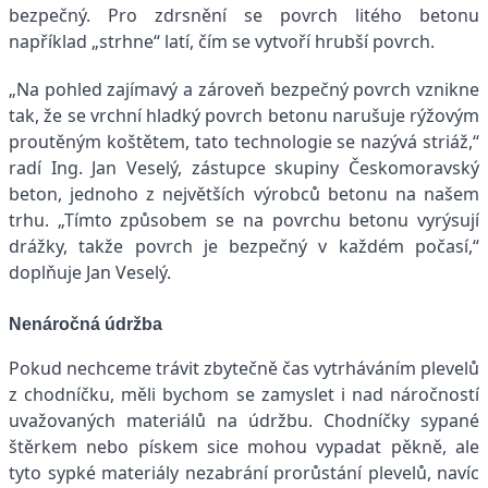
bezpečný. Pro zdrsnění se povrch litého betonu
například „strhne“ latí, čím se vytvoří hrubší povrch.
„Na pohled zajímavý a zároveň bezpečný povrch vznikne
tak, že se vrchní hladký povrch betonu narušuje rýžovým
proutěným koštětem, tato technologie se nazývá striáž,“
radí Ing. Jan Veselý, zástupce skupiny Českomoravský
beton, jednoho z největších výrobců betonu na našem
trhu. „Tímto způsobem se na povrchu betonu vyrýsují
drážky, takže povrch je bezpečný v každém počasí,“
doplňuje Jan Veselý.
Nenáročná údržba
Pokud nechceme trávit zbytečně čas vytrháváním plevelů
z chodníčku, měli bychom se zamyslet i nad náročností
uvažovaných materiálů na údržbu. Chodníčky sypané
štěrkem nebo pískem sice mohou vypadat pěkně, ale
tyto sypké materiály nezabrání prorůstání plevelů, navíc