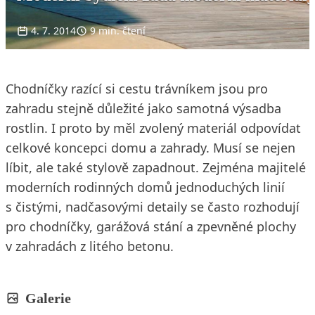
4. 7. 2014
9 min. čtení
Chodníčky razící si cestu trávníkem jsou pro
zahradu stejně důležité jako samotná výsadba
rostlin. I proto by měl zvolený materiál odpovídat
celkové koncepci domu a zahrady. Musí se nejen
líbit, ale také stylově zapadnout. Zejména majitelé
moderních rodinných domů jednoduchých linií
s čistými, nadčasovými detaily se často rozhodují
pro chodníčky, garážová stání a zpevněné plochy
v zahradách z litého betonu.
Galerie