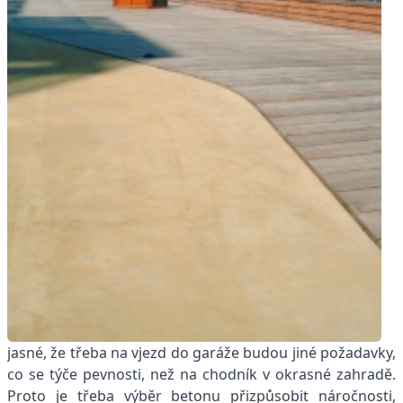
jasné, že třeba na vjezd do garáže budou jiné požadavky,
co se týče pevnosti, než na chodník v okrasné zahradě.
Proto je třeba výběr betonu přizpůsobit náročnosti,