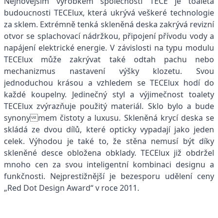
Nejnovějším výrobkem společnosti TECE je toaleta
budoucnosti TECElux, která ukrývá veškeré technologie
za sklem. Extrémně tenká skleněná deska zakrývá revizní
otvor se splachovací nádržkou, připojení přívodu vody a
napájení elektrické energie. V závislosti na typu modulu
TECElux může zakrývat také odtah pachu nebo
mechanizmus nastavení výšky klozetu. Svou
jednoduchou krásou a vzhledem se TECElux hodí do
každé koupelny. Jedinečný styl a výjimečnost toalety
TECElux zvýrazňuje použitý materiál. Sklo bylo a bude
synonymem čistoty a luxusu. Skleněná krycí deska se
skládá ze dvou dílů, které opticky vypadají jako jeden
celek. Výhodou je také to, že stěna nemusí být díky
skleněné desce obložena obklady. TECElux již obdržel
mnoho cen za svou inteligentní kombinaci designu a
funkčnosti. Nejprestižnější je bezesporu udělení ceny
„Red Dot Design Award“ v roce 2011.