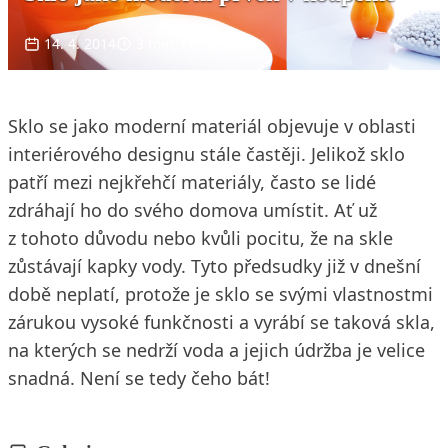
14. 4. 2014
3 min. čtení
Sklo se jako moderní materiál objevuje v oblasti
interiérového designu stále častěji. Jelikož sklo
patří mezi nejkřehčí materiály, často se lidé
zdráhají ho do svého domova umístit. Ať už
z tohoto důvodu nebo kvůli pocitu, že na skle
zůstávají kapky vody. Tyto předsudky již v dnešní
době neplatí, protože je sklo se svými vlastnostmi
zárukou vysoké funkčnosti a vyrábí se taková skla,
na kterých se nedrží voda a jejich údržba je velice
snadná. Není se tedy čeho bát!