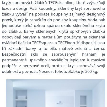
kryty sprchových žlábků TECEdrainline, které zvýrazňují
luxus a design Vaší koupelny. Skleněný kryt sprchového
žlábku vytváří na podlaze koupelny zajímavý designový
prvek, který je zapuštěn do podlahy koupelny. Voda pak
jednoduše stéká úzkou spárou okolo skleněného krytu
do žlábku. Barvy skleněných krytů sprchových žlábků
odpovídají barvám a materiálům použitým na skleněná
ovládací tlačítka TECEsquare a TECEloop. K dispozici jsou
tři základní barvy, a to bílá, mátově zelená a černá.
Bezpečnostní sklo se zabroušenými hranami je
permanentně upevněno speciálním lepidlem k masivní
podpěře z nerezové oceli, proto si kryt zachovává svoji
odolnost a pevnost. Nosnost tohoto žlábku je 300 kg.