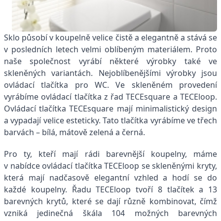
Sklo působí v koupelně velice čistě a elegantně a stává se
v posledních letech velmi oblíbeným materiálem. Proto
naše společnost vyrábí některé výrobky také ve
skleněných variantách. Nejoblíbenějšími výrobky jsou
ovládací tlačítka pro WC. Ve skleněném provedení
vyrábíme ovládací tlačítka z řad TECEsquare a TECEloop.
Ovládací tlačítka TECEsquare mají minimalistický design
a vypadají velice esteticky. Tato tlačítka vyrábíme ve třech
barvách – bílá, mátově zelená a černá.
Pro ty, kteří mají rádi barevnější koupelny, máme
v nabídce ovládací tlačítka TECEloop se skleněnými kryty,
která mají nadčasově elegantní vzhled a hodí se do
každé koupelny. Řadu TECEloop tvoří 8 tlačítek a 13
barevných krytů, které se dají různě kombinovat, čímž
vzniká jedinečná škála 104 možných barevných