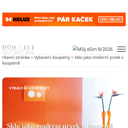
Skip to content
Men
Hlavní stránka
>
Vybavení koupelny
> Sklo jako moderní prvek v
koupelně
Zpět na Vybavení koupelny
VYBAVENÍ KOUPELNY
Sklo jako moderní prvek v koupelně