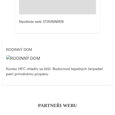
Navštivte web STAVBAWEB
RODINNÝ DOM
Koniec HFC chladív sa blíži. Budúcnosť tepelných čerpadiel
patrí prírodnému propánu
PARTNEŘI WEBU