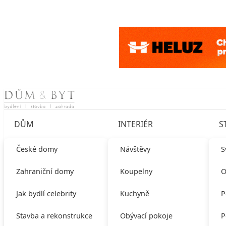
Skip to content
DŮM
INTERIÉR
S
České domy
Návštěvy
S
Zahraniční domy
Koupelny
O
Jak bydlí celebrity
Kuchyně
P
Stavba a rekonstrukce
Obývací pokoje
P