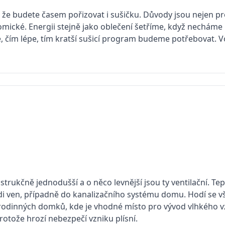
to, že budete časem pořizovat i sušičku. Důvody jsou nejen pro
omické. Energii stejně jako oblečení šetříme, když nechám
 čím lépe, tím kratší sušicí program budeme potřebovat. V
strukčně jednodušší a o něco levnější jsou ty ventilační. Tep
di ven, případně do kanalizačního systému domu. Hodí se v
rodinných domků, kde je vhodné místo pro vývod vlhkého
rotože hrozí nebezpečí vzniku plísní.