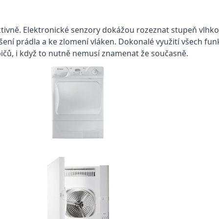
ivně. Elektronické senzory dokážou rozeznat stupeň vlhkos
ení prádla a ke zlomení vláken. Dokonalé využití všech funk
ičů, i když to nutně nemusí znamenat že současně.