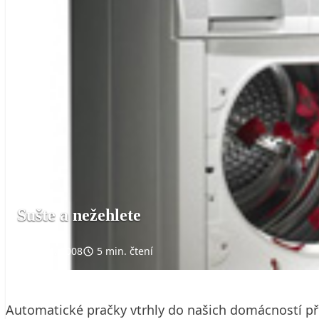
Sušte a nežehlete
30. 6. 2008
5 min. čtení
Automatické pračky vtrhly do našich domácností pře