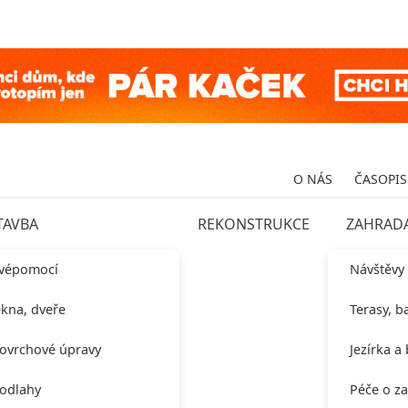
O NÁS
ČASOPIS
TAVBA
REKONSTRUKCE
ZAHRAD
vépomocí
Návštěvy
kna, dveře
Terasy, b
ovrchové úpravy
Jezírka a
odlahy
Péče o z