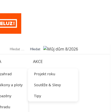
Vyhledávání
A
AKCE
 zahrad
Projekt roku
alkony a ploty
Soutěže & Slevy
 bazény
Tipy
ahradu