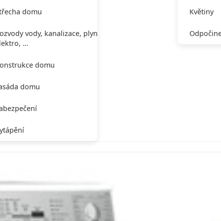
třecha domu
Květiny
ozvody vody, kanalizace, plynu,
Odpočine
lektro, …
onstrukce domu
asáda domu
abezpečení
ytápění