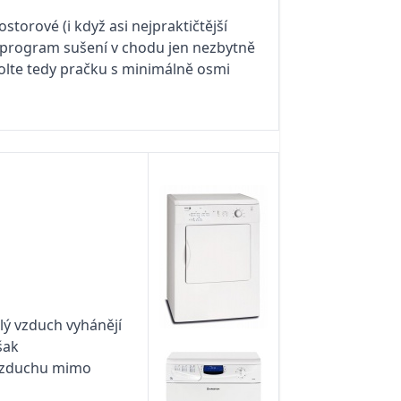
storové (i když asi nejpraktičtější
e program sušení v chodu jen nezbytně
olte tedy pračku s minimálně osmi
lý vzduch vyhá­nějí
šak
 vzduchu mimo