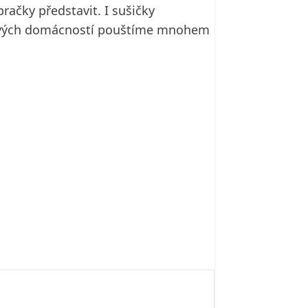
račky představit. I sušičky
do svých domácností pouštíme mnohem