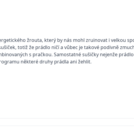
getického žrouta, který by nás mohl zruinovat i velkou sp
ušiček, totiž že prádlo ničí a vůbec je takové podivně zmuchl
ombinovaných s pračkou. Samostatné sušičky nejenže prádlo 
ogramu některé druhy prádla ani žehlit.