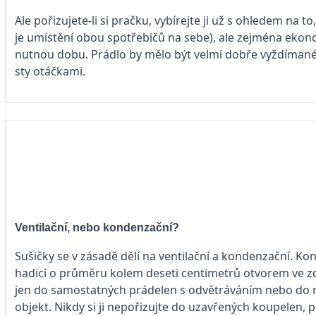
Ale pořizujete-li si pračku, vybírejte ji už s ohledem na 
je umístění obou spotřebičů na sebe), ale zejména ekon
nutnou dobu. Prádlo by mělo být velmi dobře vyždímané,
sty otáčkami.
Ventilační, nebo kondenzační?
Sušičky se v zásadě dělí na ventilační a kondenzační. Kon
hadicí o průměru kolem de­seti centimetrů otvorem ve z
jen do samostatných prádelen s odvětráváním nebo do 
objekt. Nikdy si ji nepořizujte do uzavřených koupelen, p