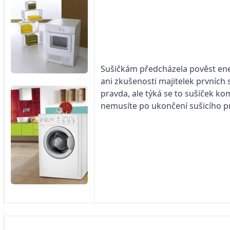
Sušičkám předcházela pověst ener
ani zkušenosti majitelek prvních s
pravda, ale týká se to sušiček k
nemusíte po ukončení sušicího pr