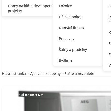
Domy na klíč a developerské
Ložnice
S
projekty
Dětské pokoje
R
e
Domácí fitness
K
Pracovny
F
Šatny a prádelny
Z
Bydlíme
V
Hlavní stránka
>
Vybavení koupelny
> Sušte a nežehlete
Zpět na Vybavení koupelny
VYBAVENÍ KOUPELNY