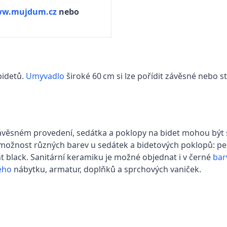
w.mujdum.cz
nebo
bidetů.
Umyvadlo
široké 60 cm si lze pořídit závěsné nebo st
 závěsném provedení, sedátka a poklopy na bidet mohou být
 možnost různých barev u sedátek a bidetových poklopů: p
t black. Sanitární keramiku je možné objednat i v černé
bar
ého
nábytku, armatur, doplňků a sprchových vaniček.