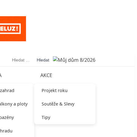
Vyhledávání
A
AKCE
 zahrad
Projekt roku
alkony a ploty
Soutěže & Slevy
 bazény
Tipy
ahradu