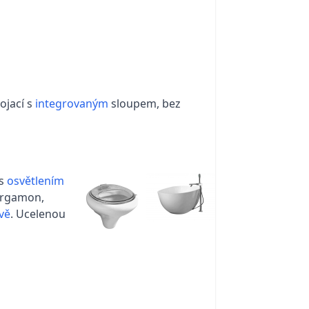
ojací s
integrovaným
sloupem, bez
 s
osvětlením
ergamon,
vě
. Ucelenou