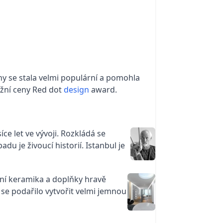
hy se stala velmi populární a pomohla
ižní ceny Red dot
design
award.
íce let ve vývoji. Rozkládá se
du je živoucí historií. Istanbul je
rní keramika a doplňky hravě
i
se podařilo vytvořit velmi jemnou