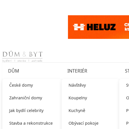
Skip to content
DŮM
INTERIÉR
S
České domy
Návštěvy
S
Zahraniční domy
Koupelny
O
Jak bydlí celebrity
Kuchyně
P
Stavba a rekonstrukce
Obývací pokoje
P