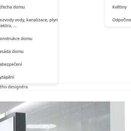
třecha domu
Květiny
ozvody vody, kanalizace, plynu,
Odpočine
lektro, …
onstrukce domu
asáda domu
abezpečení
ytápění
vého designéra