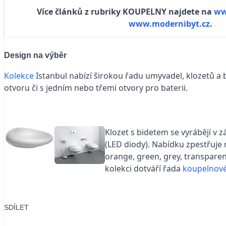
Více článků z rubriky KOUPELNY najdete na
ww
www.modernibyt.cz
.
Design na výběr
Kolekce
Istanbul nabízí širokou řadu umyvadel, klozetů a 
otvoru či s jedním nebo třemi otvory pro baterii.
Klozet s bidetem se vyrábějí v
(LED diody). Nabídku zpestřuje
orange, green, grey, transparen
kolekci dotváří řada
koupelnov
SDÍLET
Facebook
X
LinkedIn
Email