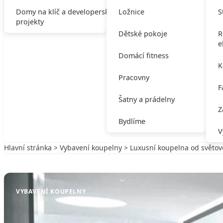
Domy na klíč a developerské
Ložnice
S
projekty
Dětské pokoje
R
e
Domácí fitness
K
Pracovny
F
Šatny a prádelny
Z
Bydlíme
V
Hlavní stránka
>
Vybavení koupelny
> Luxusní koupelna od světo
Zpět na Vybavení koupelny
VYBAVENÍ KOUPELNY