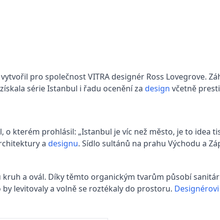
8 vytvořil pro společnost VITRA designér Ross Lovegrove. Zá
skala série Istanbul i řadu ocenění za
design
včetně prest
 o kterém prohlásil: „Istanbul je víc než město, je to idea tis
architektury a
designu
. Sídlo sultánů na prahu Východu a Zápa
ou kruh a ovál. Díky těmto organickým tvarům působí sanitá
by levitovaly a volně se roztékaly do prostoru.
Designérov