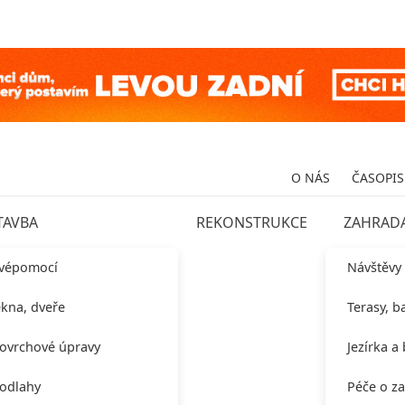
O NÁS
ČASOPIS
TAVBA
REKONSTRUKCE
ZAHRAD
vépomocí
Návštěvy
kna, dveře
Terasy, b
ovrchové úpravy
Jezírka a
odlahy
Péče o z