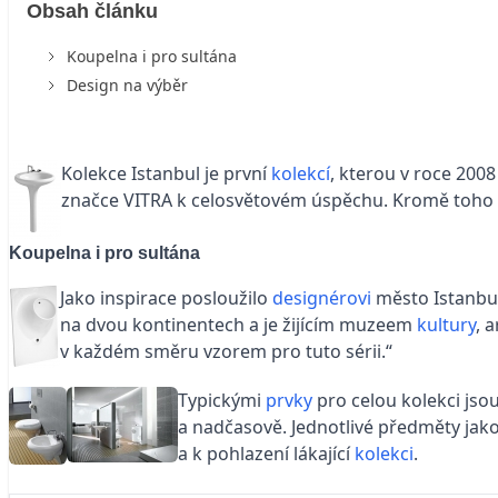
Obsah článku
Koupelna i pro sultána
Design na výběr
Kolekce Istanbul je první
kolekcí
, kterou v roce 200
značce VITRA k celosvětovém úspěchu. Kromě toho zí
Koupelna i pro sultána
Jako inspirace posloužilo
designérovi
město Istanbul,
na dvou kontinentech a je žijícím muzeem
kultury
, 
v každém směru vzorem pro tuto sérii.“
Typickými
prvky
pro celou kolekci js
a nadčasově. Jednotlivé předměty jako 
a k pohlazení lákající
kolekci
.