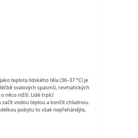
ako teplota lidského těla (36–37 °C) je
ři léčbě svalových spasmů, revmatických
něco nižší. Lidé trpící
a začít vodou teplou a končit chladnou.
S délkou pobytu to však nepřehánějte,