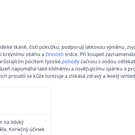
kké tkáně, čistí pokožku, podporují látkovou výměnu, zvyšu
í krevnímu oběhu a
činnosti
srdce. Při koupeli zaznamenát
arůstajícím pocitem fyzické
pohody
začnou s vodou odtékat i
ázeň napomáhá také klidnému a osvěžujícímu spánku a prospí
 proudů se kůže tonizuje a získává zdravý a lesklý vzhled
 na lidský
ěla. Konečný účinek