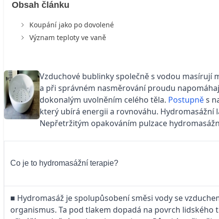
Obsah článku
Koupání jako po dovolené
Význam teploty ve vaně
Vzduchové bublinky společně s vodou masírují mě
a při správném nasměrování proudu napomáhaj
dokonalým uvolněním celého těla.
Postupně
s n
který ubírá energii a rovnováhu. Hydromasážní l
Nepřetržitým opakováním pulzace hydromasážních
Co je to hydromasážní terapie?
■ Hydromasáž je spolupůsobení směsi vody se vzduchem
organismus. Ta pod tlakem dopadá na povrch lidského t