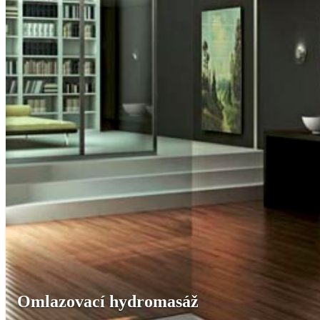
Omlazovací hydromasáž