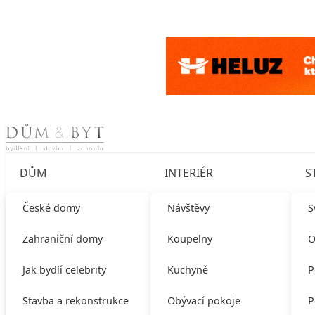
Skip to content
DŮM
INTERIÉR
S
České domy
Návštěvy
S
Zahraniční domy
Koupelny
O
Jak bydlí celebrity
Kuchyně
P
Stavba a rekonstrukce
Obývací pokoje
P