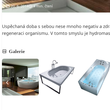
20. 6. 2014
4 min. čtení
Uspěchaná doba s sebou nese mnoho negativ a zdravo
regeneraci organismu. V tomto smyslu je hydromasáž
Galerie