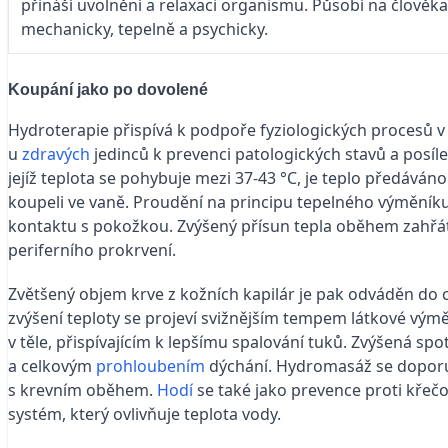
přináší uvolnění a relaxaci organismu. Působí na člověk
mechanicky, tepelně a psychicky.
Koupání jako po dovolené
Hydroterapie přispívá k podpoře fyziologických procesů 
u
zdravých
jedinců k prevenci patologických stavů a posíl
jejíž teplota se pohybuje mezi 37-43 °C, je teplo předáváno
koupeli ve vaně. Proudění na principu tepelného výměník
kontaktu s pokožkou. Zvýšený přísun tepla oběhem zahřáté
periferního prokrvení.
Zvětšený objem krve z kožních kapilár je pak odváděn do c
zvýšení teploty se projeví svižnějším tempem látkové vý
v těle, přispívajícím k lepšímu spalování tuků. Zvýšená sp
a celkovým
prohloubením
dýchání. Hydromasáž se doporu
s krevním oběhem.
Hodí
se také jako prevence proti křeč
systém, který ovlivňuje teplota vody.