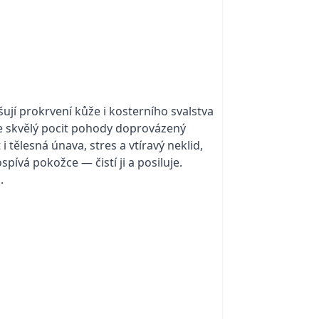
jí prokrvení kůže i kosterního svalstva
e skvělý pocit pohody doprovázený
 tělesná únava, stres a vtíravý neklid,
vá pokožce — čistí ji a posiluje.
.