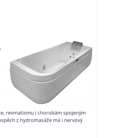
,
óze, revmatismu i chorobám spojeným
Prospěch z hydromasáže má i nervový