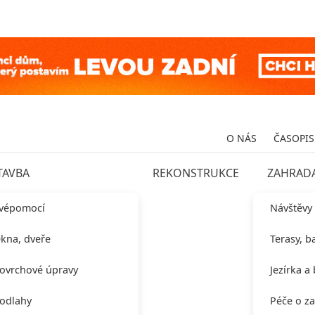
O NÁS
ČASOPIS
TAVBA
REKONSTRUKCE
ZAHRAD
vépomocí
Návštěvy
kna, dveře
Terasy, b
ovrchové úpravy
Jezírka a
odlahy
Péče o z