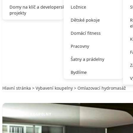
Domy na klíč a developerské
Ložnice
S
projekty
Dětské pokoje
R
e
Domácí fitness
K
Pracovny
F
Šatny a prádelny
Z
Bydlíme
V
Hlavní stránka
>
Vybavení koupelny
> Omlazovací hydromasáž
Zpět na Vybavení koupelny
VYBAVENÍ KOUPELNY