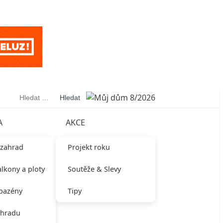
Vyhledávání
A
AKCE
 zahrad
Projekt roku
alkony a ploty
Soutěže & Slevy
 bazény
Tipy
ahradu