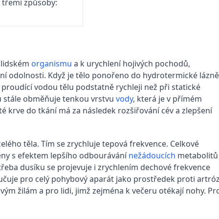
a třemi způsoby:
v lidském
organismu
a k urychlení hojivých pochodů,
ení odolnosti. Když je tělo ponořeno do hydrotermické lázně
 proudící vodou tělu podstatně rychleji než při statické
u stále obměňuje tenkou vrstvu
vody
, která je v přímém
 krve do tkání má za následek rozšiřování cév a zlepšení
elého těla. Tím se zrychluje tepová frekvence. Celkové
měny s efektem lepšího odbourávání
nežádoucích
metabolitů
otřeba dusíku se projevuje i zrychlením dechové frekvence
čuje pro celý pohybový aparát jako prostředek proti artr
ovým žilám a pro lidi, jimž zejména k večeru otékají nohy. 