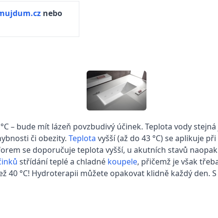
ujdum.cz
nebo
 °C – bude mít lázeň povzbudivý účinek. Teplota vody stejná j
ybnosti či obezity.
Teplota
vyšší (až do 43 °C) se aplikuje p
rem se doporučuje teplota vyšší, u akutních stavů naopak o 
činků
střídání teplé a chladné
koupele
, přičemž je však třeb
než 40 °C! Hydroterapii můžete opakovat klidně každý den. 