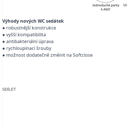
Výhody nových WC sedátek
● robustnější konstrukce
● vyšší kompatibilita
● antibakteriální úprava
● rychloupínací šrouby
● možnost dodatečně změnit na Softclose
SDÍLET
Facebook
X
LinkedIn
Email