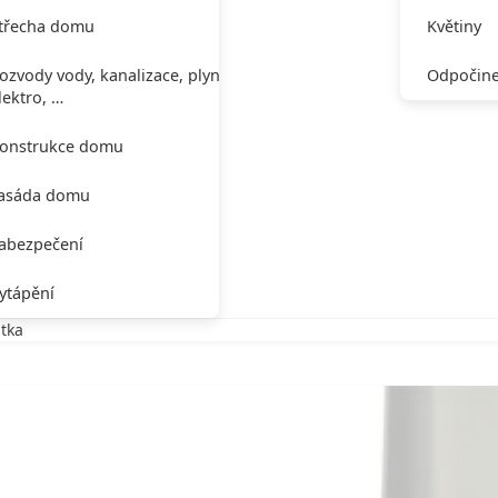
třecha domu
Květiny
ozvody vody, kanalizace, plynu,
Odpočine
lektro, …
onstrukce domu
asáda domu
abezpečení
ytápění
tka