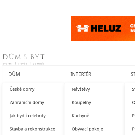
Skip to content
DŮM
INTERIÉR
S
České domy
Návštěvy
S
Zahraniční domy
Koupelny
O
Jak bydlí celebrity
Kuchyně
P
Stavba a rekonstrukce
Obývací pokoje
P