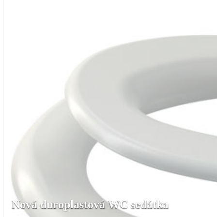
Nová duroplastová WC sedátka