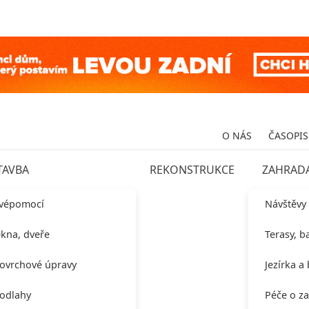
O NÁS
ČASOPIS
TAVBA
REKONSTRUKCE
ZAHRAD
vépomocí
Návštěvy
kna, dveře
Terasy, b
ovrchové úpravy
Jezírka a
odlahy
Péče o z