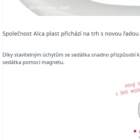
11. 11. 2014
1 min. čtení
Společnost Alca plast přichází na trh s novou řadou
Díky stavitelným úchytům se sedátka snadno přizpůsobí 
sedátka pomocí magnetu.