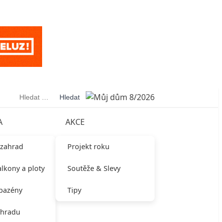
Vyhledávání
A
AKCE
 zahrad
Projekt roku
alkony a ploty
Soutěže & Slevy
 bazény
Tipy
ahradu