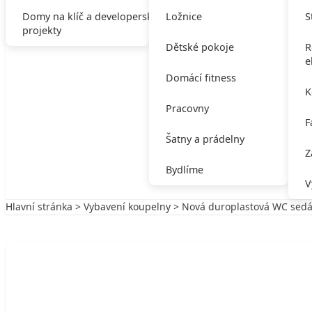
Domy na klíč a developerské
Ložnice
S
projekty
Dětské pokoje
R
e
Domácí fitness
K
Pracovny
F
Šatny a prádelny
Z
Bydlíme
V
Hlavní stránka
>
Vybavení koupelny
> Nová duroplastová WC sedá
Zpět na Vybavení koupelny
VYBAVENÍ KOUPELNY