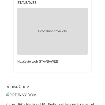
STAVBAWEB
Navštivte web STAVBAWEB
RODINNÝ DOM
Koniec HFC chladív sa blíži. Budúcnosť tepelných čerpadiel