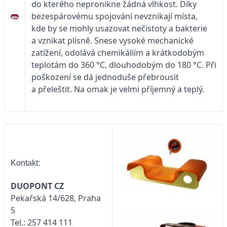
do kterého nepronikne žádná vlhkost. Díky
bezespárovému spojování nevznikají místa,
kde by se mohly usazovat nečistoty a bakterie
a vznikat plísně. Snese vysoké mechanické
zatížení, odolává chemikáliím a krát­kodobým
teplotám do 360 °C, dlouhodobým do 180 °C. Při
poškození se dá jednoduše přebrousit
a přeleštit. Na omak je velmi příjemný a teplý.
Kontakt:
DUOPONT CZ
Pekařská 14/628, Praha
5
Tel.: 257 414 111