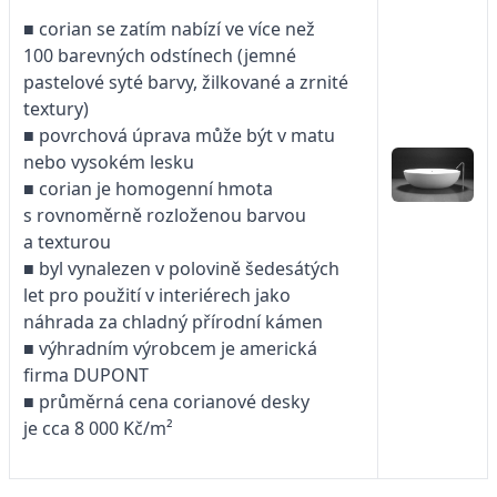
■ corian se zatím nabízí ve více než
100 barevných odstínech (jemné
pastelové syté barvy, žilkované a zrnité
textury)
■ povrchová úprava může být v matu
nebo vysokém lesku
■ corian je homogenní hmota
s rovnoměrně rozloženou barvou
a texturou
■ byl vynalezen v polovině šedesátých
let pro použití v interiérech jako
náhrada za chladný přírodní kámen
■ výhradním výrobcem je americká
firma DUPONT
■ průměrná cena corianové desky
je cca 8 000 Kč/m²