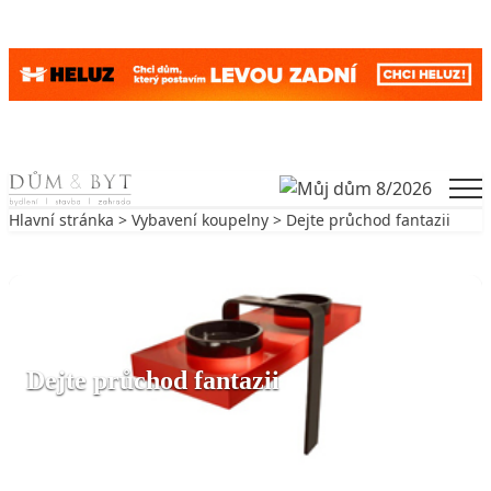
Skip to content
Men
Hlavní stránka
>
Vybavení koupelny
> Dejte průchod fantazii
Zpět na Vybavení koupelny
VYBAVENÍ KOUPELNY
Dejte průchod fantazii
28. 3. 2008
2 min. čtení